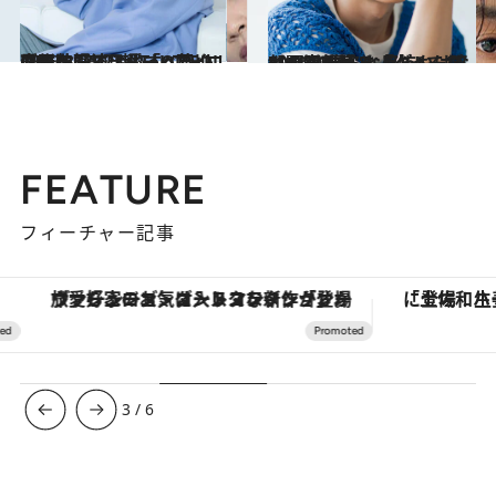
2023.8.25
最新映画では愛すべきクズ男を好演 TikTokフォロワー数570万超 「ONE N' ONLY」メンバー、草川直弥
カルチャー
2024.1.13
“なんで煽らなきゃいけないんですか”と反抗も…阿部顕嵐が語る「尖ってた10代の頃」と「グループとの距離感」
カルチャー
FEATURE
フィーチャー記事
ヴァシュロン・コンスタンタン「オーヴァーシーズ・オートマティック」。旅愛好家のお気に入りコレクションから、ジェンダーレスな新作が登場
3
/
6