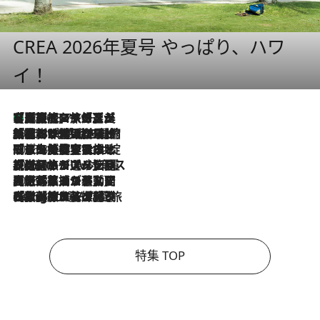
CREA 2026年夏号 やっぱり、ハワ
イ！
【厳選旅コスメ】「多機能アイテムがメイン！」旅好き美容エディターが選んだ夏旅ベストコスメを発表【Mサイズジップ】
2026.8.7
2026.8.6
「荷物が増えるほど旅ストレスは増す」美容ジャーナリストがたどり着いた最終結論。“化粧品を劇的に減らす”感動の凝縮美容とは
2026.8.6
「旅先には金髪ウィッグを持参」日本と同じメイクでは損してる!? 美容ジャーナリストが提案する“掟破りの旅美容”とは
2026.8.6
【厳選旅コスメ】「身軽さ＆UV対策重視！」ヘアアーティストshucoが選んだ夏旅ベストコスメを発表【Mサイズジップ】
2026.8.5
【厳選旅コスメ】国内をあちこち移動する河井菜摘が選んだ夏旅ベストコスメ発表！「リラックスアイテムはマスト」【Mサイズジップ】
2026.8.4
【厳選旅コスメ】「紫外線＆乾燥対策しながらメイク感も！」ヘア＆メイクGeorgeが選んだ夏旅ベストコスメを発表！【Mサイズジップ】
特集 TOP