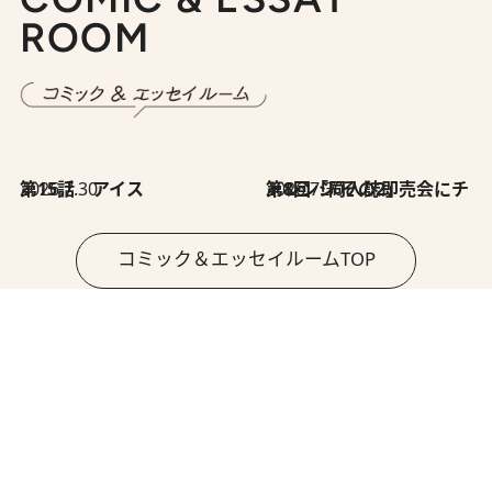
ROOM
2026.7.30
第15話 アイス
2026.7.30
第8回「同人誌即売会にチャレンジ その2」
コミック＆エッセイルームTOP