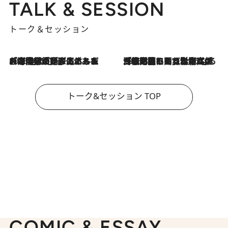
TALK & SESSION
トーク＆セッション
2026.8.3
「今後値上げがあるとすれば…」「リスクがあるのは今年の冬」エネルギー専門家が語る、ホルムズ海峡封鎖が家庭にもたらす“ある心配”
2026.8.3
「住宅建てられない…」「サーチャージ料の高値が続いている」ホルムズ海峡封鎖による影響はいつまで続く？《エネルギー専門家に聞く“どうなる日本の暮らし”》
トーク&セッション TOP
COMIC & ESSAY