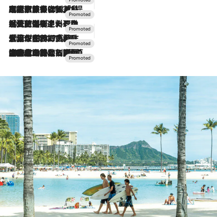
2026.7.31
【ホテル帰省】という選択肢をOMOが提案。家族とほどよい距離を保つには「昼は実家、夜は気兼ねなくホテルで！」
2026.7.24
【夏限定ディナーコース】旬を迎える稚鮎や花ズッキーニなどをイタリア・トスカーナの郷土料理の手法で満喫！
2026.7.17
「土佐和ハーブかき氷」がOMO7高知に登場！生姜、山椒、大葉など目にも舌にも涼を呼ぶ郷土の味
2026.7.10
NEW OPEN！【界 草津】名湯の地に誕生。趣の異なる2種の温泉と上州ならではの会席・蕎麦割烹など美食を味わう究極の癒やし旅