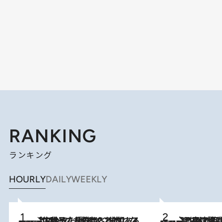
RANKING
ランキング
HOURLY
DAILY
WEEKLY
2026.8.5
【阿川佐和子さんの年とる力】なぜ70代で始めた趣味は“こんなに楽しい”のか？ ピアノ、俳句…スランプに陥っても続けられる“ある秘訣”とは
2026.8.7
「湘南乃風に憧れて」観客大盛上がりの“タオル回し”に、ラッパー顔負けの高速歌唱まで…さだまさし（74）のアグレッシブすぎる現在地