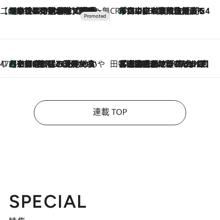
【CREA×星野リゾート】唯一無二。癒しと発見が待つ場所へ
【トンボの足水浴】ヒノキの香りに包まれて涼感マックス！約13℃の湧水かけ流しを避暑地「星野温泉 トンボの湯」で体験
2026.8.7
CREA'S CHOICE
「立川にも歌舞伎があるんだよ」 片岡仁左衛門・市川中車ら豪華座組みで4年目の立川立飛歌舞伎へ
2026.8.7
47都道府県の手みやげ ひんやりスイーツで夏を満喫
【京都府】この夏絶対食べたい 冷やしておいしいおやつ3選 ひと口目から心を掴む新緑のテリーヌ
2026.8.7
田中稲の勝手に再ブーム
2026.8.7
「湘南乃風に憧れて」観客大盛上がりの“タオル回し”に、ラッパー顔負けの高速歌唱まで…さだまさし（74）のアグレッシブすぎる現在地
連載 TOP
SPECIAL