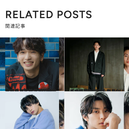
RELATED POSTS
関連記事
2024.2.21
【初めから読む】地元のコンビニ、カラオケ、引越し… バイト漬けのやんちゃ少年・鈴木 曉がホリプロから堂々デビューをするまで
カルチャー
2024.1.26
「ゆき兄としてもみんなを支えたかった」8LOOMメンバーの綱啓永が振り返る転機となった作品の“秘話”
カルチャー