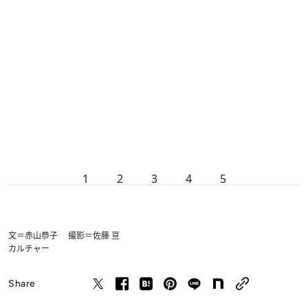
1
2
3
4
5
文＝赤山恭子 撮影＝佐藤 亘
カルチャー
Share