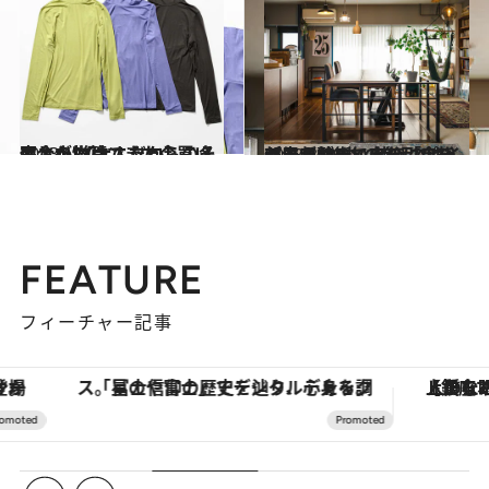
2023.12.28
寒さが増してきた今買い足したい 大人だからこそ似合う 【ユニクロ】の名品・小物篇
ファッション
2023.3.21
センスがいい人の「プチプラ収納術」 使うのはイケア＆100均の名品のみ 部屋が整って自分に余裕が生まれる
ライフスタイル
FEATURE
フィーチャー記事
「星のや富士」でデジタルデトックス。冨士信仰の歴史を辿り、心身を調える。
【銀座で出合う最旬美容】美髪ケアや上質な眠