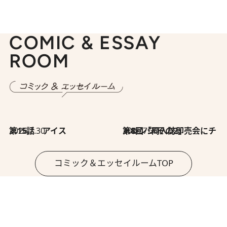
COMIC & ESSAY
ROOM
2026.7.30
第15話 アイス
2026.7.30
第8回「同人誌即売会にチャレンジ その2」
コミック＆エッセイルームTOP