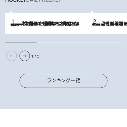
HOURLY
DAILY
WEEKLY
2026.8.5
【阿川佐和子さんの年とる力】なぜ70代で始めた趣味は“こんなに楽しい”のか？ ピアノ、俳句…スランプに陥っても続けられる“ある秘訣”とは
2026.8.5
下町風情あふれる台北屈指の人気エリア・大稲埕でセンスのいい台湾土産《ヴィン
1 / 5
ランキング一覧