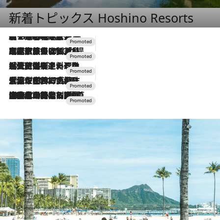
新着トピックス Hoshino Resorts
【トンボの足水浴】ヒノキの香りに包まれて涼感マックス！約13℃の湧水かけ流しを避暑地「星野温泉 トンボの湯」で体験
2026.8.7
2026.7.31
【ホテル帰省】という選択肢をOMOが提案。家族とほどよい距離を保つには「昼は実家、夜は気兼ねなくホテルで！」
2026.7.24
【夏限定ディナーコース】旬を迎える稚鮎や花ズッキーニなどをイタリア・トスカーナの郷土料理の手法で満喫！
2026.7.17
「土佐和ハーブかき氷」がOMO7高知に登場！生姜、山椒、大葉など目にも舌にも涼を呼ぶ郷土の味
2026.7.10
NEW OPEN！【界 草津】名湯の地に誕生。趣の異なる2種の温泉と上州ならではの会席・蕎麦割烹など美食を味わう究極の癒やし旅