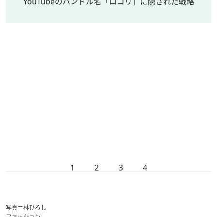
YouTubeのハンドル名「ロコリ」に隠された戦略
1
2
3
4
写真＝林ひろし
ファッション