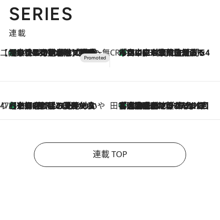
SERIES
連載
【CREA×星野リゾート】唯一無二。癒しと発見が待つ場所へ
【トンボの足水浴】ヒノキの香りに包まれて涼感マックス！約13℃の湧水かけ流しを避暑地「星野温泉 トンボの湯」で体験
2026.8.7
CREA'S CHOICE
「立川にも歌舞伎があるんだよ」 片岡仁左衛門・市川中車ら豪華座組みで4年目の立川立飛歌舞伎へ
2026.8.7
47都道府県の手みやげ ひんやりスイーツで夏を満喫
【京都府】この夏絶対食べたい 冷やしておいしいおやつ3選 ひと口目から心を掴む新緑のテリーヌ
2026.8.7
田中稲の勝手に再ブーム
「湘南乃風に憧れて」観客大盛上がりの“タオル回し”に、ラッパー顔負けの高速歌唱まで…さだまさし（74）のアグレッシブすぎる現在地
2026.8.7
連載 TOP