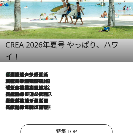
CREA 2026年夏号 やっぱり、ハワ
イ！
【厳選旅コスメ】「多機能アイテムがメイン！」旅好き美容エディターが選んだ夏旅ベストコスメを発表【Mサイズジップ】
2026.8.7
2026.8.6
「荷物が増えるほど旅ストレスは増す」美容ジャーナリストがたどり着いた最終結論。“化粧品を劇的に減らす”感動の凝縮美容とは
2026.8.6
「旅先には金髪ウィッグを持参」日本と同じメイクでは損してる!? 美容ジャーナリストが提案する“掟破りの旅美容”とは
2026.8.6
【厳選旅コスメ】「身軽さ＆UV対策重視！」ヘアアーティストshucoが選んだ夏旅ベストコスメを発表【Mサイズジップ】
2026.8.5
【厳選旅コスメ】国内をあちこち移動する河井菜摘が選んだ夏旅ベストコスメ発表！「リラックスアイテムはマスト」【Mサイズジップ】
2026.8.4
【厳選旅コスメ】「紫外線＆乾燥対策しながらメイク感も！」ヘア＆メイクGeorgeが選んだ夏旅ベストコスメを発表！【Mサイズジップ】
特集 TOP