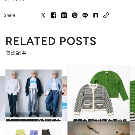
Share
RELATED POSTS
関連記事
2024.2.16
【続きを読む】ユニクロ・GUの着回し動画で大人気！ 72歳YouTuberが語る「穴場ブランド」 「メルカリで失敗しないコツ」
ファッション
2024.1.16
今買い足したい！ 春まで着られる 大人だからこそ似合う 【ユニクロ】の名品・トップス篇
コミック ＆ エッセイ