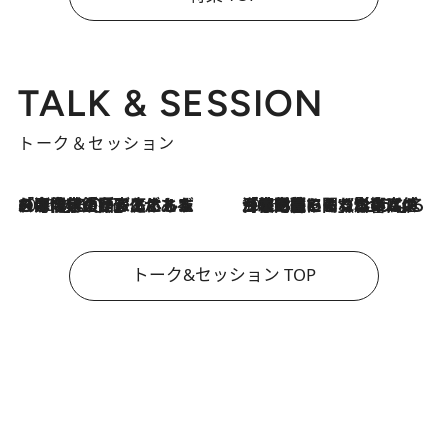
TALK & SESSION
トーク＆セッション
2026.8.3
「今後値上げがあるとすれば…」「リスクがあるのは今年の冬」エネルギー専門家が語る、ホルムズ海峡封鎖が家庭にもたらす“ある心配”
2026.8.3
「住宅建てられない…」「サーチャージ料の高値が続いている」ホルムズ海峡封鎖による影響はいつまで続く？《エネルギー専門家に聞く“どうなる日本の暮らし”》
トーク&セッション TOP