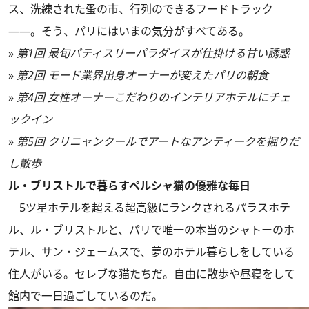
ス、洗練された蚤の市、行列のできるフードトラック
――。そう、パリにはいまの気分がすべてある。
»
第1回 最旬パティスリーパラダイスが仕掛ける甘い誘惑
»
第2回 モード業界出身オーナーが変えたパリの朝食
»
第4回 女性オーナーこだわりのインテリアホテルにチェ
ックイン
»
第5回 クリニャンクールでアートなアンティークを掘りだ
し散歩
ル・ブリストルで暮らすペルシャ猫の優雅な毎日
5ツ星ホテルを超える超高級にランクされるパラスホテ
ル、ル・ブリストルと、パリで唯一の本当のシャトーのホ
テル、サン・ジェームスで、夢のホテル暮らしをしている
住人がいる。セレブな猫たちだ。自由に散歩や昼寝をして
館内で一日過ごしているのだ。