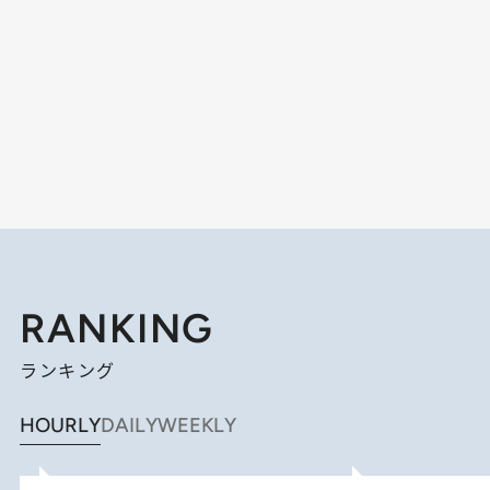
RANKING
ランキング
HOURLY
DAILY
WEEKLY