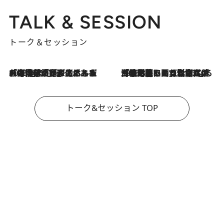
TALK & SESSION
トーク＆セッション
2026.8.3
「今後値上げがあるとすれば…」「リスクがあるのは今年の冬」エネルギー専門家が語る、ホルムズ海峡封鎖が家庭にもたらす“ある心配”
2026.8.3
「住宅建てられない…」「サーチャージ料の高値が続いている」ホルムズ海峡封鎖による影響はいつまで続く？《エネルギー専門家に聞く“どうなる日本の暮らし”》
トーク&セッション TOP