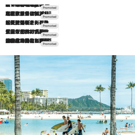
【トンボの足水浴】ヒノキの香りに包まれて涼感マックス！約13℃の湧水かけ流しを避暑地「星野温泉 トンボの湯」で体験
4 Hours Ago
2026.7.31
【ホテル帰省】という選択肢をOMOが提案。家族とほどよい距離を保つには「昼は実家、夜は気兼ねなくホテルで！」
2026.7.24
【夏限定ディナーコース】旬を迎える稚鮎や花ズッキーニなどをイタリア・トスカーナの郷土料理の手法で満喫！
2026.7.17
「土佐和ハーブかき氷」がOMO7高知に登場！生姜、山椒、大葉など目にも舌にも涼を呼ぶ郷土の味
2026.7.10
NEW OPEN！【界 草津】名湯の地に誕生。趣の異なる2種の温泉と上州ならではの会席・蕎麦割烹など美食を味わう究極の癒やし旅