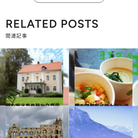
RELATED POSTS
関連記事
2014.2.3
カレル・チャペックが愛したチェコの静かな森に行く
旅＆お出かけ
2014.2.3
ローマの街に拡大中 美味で便利なイートインスポット
旅＆お出かけ