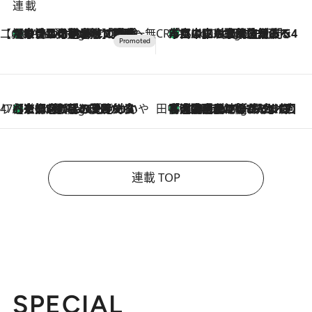
連載
【CREA×星野リゾート】唯一無二。癒しと発見が待つ場所へ
【トンボの足水浴】ヒノキの香りに包まれて涼感マックス！約13℃の湧水かけ流しを避暑地「星野温泉 トンボの湯」で体験
4 Hours Ago
CREA'S CHOICE
「立川にも歌舞伎があるんだよ」 片岡仁左衛門・市川中車ら豪華座組みで4年目の立川立飛歌舞伎へ
6 Hours Ago
47都道府県の手みやげ ひんやりスイーツで夏を満喫
【京都府】この夏絶対食べたい 冷やしておいしいおやつ3選 ひと口目から心を掴む新緑のテリーヌ
6 Hours Ago
田中稲の勝手に再ブーム
「湘南乃風に憧れて」観客大盛上がりの“タオル回し”に、ラッパー顔負けの高速歌唱まで…さだまさし（74）のアグレッシブすぎる現在地
11 Hours Ago
連載 TOP
SPECIAL