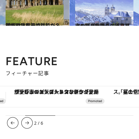
2014.2.1
イギリス国王の離婚が名門修道院を廃墟にした
旅＆お出かけ
2014.1.28
アルプスを間近に望むヨーロッパ指折りの天空都市
旅＆お出かけ
FEATURE
フィーチャー記事
「星のや富士」でデジタルデトックス。冨士信仰の歴史を辿り、心身を調える。
3
/
6