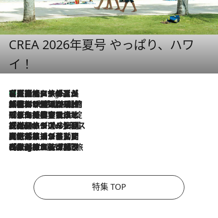
CREA 2026年夏号 やっぱり、ハワ
イ！
【厳選旅コスメ】「多機能アイテムがメイン！」旅好き美容エディターが選んだ夏旅ベストコスメを発表【Mサイズジップ】
6 Hours Ago
2026.8.6
「荷物が増えるほど旅ストレスは増す」美容ジャーナリストがたどり着いた最終結論。“化粧品を劇的に減らす”感動の凝縮美容とは
2026.8.6
「旅先には金髪ウィッグを持参」日本と同じメイクでは損してる!? 美容ジャーナリストが提案する“掟破りの旅美容”とは
2026.8.6
【厳選旅コスメ】「身軽さ＆UV対策重視！」ヘアアーティストshucoが選んだ夏旅ベストコスメを発表【Mサイズジップ】
2026.8.5
【厳選旅コスメ】国内をあちこち移動する河井菜摘が選んだ夏旅ベストコスメ発表！「リラックスアイテムはマスト」【Mサイズジップ】
2026.8.4
【厳選旅コスメ】「紫外線＆乾燥対策しながらメイク感も！」ヘア＆メイクGeorgeが選んだ夏旅ベストコスメを発表！【Mサイズジップ】
特集 TOP