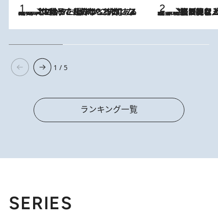
2026.8.5
【阿川佐和子さんの年とる力】なぜ70代で始めた趣味は“こんなに楽しい”のか？ ピアノ、俳句…スランプに陥っても続けられる“ある秘訣”とは
2026.8.5
【なぜ吉沢亮は「気配を消せる」のか？】興行収入208億の『国宝』を経て挑むミュージカル『ディア・エヴァン・ハンセン』。トップ俳優が舞台上でさらけ出した“孤独”とは
1 / 5
ランキング一覧
SERIES