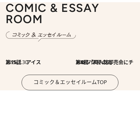
COMIC & ESSAY
ROOM
2026.7.30
第15話 アイス
2026.7.30
第8回「同人誌即売会にチャレンジ その2」
コミック＆エッセイルームTOP