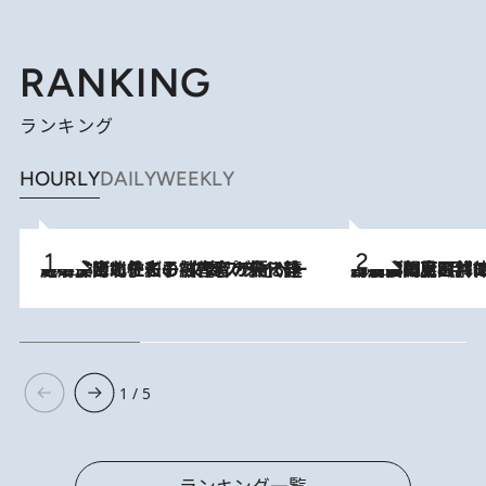
RANKING
ランキング
HOURLY
DAILY
WEEKLY
2026.8.3
《「文士の子ども被害者の会」発足！》阿川佐和子（72）が語る遠藤周作に北杜夫、劇作家・矢代静一の子どもたちの“文豪プライベート事件簿”
2026.8.8
「最後に見られてよかった」上野動物園の東園パンダ舎が解体前に特別公開。8月16日まで延長されたパネル展と共に辿る“半世紀”のパンダ飼育《解体工事の図面あり》
1 / 5