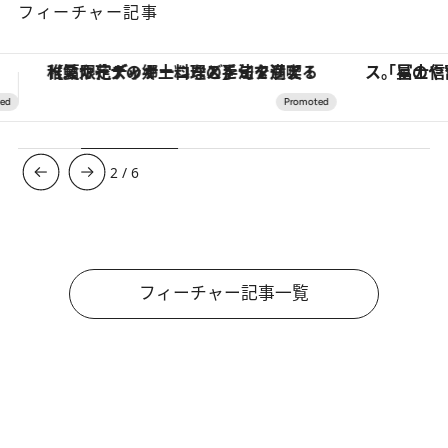
フィーチャー記事
「星のや富士」でデジタルデトックス。冨士信仰の歴史を辿り、心身を調える。
【銀座で出合う最旬美容】美髪ケアや上質な眠
3
/
6
フィーチャー記事一覧