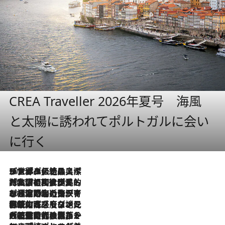
CREA Traveller 2026年夏号 海風
と太陽に誘われてポルトガルに会い
に行く
2026.8.8
リスボンの絶品スイーツ「パステル・デ・ナタ」とは？ポルトガル伝統の奥深い世界へ
2026.7.27
「私の祖国はポルトガル語です」国民的詩人フェルナンド・ペソアと、彼が愛した文学の街を歩く
2026.7.26
ポルトガル近海が育む極上の海の幸。キリリと冷えた白ワインと愉しむ、シーフード専門店の贅沢
2026.7.22
伝統の味をモダンに昇華。高感度な地元客が集う、リスボンの最旬ガストロノミー
2026.7.21
大航海時代の栄華から、震災、独裁、そして革命へ。ポルトガル・首都リスボンの石畳に刻まれた「歴史の光と影」