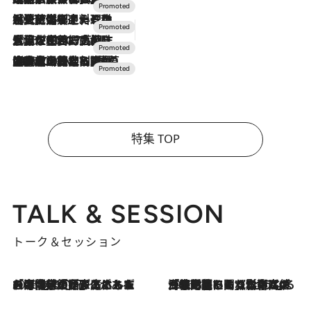
2026.7.24
【夏限定ディナーコース】旬を迎える稚鮎や花ズッキーニなどをイタリア・トスカーナの郷土料理の手法で満喫！
2026.7.17
「土佐和ハーブかき氷」がOMO7高知に登場！生姜、山椒、大葉など目にも舌にも涼を呼ぶ郷土の味
2026.7.10
NEW OPEN！【界 草津】名湯の地に誕生。趣の異なる2種の温泉と上州ならではの会席・蕎麦割烹など美食を味わう究極の癒やし旅
特集 TOP
TALK & SESSION
トーク＆セッション
2026.8.3
「今後値上げがあるとすれば…」「リスクがあるのは今年の冬」エネルギー専門家が語る、ホルムズ海峡封鎖が家庭にもたらす“ある心配”
2026.8.3
「住宅建てられない…」「サーチャージ料の高値が続いている」ホルムズ海峡封鎖による影響はいつまで続く？《エネルギー専門家に聞く“どうなる日本の暮らし”》