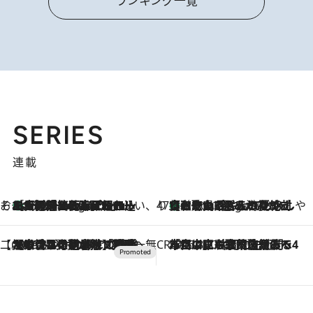
ランキング一覧
SERIES
連載
そおだよおこの関西おいしい、おやつ紀行
［大阪府箕面市］一皿一皿目の前で仕上げられる、料理を巧みに組み込んだアシェットデセールコース「ミチル アシェット デセール（Michiru assiette dessert）」
6 Hours Ago
47都道府県の手みやげ ひんやりスイーツで夏を満喫
【和歌山県】この夏絶対食べたい 冷やしておいしいおやつ3選 みかんがごろっと丸ごと入ったジュレ
6 Hours Ago
【CREA×星野リゾート】唯一無二。癒しと発見が待つ場所へ
2026.8.7
【トンボの足水浴】ヒノキの香りに包まれて涼感マックス！約13℃の湧水かけ流しを避暑地「星野温泉 トンボの湯」で体験
CREA'S CHOICE
2026.8.7
「立川にも歌舞伎があるんだよ」 片岡仁左衛門・市川中車ら豪華座組みで4年目の立川立飛歌舞伎へ