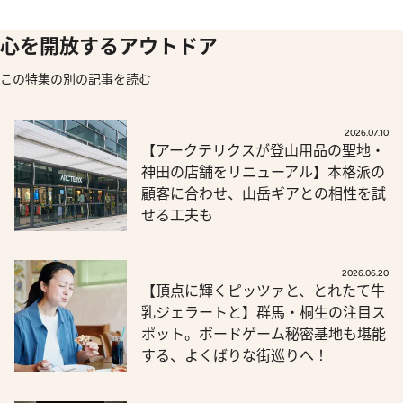
心を開放するアウトドア
この特集の別の記事を読む
2026.07.10
【アークテリクスが登山用品の聖地・
神田の店舗をリニューアル】本格派の
顧客に合わせ、山岳ギアとの相性を試
せる工夫も
2026.06.20
【頂点に輝くピッツァと、とれたて牛
乳ジェラートと】群馬・桐生の注目ス
ポット。ボードゲーム秘密基地も堪能
する、よくばりな街巡りへ！