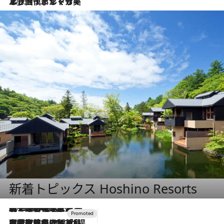
2026.7.13
エッセイ・ヤマザキマリ「慎ましくも美しき国 ポルトガル」
新着トピックス Hoshino Resorts
2026.8.7
【トンボの足水浴】ヒノキの香りに包まれて涼感マックス！約13℃の湧水かけ流しを避暑地「星野温泉 トンボの湯」で体験
2026.7.31
【ホテル帰省】という選択肢をOMOが提案。家族とほどよい距離を保つには「昼は実家、夜は気兼ねなくホテルで！」