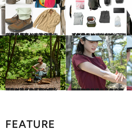
2023.10.25
山登りもおしゃれも楽しみたい おしゃれな人たちの秋のアウトドア スナップ＆愛用アイテム
コミック ＆ エッセイ
2023.9.8
「自分らしく山を歩く」 人気登山YouTuber山下舞弓が愛用 本当に頼りになるアウトドアグッズ
ファッション
2023.8.24
「片付けを効率的にするコツって？」 人気女性ソロキャンプYouTuberが アウトドアの【20の疑問】に答えます
ライフスタイル
2023.9.9
山では紫外線が平地より強くなる！ トレッキングを思いきり楽しむための 肌ケアのヒントと体力回復のコツは？
ライフスタイル
FEATURE