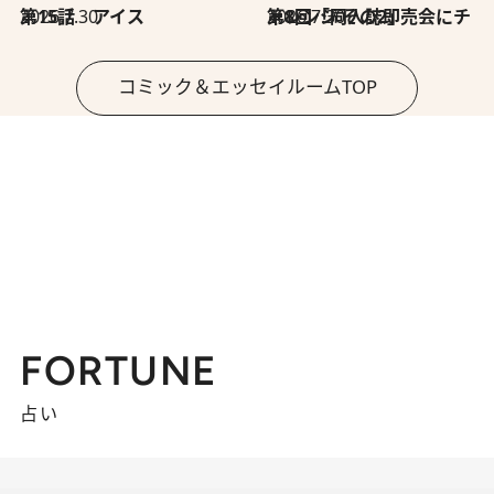
2026.7.30
第15話 アイス
2026.7.30
第8回「同人誌即売会にチャレンジ その2」
コミック＆エッセイルームTOP
FORTUNE
占い