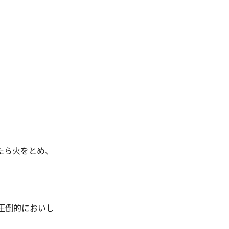
たら火をとめ、
圧倒的においし