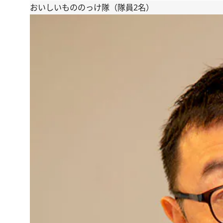
おいしいもののっけ隊（隊員2名）