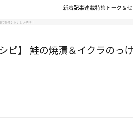
新着記事
連載
特集
トーク＆セ
ら糖で作るとおいしさ倍増！
シピ】 鮭の焼漬＆イクラのっけ