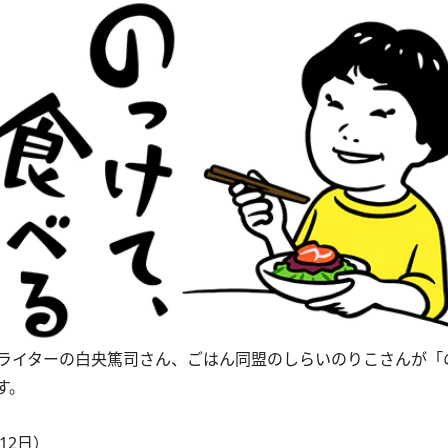
ライターの白央篤司さん、ごはん同盟のしらいのりこさんが「
す。
12日）