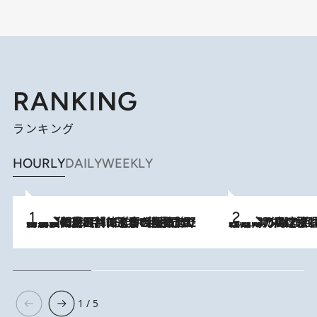
RANKING
ランキング
HOURLY
DAILY
WEEKLY
「最後に見られてよかった」上野動物園の東園パンダ舎が解体前に特別公開。8月16日まで延長されたパネル展と共に辿る“半世紀”のパンダ飼育《解体工事の図面あり》
2026.8.8
2026.8.7
「湘南乃風に憧れて」観客大盛上がりの“タオル回し”に、ラッパー顔負けの高速歌唱まで…さだまさし（74）のアグレッシブすぎる現在地
1 / 5