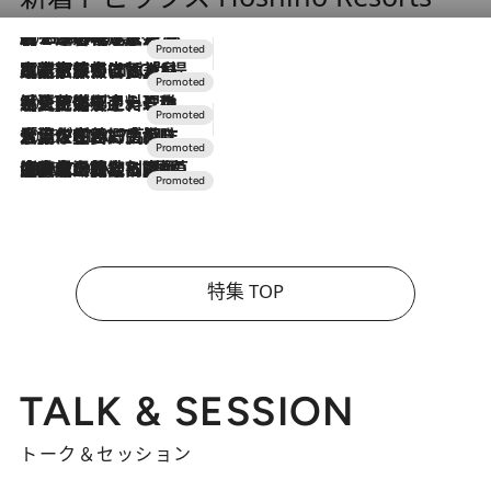
2026.8.7
【トンボの足水浴】ヒノキの香りに包まれて涼感マックス！約13℃の湧水かけ流しを避暑地「星野温泉 トンボの湯」で体験
2026.7.31
【ホテル帰省】という選択肢をOMOが提案。家族とほどよい距離を保つには「昼は実家、夜は気兼ねなくホテルで！」
2026.7.24
【夏限定ディナーコース】旬を迎える稚鮎や花ズッキーニなどをイタリア・トスカーナの郷土料理の手法で満喫！
2026.7.17
「土佐和ハーブかき氷」がOMO7高知に登場！生姜、山椒、大葉など目にも舌にも涼を呼ぶ郷土の味
2026.7.10
NEW OPEN！【界 草津】名湯の地に誕生。趣の異なる2種の温泉と上州ならではの会席・蕎麦割烹など美食を味わう究極の癒やし旅
特集 TOP
TALK & SESSION
トーク＆セッション