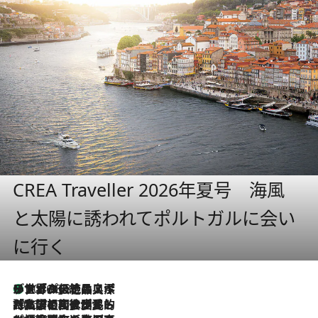
CREA Traveller 2026年夏号 海風
と太陽に誘われてポルトガルに会い
に行く
リスボンの絶品スイーツ「パステル・デ・ナタ」とは？ポルトガル伝統の奥深い世界へ
2026.8.8
2026.7.27
「私の祖国はポルトガル語です」国民的詩人フェルナンド・ペソアと、彼が愛した文学の街を歩く