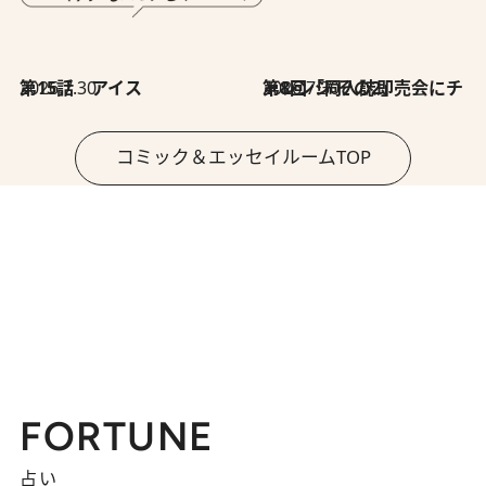
2026.7.30
第15話 アイス
2026.7.30
第8回「同人誌即売会にチャレンジ その2」
コミック＆エッセイルームTOP
FORTUNE
占い