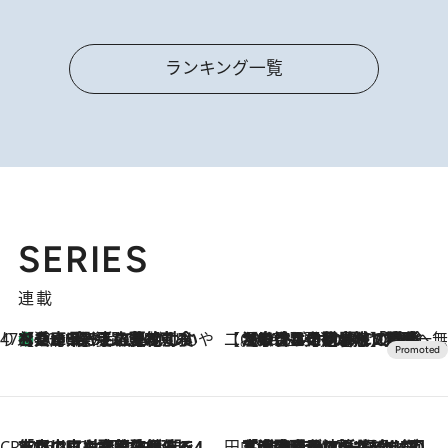
ランキング一覧
SERIES
連載
47都道府県の手みやげ ひんやりスイーツで夏を満喫
【兵庫県】この夏絶対食べたい 冷やしておいしいおやつ3選 淡路島の恵みをジェラートに集約
2026.8.8
【CREA×星野リゾート】唯一無二。癒しと発見が待つ場所へ
2026.8.7
【トンボの足水浴】ヒノキの香りに包まれて涼感マックス！約13℃の湧水かけ流しを避暑地「星野温泉 トンボの湯」で体験
CREA'S CHOICE
2026.8.7
「立川にも歌舞伎があるんだよ」 片岡仁左衛門・市川中車ら豪華座組みで4年目の立川立飛歌舞伎へ
田中稲の勝手に再ブーム
2026.8.7
「湘南乃風に憧れて」観客大盛上がりの“タオル回し”に、ラッパー顔負けの高速歌唱まで…さだまさし（74）のアグレッシブすぎる現在地