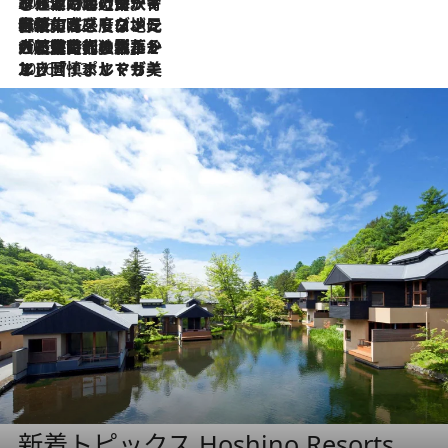
2026.7.26
ポルトガル近海が育む極上の海の幸。キリリと冷えた白ワインと愉しむ、シーフード専門店の贅沢
2026.7.22
伝統の味をモダンに昇華。高感度な地元客が集う、リスボンの最旬ガストロノミー
2026.7.21
大航海時代の栄華から、震災、独裁、そして革命へ。ポルトガル・首都リスボンの石畳に刻まれた「歴史の光と影」
2026.7.13
エッセイ・ヤマザキマリ「慎ましくも美しき国 ポルトガル」
新着トピックス Hoshino Resorts