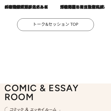
2026.8.3
「今後値上げがあるとすれば…」「リスクがあるのは今年の冬」エネルギー専門家が語る、ホルムズ海峡封鎖が家庭にもたらす“ある心配”
2026.8.3
「住宅建てられない…」「サーチャージ料の高値が続いている」ホルムズ海峡封鎖による影響はいつまで続く？《エネルギー専門家に聞く“どうなる日本の暮らし”》
トーク&セッション TOP
COMIC & ESSAY
ROOM