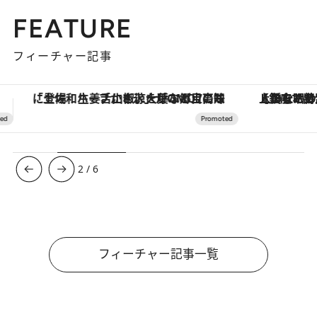
FEATURE
フィーチャー記事
【銀座で出合う最旬美容】美髪ケアや上質な眠り…セルフケアのアップデートから、特別な名入れギフトまで。大人のための「ReFa GINZA」クルーズ
ヴァシュロン・コンスタンタン
3
/
6
フィーチャー記事一覧