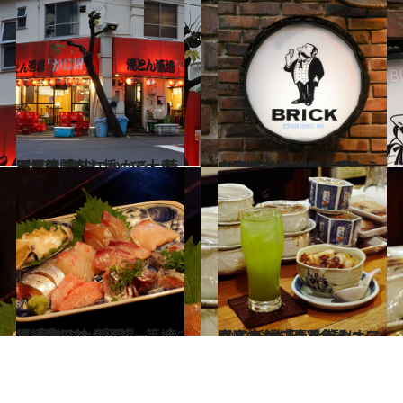
2023.3.23
五反田「かね将」で大衆酒場の 魔法にかかる、特別な体験を
グルメ
2022.12.13
中野の老舗バー「ブリック」が復活 当時と変わらぬ空間でハイボールを
グルメ
2020.12.11
高級店の並ぶ駅前一等地に 奇跡の大衆酒場――赤坂「梓川」
グルメ
2021.3.20
家庭的な料理と会話にくつろぐ オフィス街のオアシス 新橋「壹番館」
グルメ