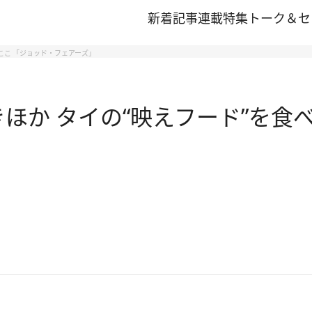
新着記事
連載
特集
トーク＆セ
らここ 「ジョッド・フェアーズ」
きほか タイの“映えフード”を食