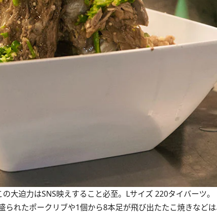
の大迫力はSNS映えすること必至。Lサイズ 220タイバーツ。
られたポークリブや1個から8本足が飛び出たたこ焼きなどは