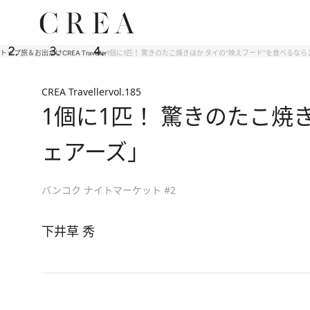
トップ
旅＆お出かけ
CREA Traveller
1個に1匹！ 驚きのたこ焼きほか タイの“映えフード”を食べるな
CREA Traveller
vol.185
1個に1匹！ 驚きのたこ焼
ェアーズ」
バンコク ナイトマーケット #2
下井草 秀