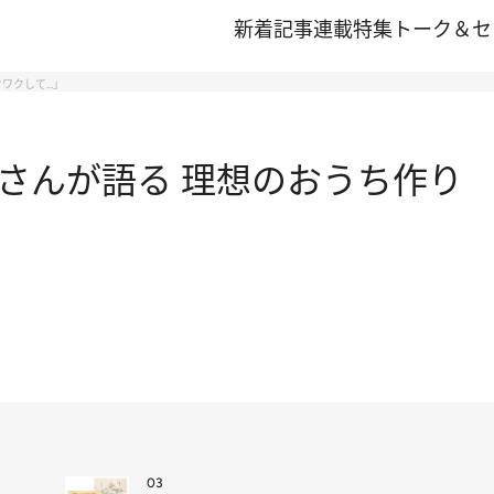
新着記事
連載
特集
トーク＆セ
ワクして…」
さんが語る 理想のおうち作り 
03