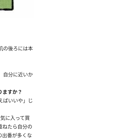
机の後ろには本
、自分に近いか
りますか？
えばいいや」じ
く気に入って買
重ねたら自分の
の出番が多くな