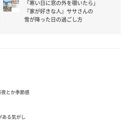
「寒い日に窓の外を覗いたら」
『家が好きな人』ササさんの
雪が降った日の過ごし方
昼夜とか季節感
がある気がし