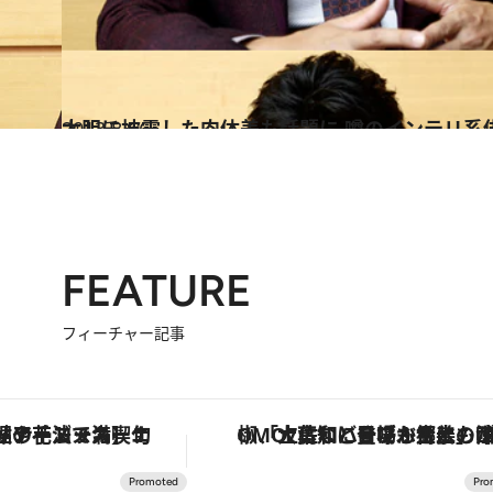
2013.8.16
大胆に披露した肉体美も話題に 噂のインテリ系
カルチャー
FEATURE
フィーチャー記事
鮎や花ズッキーニなどをイタリア・トスカーナの郷土料理の手法で満喫！
「土佐和ハーブかき氷」がOMO7高知に登場！生姜、山椒、大葉など目にも舌にも涼を呼ぶ郷土の