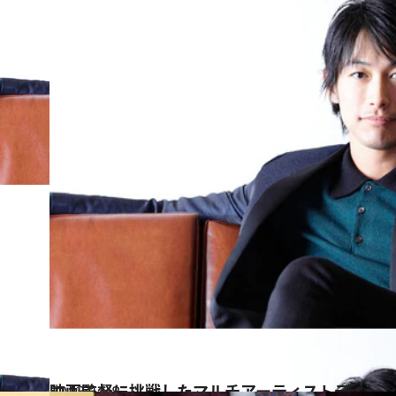
2013.11.8
映画監督に挑戦したマルチアーティストディー
カルチャー