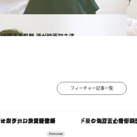
活躍する星野 源が映画初主演
フィーチャー記事一覧
ヴァシュロン・コンスタンタン「オーヴァーシーズ・オートマティック」。旅愛好家のお気に入りコレクションから、ジェンダーレスな新作が登場
「星のや富士」でデジタルデトックス。冨士信仰の歴史を