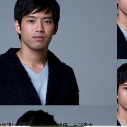
の物語に挑戦サラブレッド俳優 三浦貴大