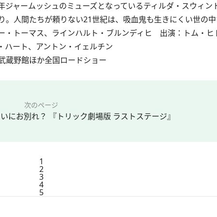
年ジャームッシュのミューズとなっているティルダ・スウィン
り。人間たちが頼りない21世紀は、吸血鬼も生きにくい世の中
ー・トーマス、ラインハルト・ブルンディヒ 出演：トム・ヒ
・ハート、アントン・イェルチン
新宿武蔵野館ほか全国ロードショー
次のページ
いにお別れ？ 『トリック劇場版 ラストステージ』
1
2
3
4
5