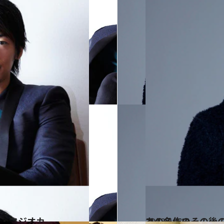
ン・フジオカ
2013.10.11
あの名作のその後
カルチャー