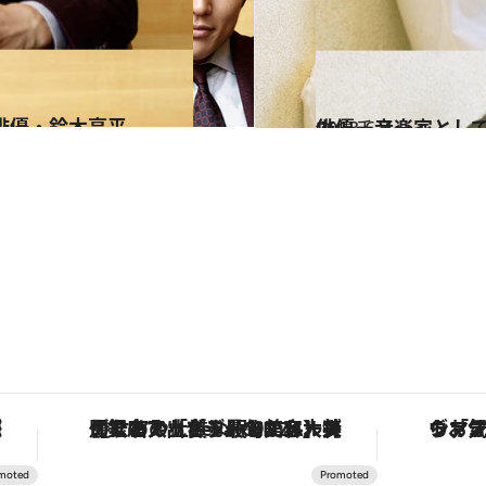
俳優・鈴木亮平
2013.6.7
俳優、音楽家として
カルチャー
味
【銀座で出合う最旬美容】美髪ケアや上質な眠り…セルフケアのアップデートから、特別な名入れギフトまで。大人のための「ReFa GINZA」クルーズ