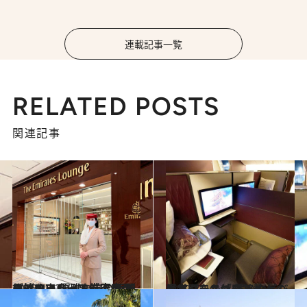
連載記事一覧
RELATED POSTS
関連記事
2023.4.23
まばゆいシート、天空のシャワー 優雅な旅の再開は、エミレーツ航空の ラグジュアリーフライトから始めよう
旅＆お出かけ
2022.7.14
【カタール航空】数々の受賞歴をもつ 秀逸なビジネスクラス「Qスイート」
旅＆お出かけ