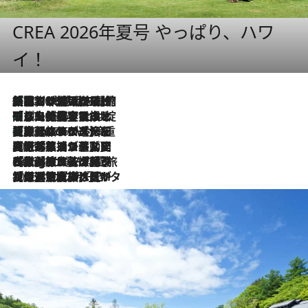
CREA 2026年夏号 やっぱり、ハワ
イ！
「荷物が増えるほど旅ストレスは増す」美容ジャーナリストがたどり着いた最終結論。“化粧品を劇的に減らす”感動の凝縮美容とは
2026.8.6
「旅先には金髪ウィッグを持参」日本と同じメイクでは損してる!? 美容ジャーナリストが提案する“掟破りの旅美容”とは
2026.8.6
【厳選旅コスメ】「身軽さ＆UV対策重視！」ヘアアーティストshucoが選んだ夏旅ベストコスメを発表【Mサイズジップ】
2026.8.6
2026.8.5
【厳選旅コスメ】国内をあちこち移動する河井菜摘が選んだ夏旅ベストコスメ発表！「リラックスアイテムはマスト」【Mサイズジップ】
2026.8.4
【厳選旅コスメ】「紫外線＆乾燥対策しながらメイク感も！」ヘア＆メイクGeorgeが選んだ夏旅ベストコスメを発表！【Mサイズジップ】
2026.8.3
【厳選旅コスメ】「保湿もタイパ重視！」“サウナ好き”タレント清水みさとが愛用する夏旅ベストコスメを発表！【Mサイズジップ】