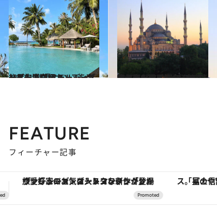
2022.4.18
一足先にヴァカンスを楽しむ人で満杯 モルディブリゾート 「フォーシーズンズ」滞在記
旅＆お出かけ
2022.10.29
東と西が混ざり合う魅惑の都市 イスタンブールに吹く新しい風 最旬クリエイターを巡る旅へ
旅＆お出かけ
FEATURE
フィーチャー記事
「星のや富士」でデジタルデトックス。冨士信仰の歴史を辿り、心身を調える。
【夏限定ディナーコース】旬を迎