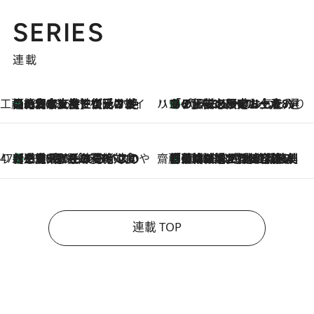
SERIES
連載
工藤まやのおもてなしハワイ
【ハワイ土産】ローカルの絶大な支持で復活！ 絶品の幻クッキー《元ファンの日本人女性が受け継いだ名店》
2026.8.6
ハワイ賢者 リサのお気に入りリスト
あの伝説の限定トートも！ リニューアルした「ディーン＆デルーカ ハワイ」で必須のお土産8選
2026.8.6
47都道府県の手みやげ ひんやりスイーツで夏を満喫
【三重県】この夏絶対食べたい 冷やしておいしいおやつ3選 お餅×アイスの新感覚スイーツ
2026.8.6
齋藤 薫 美容脳ルネサンス
「荷物が増えるほど旅ストレスは増す」美容ジャーナリストがたどり着いた最終結論。“化粧品を劇的に減らす”感動の凝縮美容とは
2026.8.6
連載 TOP