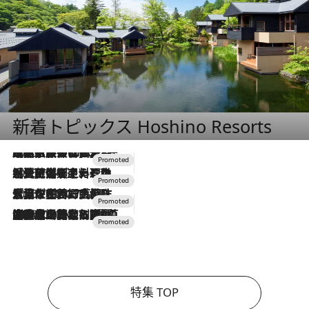
新着トピックス Hoshino Resorts
2026.7.31
【ホテル帰省】という選択肢をOMOが提案。家族とほどよい距離を保つには「昼は実家、夜は気兼ねなくホテルで！」
2026.7.24
【夏限定ディナーコース】旬を迎える稚鮎や花ズッキーニなどをイタリア・トスカーナの郷土料理の手法で満喫！
2026.7.17
「土佐和ハーブかき氷」がOMO7高知に登場！生姜、山椒、大葉など目にも舌にも涼を呼ぶ郷土の味
2026.7.10
NEW OPEN！【界 草津】名湯の地に誕生。趣の異なる2種の温泉と上州ならではの会席・蕎麦割烹など美食を味わう究極の癒やし旅
特集 TOP