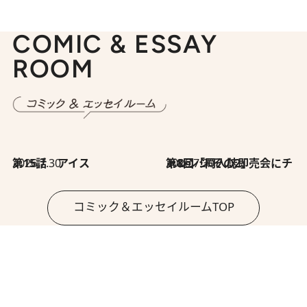
COMIC & ESSAY
ROOM
2026.7.30
第15話 アイス
2026.7.30
第8回「同人誌即売会にチャレンジ その2」
コミック＆エッセイルームTOP