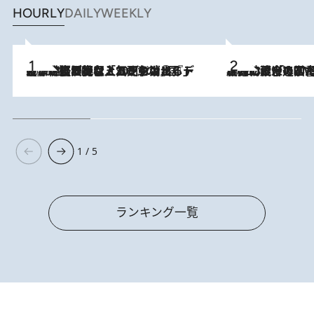
HOURLY
DAILY
WEEKLY
2026.8.5
【なぜ吉沢亮は「気配を消せる」のか？】興行収入208億の『国宝』を経て挑むミュージカル『ディア・エヴァン・ハンセン』。トップ俳優が舞台上でさらけ出した“孤独”とは
2026.8.3
慶應幼稚舎の図書室からテレビの世界に飛び込んだ阿川佐和子（72）、「N
1 / 5
ランキング一覧