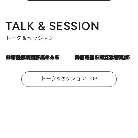
TALK & SESSION
トーク＆セッション
2026.8.3
「今後値上げがあるとすれば…」「リスクがあるのは今年の冬」エネルギー専門家が語る、ホルムズ海峡封鎖が家庭にもたらす“ある心配”
2026.8.3
「住宅建てられない…」「サーチャージ料の高値が続いている」ホルムズ海峡封鎖による影響はいつまで続く？《エネルギー専門家に聞く“どうなる日本の暮らし”》
トーク&セッション TOP