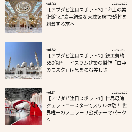
vol.33
2025.05.20
【アブダビ注目スポット3】“海上の美
術館”と“豪華絢爛な大統領府”で感性を
刺激する旅へ
vol.32
2025.05.20
【アブダビ注目スポット2】総工費約
550億円！ イスラム建築の傑作「白亜
のモスク」は息をのむ美しさ
vol.31
2025.05.20
【アブダビ注目スポット1】世界最速
ジェットコースターでスリル体験！ 世
界唯一のフェラーリ公式テーマパーク
へ