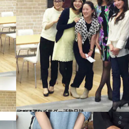
2013.7.30
eCREAアンバサダー活動日誌
ライフスタイル