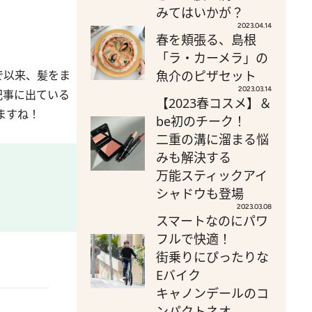
みてはいかが？
2023.04.14
春を頬張る、島根
「ラ・カーメラ」の
で以来、髪をま
魚介のピザセット
2023.03.14
記事に出ている
【2023春コスメ】＆
ますね！
be初のチーク！
二重の溝に溜まる悩
みも解決する
万能スティックアイ
シャドウも登場
2023.03.08
スマートなのにパワ
フルで快適！
街乗りにぴったりな
Eバイク
キャノンデールのコ
ンパクトネオ