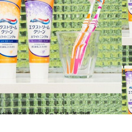
ダーが教える私だけのとっておき“美”習慣
ス