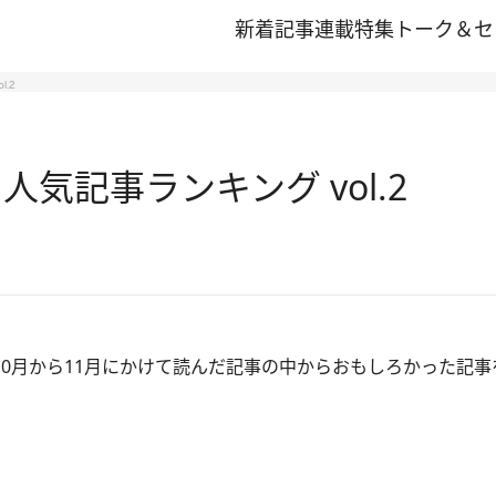
新着記事
連載
特集
トーク＆セ
.2
人気記事ランキング vol.2
が、10月から11月にかけて読んだ記事の中からおもしろかった記