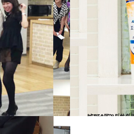
2013.10.18
eCREAアンバサ
ビューティ＆ヘル