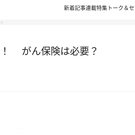
新着記事
連載
特集
トーク＆セ
要？
代！ がん保険は必要？