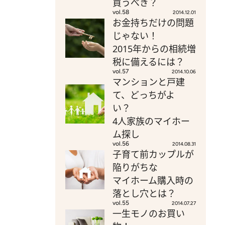
買うべき？
vol.58
2014.12.01
お金持ちだけの問題
じゃない！
2015年からの相続増
税に備えるには？
vol.57
2014.10.06
マンションと戸建
て、どっちがよ
い？
4人家族のマイホー
ム探し
vol.56
2014.08.31
子育て前カップルが
陥りがちな
マイホーム購入時の
落とし穴とは？
vol.55
2014.07.27
一生モノのお買い