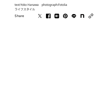
text:Yoko Hanawa photograph:Fotolia
ライフスタイル
Share