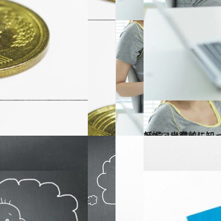
？
2013.10.27
妊娠・出産前に知
ライフスタイル