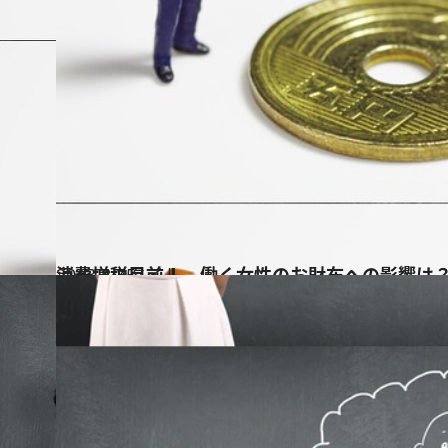
2013.8.25
消費増税目前！ 働く女性のお財布への影響は
ライフスタイル