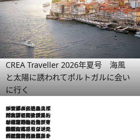
CREA Traveller 2026年夏号 海風
と太陽に誘われてポルトガルに会い
に行く
2026.8.8
リスボンの絶品スイーツ「パステル・デ・ナタ」とは？ポルトガル伝統の奥深い世界へ
2026.7.27
「私の祖国はポルトガル語です」国民的詩人フェルナンド・ペソアと、彼が愛した文学の街を歩く
2026.7.26
ポルトガル近海が育む極上の海の幸。キリリと冷えた白ワインと愉しむ、シーフード専門店の贅沢
2026.7.22
伝統の味をモダンに昇華。高感度な地元客が集う、リスボンの最旬ガストロノミー
2026.7.21
大航海時代の栄華から、震災、独裁、そして革命へ。ポルトガル・首都リスボンの石畳に刻まれた「歴史の光と影」