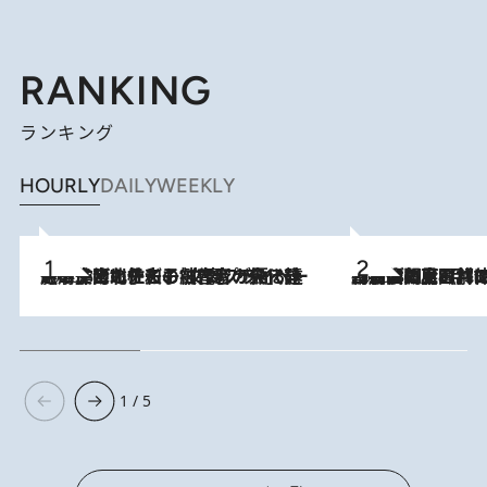
RANKING
ランキング
HOURLY
DAILY
WEEKLY
2026.8.3
《「文士の子ども被害者の会」発足！》阿川佐和子（72）が語る遠藤周作に北杜夫、劇作家・矢代静一の子どもたちの“文豪プライベート事件簿”
2026.8.8
「最後に見られてよかった」上野動物園の東園パンダ舎が解体前に特別公開。8月16日まで延長されたパネル展と共に辿る“半世紀”のパンダ飼育《解体工事の図面あり》
1 / 5