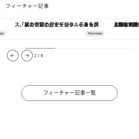
フィーチャー記事
【銀座で出合う最旬美容】美髪ケアや上質な眠り…セルフケアのアップデートから、特別な名入れギフトまで。大人のための「ReFa GINZA」クルーズ
【夏限定ディナーコース】旬を迎
3
/
6
フィーチャー記事一覧