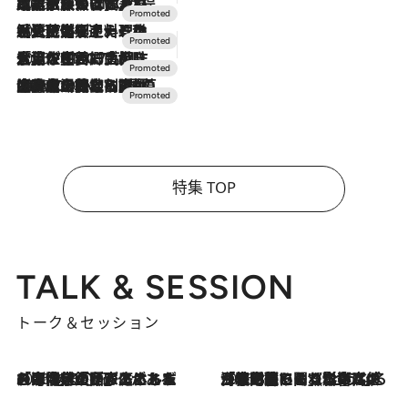
2026.7.31
【ホテル帰省】という選択肢をOMOが提案。家族とほどよい距離を保つには「昼は実家、夜は気兼ねなくホテルで！」
2026.7.24
【夏限定ディナーコース】旬を迎える稚鮎や花ズッキーニなどをイタリア・トスカーナの郷土料理の手法で満喫！
2026.7.17
「土佐和ハーブかき氷」がOMO7高知に登場！生姜、山椒、大葉など目にも舌にも涼を呼ぶ郷土の味
2026.7.10
NEW OPEN！【界 草津】名湯の地に誕生。趣の異なる2種の温泉と上州ならではの会席・蕎麦割烹など美食を味わう究極の癒やし旅
特集 TOP
TALK & SESSION
トーク＆セッション
2026.8.3
「今後値上げがあるとすれば…」「リスクがあるのは今年の冬」エネルギー専門家が語る、ホルムズ海峡封鎖が家庭にもたらす“ある心配”
2026.8.3
「住宅建てられない…」「サーチャージ料の高値が続いている」ホルムズ海峡封鎖による影響はいつまで続く？《エネルギー専門家に聞く“どうなる日本の暮らし”》