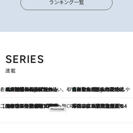
ランキング一覧
SERIES
連載
そおだよおこの関西おいしい、おやつ紀行
［大阪府箕面市］一皿一皿目の前で仕上げられる、料理を巧みに組み込んだアシェットデセールコース「ミチル アシェット デセール（Michiru assiette dessert）」
4 Hours Ago
47都道府県の手みやげ ひんやりスイーツで夏を満喫
【和歌山県】この夏絶対食べたい 冷やしておいしいおやつ3選 みかんがごろっと丸ごと入ったジュレ
4 Hours Ago
【CREA×星野リゾート】唯一無二。癒しと発見が待つ場所へ
2026.8.7
【トンボの足水浴】ヒノキの香りに包まれて涼感マックス！約13℃の湧水かけ流しを避暑地「星野温泉 トンボの湯」で体験
CREA'S CHOICE
2026.8.7
「立川にも歌舞伎があるんだよ」 片岡仁左衛門・市川中車ら豪華座組みで4年目の立川立飛歌舞伎へ