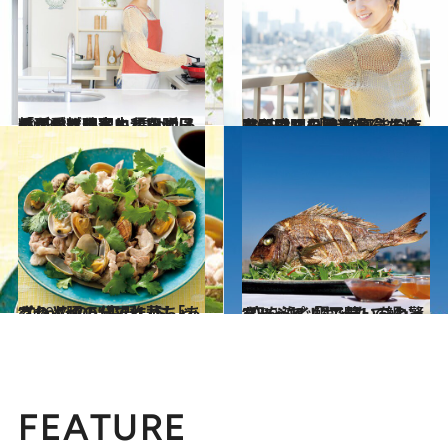
2023.3.3
料理ができないとなぜ「がんばれ」と 言われるの？ 料理家・和田明日香が代り映えしないごはんを愛する理由
ライフスタイル
2023.3.3
平野レミの嫁、〇〇ちゃんのママ 「代替可能な存在に感じた時期も」 そんな和田明日香を救った地味ごはん
ライフスタイル
2020.7.1
“たったの5分で作れちゃうわよ～！”平野レミ「あさりと豚のパッと蒸し」
グルメ
2020.7.3
“空を泳ぐ鯛で笑いをとっちゃって！”平野レミの驚きレシピ「おったて鯛」
グルメ
FEATURE