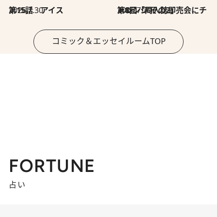
2026.7.30
第15話 アイス
2026.7.30
第8回「同人誌即売会にチャレンジ その2」
コミック＆エッセイルームTOP
FORTUNE
占い