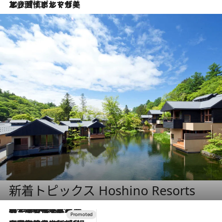
2026.7.13
エッセイ・ヤマザキマリ「慎ましくも美しき国 ポルトガル」
新着トピックス Hoshino Resorts
2026.8.7
【トンボの足水浴】ヒノキの香りに包まれて涼感マックス！約13℃の湧水かけ流しを避暑地「星野温泉 トンボの湯」で体験