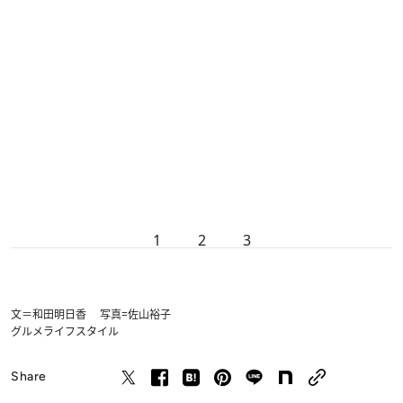
1
2
3
文＝和田明日香 写真=佐山裕子
グルメ
ライフスタイル
Share