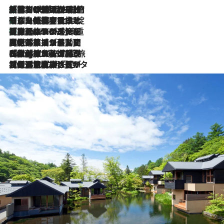
「荷物が増えるほど旅ストレスは増す」美容ジャーナリストがたどり着いた最終結論。“化粧品を劇的に減らす”感動の凝縮美容とは
2026.8.6
「旅先には金髪ウィッグを持参」日本と同じメイクでは損してる!? 美容ジャーナリストが提案する“掟破りの旅美容”とは
2026.8.6
【厳選旅コスメ】「身軽さ＆UV対策重視！」ヘアアーティストshucoが選んだ夏旅ベストコスメを発表【Mサイズジップ】
2026.8.6
2026.8.5
【厳選旅コスメ】国内をあちこち移動する河井菜摘が選んだ夏旅ベストコスメ発表！「リラックスアイテムはマスト」【Mサイズジップ】
2026.8.4
【厳選旅コスメ】「紫外線＆乾燥対策しながらメイク感も！」ヘア＆メイクGeorgeが選んだ夏旅ベストコスメを発表！【Mサイズジップ】
2026.8.3
【厳選旅コスメ】「保湿もタイパ重視！」“サウナ好き”タレント清水みさとが愛用する夏旅ベストコスメを発表！【Mサイズジップ】