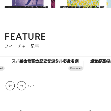
2023.2.22
誉田哲也が語る師・逢坂 剛のすごさ 最も重要な「小説作法」がここにある 『禿鷹狩り 禿鷹IV』(逢坂 剛)
カルチャー
2023.2.20
菜の花と司馬さんの笑顔 『「司馬さん」を語る 菜の花忌シンポジウム』
カルチャー
FEATURE
フィーチャー記事
「星のや富士」でデジタルデトックス。冨士信仰の歴史を辿り、心身を調える。
ヴァシュロン・コンスタンタン
3
/
5