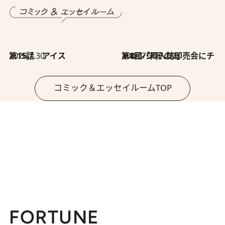
2026.7.30
第15話 アイス
2026.7.30
第8回「同人誌即売会にチャレンジ その2」
コミック＆エッセイルームTOP
FORTUNE