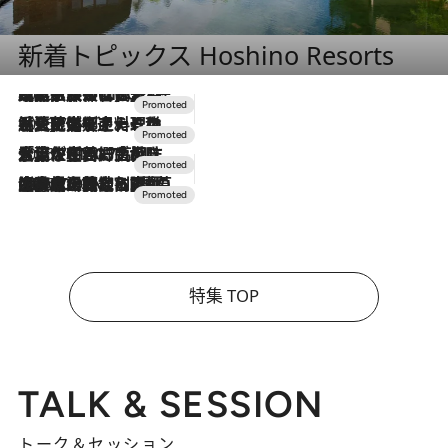
新着トピックス Hoshino Resorts
2026.7.31
【ホテル帰省】という選択肢をOMOが提案。家族とほどよい距離を保つには「昼は実家、夜は気兼ねなくホテルで！」
2026.7.24
【夏限定ディナーコース】旬を迎える稚鮎や花ズッキーニなどをイタリア・トスカーナの郷土料理の手法で満喫！
2026.7.17
「土佐和ハーブかき氷」がOMO7高知に登場！生姜、山椒、大葉など目にも舌にも涼を呼ぶ郷土の味
2026.7.10
NEW OPEN！【界 草津】名湯の地に誕生。趣の異なる2種の温泉と上州ならではの会席・蕎麦割烹など美食を味わう究極の癒やし旅
特集 TOP
TALK & SESSION
トーク＆セッション