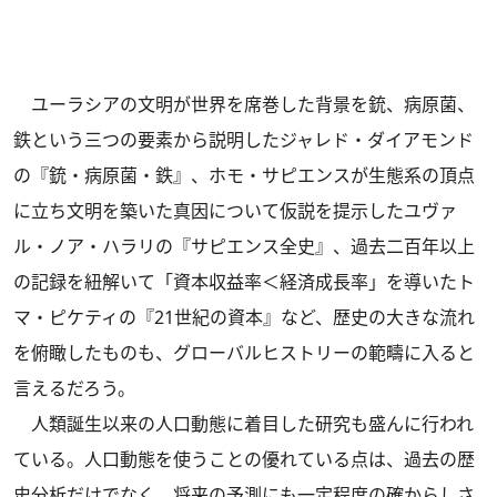
ユーラシアの文明が世界を席巻した背景を銃、病原菌、
鉄という三つの要素から説明したジャレド・ダイアモンド
の『銃・病原菌・鉄』、ホモ・サピエンスが生態系の頂点
に立ち文明を築いた真因について仮説を提示したユヴァ
ル・ノア・ハラリの『サピエンス全史』、過去二百年以上
の記録を紐解いて「資本収益率＜経済成長率」を導いたト
マ・ピケティの『21世紀の資本』など、歴史の大きな流れ
を俯瞰したものも、グローバルヒストリーの範疇に入ると
言えるだろう。
人類誕生以来の人口動態に着目した研究も盛んに行われ
ている。人口動態を使うことの優れている点は、過去の歴
史分析だけでなく、将来の予測にも一定程度の確からしさ