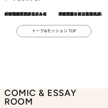
2026.8.3
「今後値上げがあるとすれば…」「リスクがあるのは今年の冬」エネルギー専門家が語る、ホルムズ海峡封鎖が家庭にもたらす“ある心配”
2026.8.3
「住宅建てられない…」「サーチャージ料の高値が続いている」ホルムズ海峡封鎖による影響はいつまで続く？《エネルギー専門家に聞く“どうなる日本の暮らし”》
トーク&セッション TOP
COMIC & ESSAY
ROOM