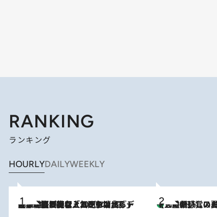
RANKING
ランキング
HOURLY
DAILY
WEEKLY
2026.8.5
【なぜ吉沢亮は「気配を消せる」のか？】興行収入208億の『国宝』を経て挑むミュージカル『ディア・エヴァン・ハンセン』。トップ俳優が舞台上でさらけ出した“孤独”とは
【三重県】この夏絶対食べたい 冷やしておいしいおやつ3選 お餅×ア
2026.8.6