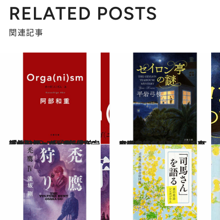
RELATED POSTS
関連記事
2023.2.27
「神町サーガ」3部作を完結 『Orga(ni)sm』の文庫化を祝って『オーガ(ニ)ズム 上下』(阿部和重)
カルチャー
2023.2.24
平岩弓枝が当時「書きたくてたまらなかった」のは現代ミステリー そして書き上げた『セイロン亭の謎』
カルチャー