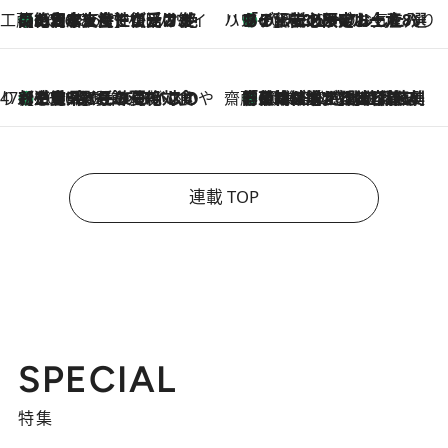
工藤まやのおもてなしハワイ
【ハワイ土産】ローカルの絶大な支持で復活！ 絶品の幻クッキー《元ファンの日本人女性が受け継いだ名店》
2026.8.6
ハワイ賢者 リサのお気に入りリスト
あの伝説の限定トートも！ リニューアルした「ディーン＆デルーカ ハワイ」で必須のお土産8選
2026.8.6
47都道府県の手みやげ ひんやりスイーツで夏を満喫
【三重県】この夏絶対食べたい 冷やしておいしいおやつ3選 お餅×アイスの新感覚スイーツ
2026.8.6
齋藤 薫 美容脳ルネサンス
「荷物が増えるほど旅ストレスは増す」美容ジャーナリストがたどり着いた最終結論。“化粧品を劇的に減らす”感動の凝縮美容とは
2026.8.6
連載 TOP
SPECIAL
特集