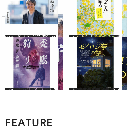
2023.2.15
コロナ禍に主人公が迷い込んだ 異世界は現実を先取り？ 荻原浩新作『ワンダーランド急行』
カルチャー
2023.2.20
菜の花と司馬さんの笑顔 『「司馬さん」を語る 菜の花忌シンポジウム』
カルチャー
2023.2.22
誉田哲也が語る師・逢坂 剛のすごさ 最も重要な「小説作法」がここにある 『禿鷹狩り 禿鷹IV』(逢坂 剛)
カルチャー
2023.2.24
平岩弓枝が当時「書きたくてたまらなかった」のは現代ミステリー そして書き上げた『セイロン亭の謎』
カルチャー
FEATURE