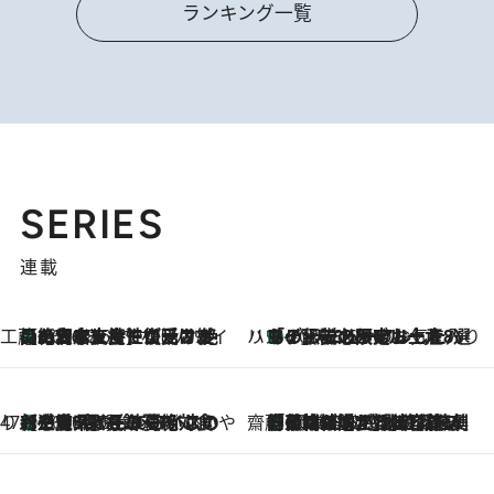
ランキング一覧
SERIES
連載
工藤まやのおもてなしハワイ
【ハワイ土産】ローカルの絶大な支持で復活！ 絶品の幻クッキー《元ファンの日本人女性が受け継いだ名店》
2026.8.6
ハワイ賢者 リサのお気に入りリスト
あの伝説の限定トートも！ リニューアルした「ディーン＆デルーカ ハワイ」で必須のお土産8選
2026.8.6
47都道府県の手みやげ ひんやりスイーツで夏を満喫
【三重県】この夏絶対食べたい 冷やしておいしいおやつ3選 お餅×アイスの新感覚スイーツ
2026.8.6
齋藤 薫 美容脳ルネサンス
「荷物が増えるほど旅ストレスは増す」美容ジャーナリストがたどり着いた最終結論。“化粧品を劇的に減らす”感動の凝縮美容とは
2026.8.6