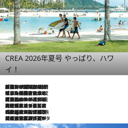
CREA 2026年夏号 やっぱり、ハワ
イ！
「荷物が増えるほど旅ストレスは増す」美容ジャーナリストがたどり着いた最終結論。“化粧品を劇的に減らす”感動の凝縮美容とは
2026.8.6
「旅先には金髪ウィッグを持参」日本と同じメイクでは損してる!? 美容ジャーナリストが提案する“掟破りの旅美容”とは
2026.8.6
【厳選旅コスメ】「身軽さ＆UV対策重視！」ヘアアーティストshucoが選んだ夏旅ベストコスメを発表【Mサイズジップ】
2026.8.6
2026.8.5
【厳選旅コスメ】国内をあちこち移動する河井菜摘が選んだ夏旅ベストコスメ発表！「リラックスアイテムはマスト」【Mサイズジップ】
2026.8.4
【厳選旅コスメ】「紫外線＆乾燥対策しながらメイク感も！」ヘア＆メイクGeorgeが選んだ夏旅ベストコスメを発表！【Mサイズジップ】
2026.8.3
【厳選旅コスメ】「保湿もタイパ重視！」“サウナ好き”タレント清水みさとが愛用する夏旅ベストコスメを発表！【Mサイズジップ】