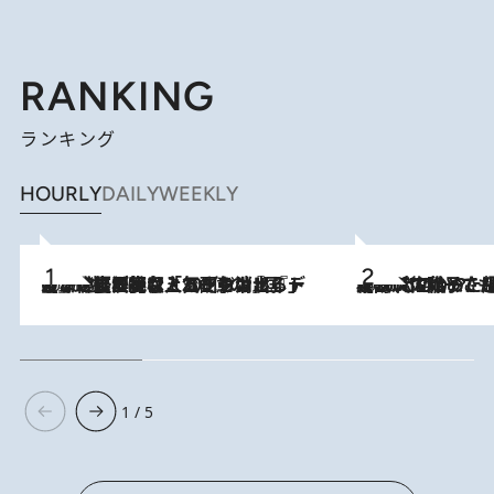
RANKING
ランキング
HOURLY
DAILY
WEEKLY
2026.8.5
【なぜ吉沢亮は「気配を消せる」のか？】興行収入208億の『国宝』を経て挑むミュージカル『ディア・エヴァン・ハンセン』。トップ俳優が舞台上でさらけ出した“孤独”とは
2026.8.5
【阿川佐和子さんの年とる力】なぜ70代で始めた趣味は“こんなに楽しい”のか？ ピアノ、俳句…スランプに陥っても続けられる“ある秘訣”とは
1 / 5