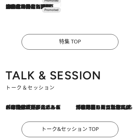
2026.7.10
NEW OPEN！【界 草津】名湯の地に誕生。趣の異なる2種の温泉と上州ならではの会席・蕎麦割烹など美食を味わう究極の癒やし旅
特集 TOP
TALK & SESSION
トーク＆セッション
2026.8.3
「今後値上げがあるとすれば…」「リスクがあるのは今年の冬」エネルギー専門家が語る、ホルムズ海峡封鎖が家庭にもたらす“ある心配”
2026.8.3
「住宅建てられない…」「サーチャージ料の高値が続いている」ホルムズ海峡封鎖による影響はいつまで続く？《エネルギー専門家に聞く“どうなる日本の暮らし”》
トーク&セッション TOP