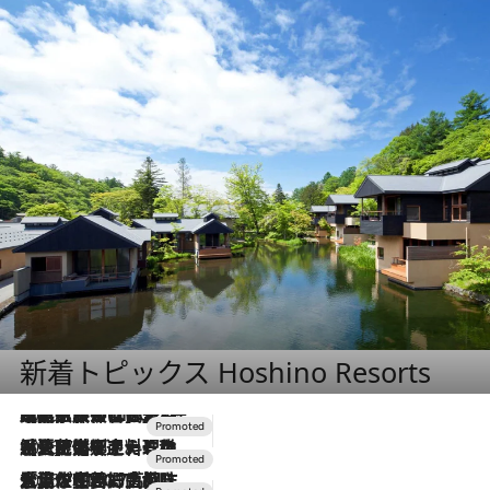
新着トピックス Hoshino Resorts
2026.7.31
【ホテル帰省】という選択肢をOMOが提案。家族とほどよい距離を保つには「昼は実家、夜は気兼ねなくホテルで！」
2026.7.24
【夏限定ディナーコース】旬を迎える稚鮎や花ズッキーニなどをイタリア・トスカーナの郷土料理の手法で満喫！
2026.7.17
「土佐和ハーブかき氷」がOMO7高知に登場！生姜、山椒、大葉など目にも舌にも涼を呼ぶ郷土の味