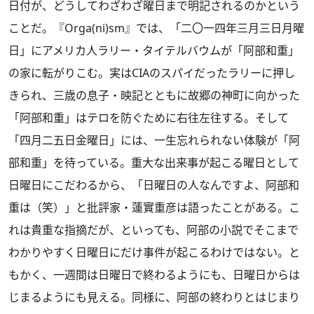
日付が、どうしてわざわざ曜日まで明記されるのかという
ことだ。『Orga(ni)sm』では、「二〇一四年三月三日月曜
日」にアメリカ人ラリー・タイテルバウムが「阿部和重」
の家に転がりこむ。実はCIAのスパイだったラリーに押し
きられ、三歳の息子・映記とともに故郷の神町に向かった
「阿部和重」はテロを防ぐために右往左往する。そして
「四月二五日金曜日」には、一生忘れられない体験が「阿
部和重」を待っている。重大な出来事が起こる曜日として
日曜日にこだわるから、「日曜日の人なんですよ、阿部和
重は（笑）」と批評家・蓮實重彦は語ったことがある。こ
れは貴重な指摘だが、といっても、阿部の小説でそこまで
わかりやすく日曜日にだけ事件が起こるわけではない。と
もかく、一週間は日曜日で終わるようにも、日曜日からは
じまるようにも見える。同様に、阿部の終わりとはじまり