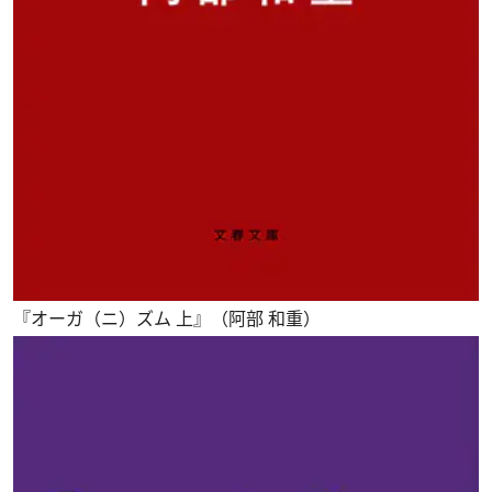
『オーガ（ニ）ズム 上』（阿部 和重）