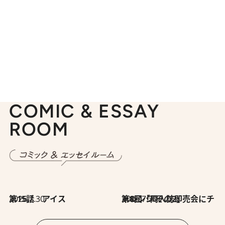
COMIC & ESSAY
ROOM
2026.7.30
第15話 アイス
2026.7.30
第8回「同人誌即売会にチャレンジ その2」