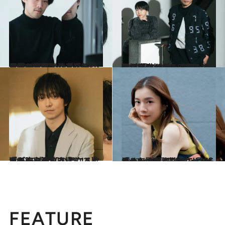
2023.1.31
世界が注目するブルース・リウが ショパンコンクールで優勝して感じた 周囲の変化と演奏を続ける2つの理由
カルチャー
2022.12.29
新垣結衣がゆるく踊ったのが良かった？ 恋ダンスとパプリカダンス産みの親が 語る“ヒットの理由”は意外にも…
カルチャー
2022.10.21
赤ちゃんが泣き止む!? という 三浦大知の聖なる歌声が胸に沁みる アニメ「ぼくらのよあけ」
カルチャー
2022.2.5
「miletの歌声は力があるから」歌手になることを決めたのは 親友の一言がきっかけだった
カルチャー
FEATURE