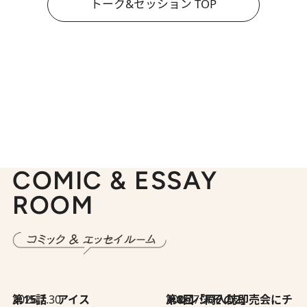
トーク&セッション TOP
COMIC & ESSAY
ROOM
2026.7.30
第15話 アイス
2026.7.30
第8回「同人誌即売会にチャレンジ その2」