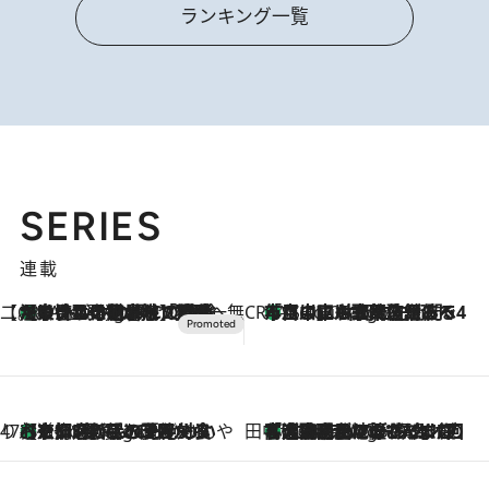
ランキング一覧
SERIES
連載
【CREA×星野リゾート】唯一無二。癒しと発見が待つ場所へ
【トンボの足水浴】ヒノキの香りに包まれて涼感マックス！約13℃の湧水かけ流しを避暑地「星野温泉 トンボの湯」で体験
1 Hour Ago
CREA'S CHOICE
「立川にも歌舞伎があるんだよ」 片岡仁左衛門・市川中車ら豪華座組みで4年目の立川立飛歌舞伎へ
3 Hours Ago
47都道府県の手みやげ ひんやりスイーツで夏を満喫
【京都府】この夏絶対食べたい 冷やしておいしいおやつ3選 ひと口目から心を掴む新緑のテリーヌ
3 Hours Ago
田中稲の勝手に再ブーム
「湘南乃風に憧れて」観客大盛上がりの“タオル回し”に、ラッパー顔負けの高速歌唱まで…さだまさし（74）のアグレッシブすぎる現在地
8 Hours Ago