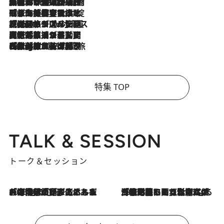
2026.8.6
「荷物が増えるほど旅ストレスは増す」美容ジャーナリストがたどり着いた最終結論。“化粧品を劇的に減らす”感動の凝縮美容とは
2026.8.6
「旅先には金髪ウィッグを持参」日本と同じメイクでは損してる!? 美容ジャーナリストが提案する“掟破りの旅美容”とは
2026.8.6
【厳選旅コスメ】「身軽さ＆UV対策重視！」ヘアアーティストshucoが選んだ夏旅ベストコスメを発表【Mサイズジップ】
2026.8.5
【厳選旅コスメ】国内をあちこち移動する河井菜摘が選んだ夏旅ベストコスメ発表！「リラックスアイテムはマスト」【Mサイズジップ】
2026.8.4
【厳選旅コスメ】「紫外線＆乾燥対策しながらメイク感も！」ヘア＆メイクGeorgeが選んだ夏旅ベストコスメを発表！【Mサイズジップ】
特集 TOP
TALK & SESSION
トーク＆セッション
2026.8.3
「今後値上げがあるとすれば…」「リスクがあるのは今年の冬」エネルギー専門家が語る、ホルムズ海峡封鎖が家庭にもたらす“ある心配”
2026.8.3
「住宅建てられない…」「サーチャージ料の高値が続いている」ホルムズ海峡封鎖による影響はいつまで続く？《エネルギー専門家に聞く“どうなる日本の暮らし”》