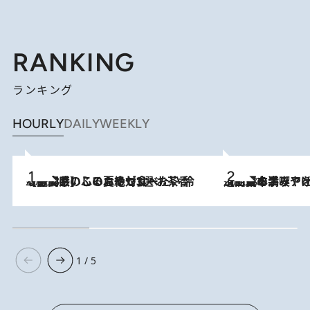
RANKING
ランキング
HOURLY
DAILY
WEEKLY
2026.8.5
【静岡県】この夏絶対食べたい 冷やしておいしいおやつ3選 お茶香る生食感のふるふるゼリー
2026.8.5
【西日本エリアを総まとめ】 47都道府県の手みやげ ひんやりスイーツで夏を満喫
1 / 5