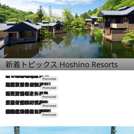
新着トピックス Hoshino Resorts
【トンボの足水浴】ヒノキの香りに包まれて涼感マックス！約13℃の湧水かけ流しを避暑地「星野温泉 トンボの湯」で体験
1 Hour Ago
2026.7.31
【ホテル帰省】という選択肢をOMOが提案。家族とほどよい距離を保つには「昼は実家、夜は気兼ねなくホテルで！」
2026.7.24
【夏限定ディナーコース】旬を迎える稚鮎や花ズッキーニなどをイタリア・トスカーナの郷土料理の手法で満喫！
2026.7.17
「土佐和ハーブかき氷」がOMO7高知に登場！生姜、山椒、大葉など目にも舌にも涼を呼ぶ郷土の味
2026.7.10
NEW OPEN！【界 草津】名湯の地に誕生。趣の異なる2種の温泉と上州ならではの会席・蕎麦割烹など美食を味わう究極の癒やし旅