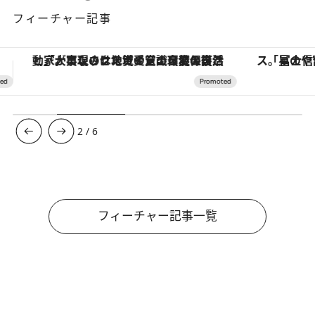
フィーチャー記事
「星のや富士」でデジタルデトックス。冨士信仰の歴史を辿り、心身を調える。
ヴァシュロン・コンスタンタン
3
/
6
フィーチャー記事一覧