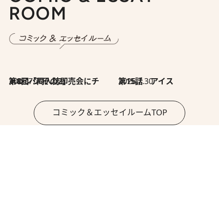
ROOM
2026.7.30
第8回「同人誌即売会にチャレンジ その2」
2026.7.30
第15話 アイス
コミック＆エッセイルームTOP