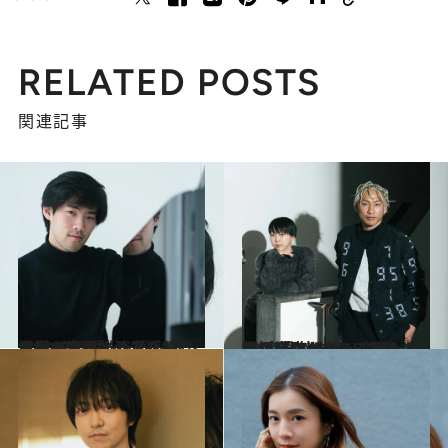
RELATED POSTS
関連記事
2023.1.31
世界が注目するブルース・リウが ショパンコンクールで優勝して感じた 周囲の変化と演奏を続ける2つの理由
カルチャー
2022.12.29
新垣結衣がゆるく踊ったのが良かった？ 恋ダンスとパプリカダンス産みの親が 語る“ヒットの理由”は意外にも…
カルチャー