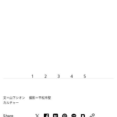
1
2
3
4
5
文＝山下シオン 撮影＝平松市聖
カルチャー
Share