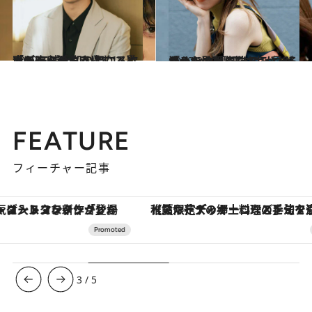
2022.10.21
赤ちゃんが泣き止む!? という 三浦大知の聖なる歌声が胸に沁みる アニメ「ぼくらのよあけ」
カルチャー
2022.2.5
「miletの歌声は力があるから」歌手になることを決めたのは 親友の一言がきっかけだった
カルチャー
FEATURE
フィーチャー記事
【夏限定ディナーコース】旬を迎える稚鮎や花ズッキーニなどをイタリア・トスカーナの郷土料理の手法で満喫！
3
/
5