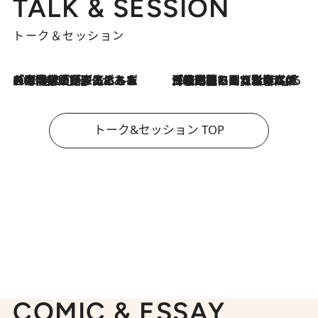
TALK & SESSION
トーク＆セッション
2026.8.3
「今後値上げがあるとすれば…」「リスクがあるのは今年の冬」エネルギー専門家が語る、ホルムズ海峡封鎖が家庭にもたらす“ある心配”
2026.8.3
「住宅建てられない…」「サーチャージ料の高値が続いている」ホルムズ海峡封鎖による影響はいつまで続く？《エネルギー専門家に聞く“どうなる日本の暮らし”》
トーク&セッション TOP
COMIC & ESSAY