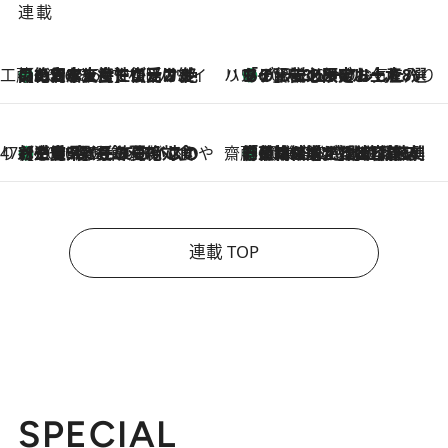
連載
工藤まやのおもてなしハワイ
【ハワイ土産】ローカルの絶大な支持で復活！ 絶品の幻クッキー《元ファンの日本人女性が受け継いだ名店》
2026.8.6
ハワイ賢者 リサのお気に入りリスト
あの伝説の限定トートも！ リニューアルした「ディーン＆デルーカ ハワイ」で必須のお土産8選
2026.8.6
47都道府県の手みやげ ひんやりスイーツで夏を満喫
【三重県】この夏絶対食べたい 冷やしておいしいおやつ3選 お餅×アイスの新感覚スイーツ
2026.8.6
齋藤 薫 美容脳ルネサンス
「荷物が増えるほど旅ストレスは増す」美容ジャーナリストがたどり着いた最終結論。“化粧品を劇的に減らす”感動の凝縮美容とは
2026.8.6
連載 TOP
SPECIAL