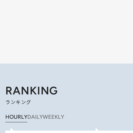
RANKING
ランキング
HOURLY
DAILY
WEEKLY