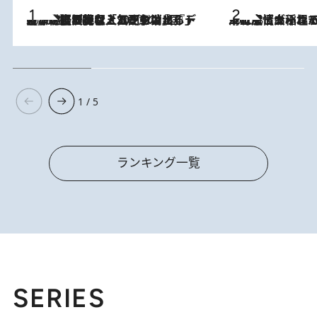
2026.8.5
【なぜ吉沢亮は「気配を消せる」のか？】興行収入208億の『国宝』を経て挑むミュージカル『ディア・エヴァン・ハンセン』。トップ俳優が舞台上でさらけ出した“孤独”とは
2026.8.5
下町風情あふれる台北屈指の人気エリア・大稲埕でセンスのいい台湾土産《ヴィン
1 / 5
ランキング一覧
SERIES