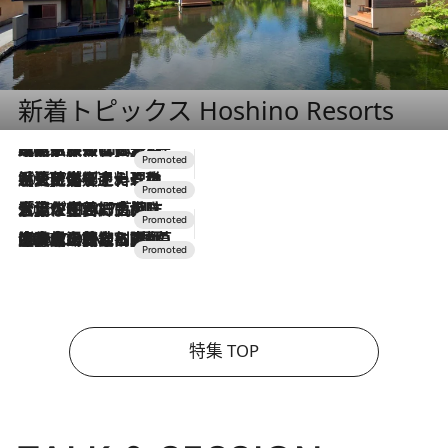
新着トピックス Hoshino Resorts
2026.7.31
【ホテル帰省】という選択肢をOMOが提案。家族とほどよい距離を保つには「昼は実家、夜は気兼ねなくホテルで！」
2026.7.24
【夏限定ディナーコース】旬を迎える稚鮎や花ズッキーニなどをイタリア・トスカーナの郷土料理の手法で満喫！
2026.7.17
「土佐和ハーブかき氷」がOMO7高知に登場！生姜、山椒、大葉など目にも舌にも涼を呼ぶ郷土の味
2026.7.10
NEW OPEN！【界 草津】名湯の地に誕生。趣の異なる2種の温泉と上州ならではの会席・蕎麦割烹など美食を味わう究極の癒やし旅
特集 TOP