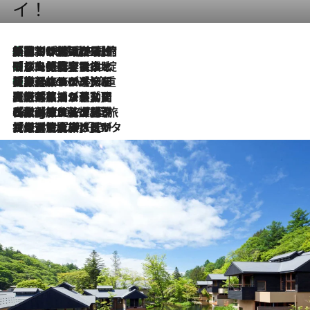
イ！
「荷物が増えるほど旅ストレスは増す」美容ジャーナリストがたどり着いた最終結論。“化粧品を劇的に減らす”感動の凝縮美容とは
2026.8.6
「旅先には金髪ウィッグを持参」日本と同じメイクでは損してる!? 美容ジャーナリストが提案する“掟破りの旅美容”とは
2026.8.6
【厳選旅コスメ】「身軽さ＆UV対策重視！」ヘアアーティストshucoが選んだ夏旅ベストコスメを発表【Mサイズジップ】
2026.8.6
2026.8.5
【厳選旅コスメ】国内をあちこち移動する河井菜摘が選んだ夏旅ベストコスメ発表！「リラックスアイテムはマスト」【Mサイズジップ】
2026.8.4
【厳選旅コスメ】「紫外線＆乾燥対策しながらメイク感も！」ヘア＆メイクGeorgeが選んだ夏旅ベストコスメを発表！【Mサイズジップ】
2026.8.3
【厳選旅コスメ】「保湿もタイパ重視！」“サウナ好き”タレント清水みさとが愛用する夏旅ベストコスメを発表！【Mサイズジップ】