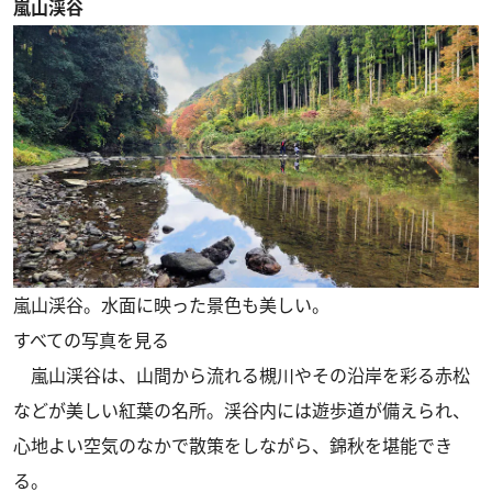
嵐山渓谷
嵐山渓谷。水面に映った景色も美しい。
すべての写真を見る
嵐山渓谷は、山間から流れる槻川やその沿岸を彩る赤松
などが美しい紅葉の名所。渓谷内には遊歩道が備えられ、
心地よい空気のなかで散策をしながら、錦秋を堪能でき
る。