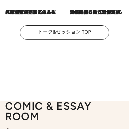
2026.8.3
「今後値上げがあるとすれば…」「リスクがあるのは今年の冬」エネルギー専門家が語る、ホルムズ海峡封鎖が家庭にもたらす“ある心配”
2026.8.3
「住宅建てられない…」「サーチャージ料の高値が続いている」ホルムズ海峡封鎖による影響はいつまで続く？《エネルギー専門家に聞く“どうなる日本の暮らし”》
トーク&セッション TOP
COMIC & ESSAY
ROOM