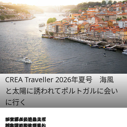
CREA Traveller 2026年夏号 海風
と太陽に誘われてポルトガルに会い
に行く
2026.8.8
リスボンの絶品スイーツ「パステル・デ・ナタ」とは？ポルトガル伝統の奥深い世界へ
2026.7.27
「私の祖国はポルトガル語です」国民的詩人フェルナンド・ペソアと、彼が愛した文学の街を歩く