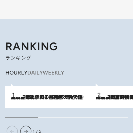
RANKING
ランキング
HOURLY
DAILY
WEEKLY
2026.8.3
《「文士の子ども被害者の会」発足！》阿川佐和子（72）が語る遠藤周作に北杜夫、劇作家・矢代静一の子どもたちの“文豪プライベート事件簿”
2026.8.8
「最後に見られてよかった」上野動物園の東園パンダ舎が解体前に特別公開。8月16日まで延長されたパネル展と共に辿る“半世紀”のパンダ飼育《解体工事の図面あり》
1 / 5