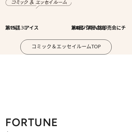
2026.7.30
第15話 アイス
2026.7.30
第8回「同人誌即売会にチャレンジ その2」
コミック＆エッセイルームTOP
FORTUNE