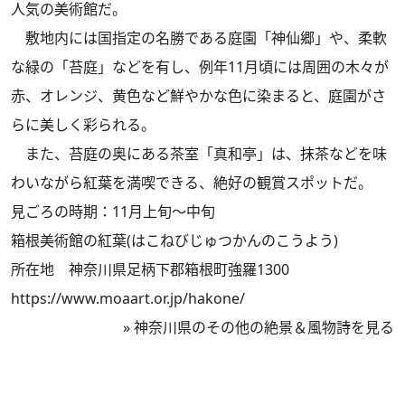
人気の美術館だ。
敷地内には国指定の名勝である庭園「神仙郷」や、柔軟
な緑の「苔庭」などを有し、例年11月頃には周囲の木々が
赤、オレンジ、黄色など鮮やかな色に染まると、庭園がさ
らに美しく彩られる。
また、苔庭の奥にある茶室「真和亭」は、抹茶などを味
わいながら紅葉を満喫できる、絶好の観賞スポットだ。
見ごろの時期：11月上旬～中旬
箱根美術館の紅葉(はこねびじゅつかんのこうよう)
所在地 神奈川県足柄下郡箱根町強羅1300
https://www.moaart.or.jp/hakone/
»
神奈川県のその他の絶景＆風物詩を見る