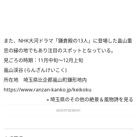
また、NHK大河ドラマ「鎌倉殿の13人」に登場した畠山重
忠の縁の地でもあり注目のスポットとなっている。
見ごろの時期：11月中旬～12月上旬
嵐山渓谷 (らんざんけいこく)
所在地 埼玉県比企郡嵐山町鎌形地内
https://www.ranzan-kanko.jp/keikoku
»
埼玉県のその他の絶景＆風物詩を見る
ADVERTISEMENT