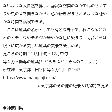
ないような大自然を擁し、静寂な空間のなかで鳥のさえず
りや虫の音を聞きながら、心が研ぎ澄まされるような穏や
かな時間を満喫できる。
ここは紅葉の名所としても有名な場所で、秋になると並
木のイチョウやモミジが鮮やかな色に染まり、高台からは
眼下に広がる美しい紅葉の美景を楽しめる。
見ごろの時期：11月下旬～12月中旬
等々力不動尊の紅葉(とどろきふどうそんのこうよう)
所在地 東京都世田谷区等々力1丁目22ｰ47
https://www.manganji.or.jp/
»
東京都のその他の絶景＆風物詩を見る
◆神奈川県