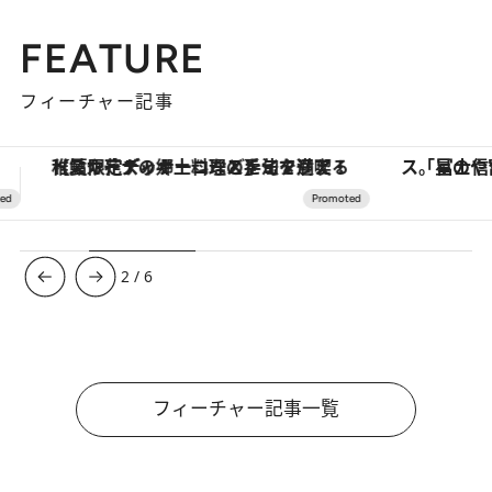
FEATURE
フィーチャー記事
「星のや富士」でデジタルデトックス。冨士信仰の歴史を辿り、心身を調える。
ヴァシュロン・コンスタンタン
3
/
6
フィーチャー記事一覧