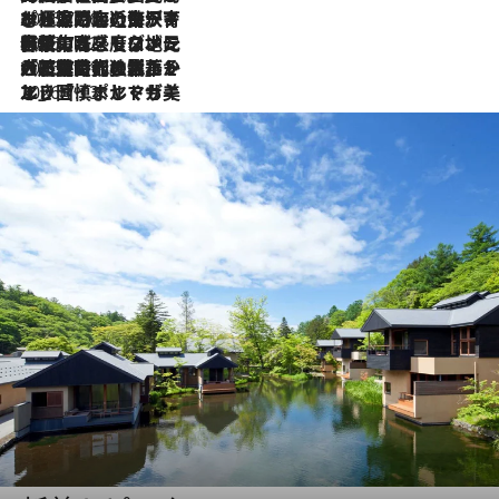
2026.7.26
ポルトガル近海が育む極上の海の幸。キリリと冷えた白ワインと愉しむ、シーフード専門店の贅沢
2026.7.22
伝統の味をモダンに昇華。高感度な地元客が集う、リスボンの最旬ガストロノミー
2026.7.21
大航海時代の栄華から、震災、独裁、そして革命へ。ポルトガル・首都リスボンの石畳に刻まれた「歴史の光と影」
2026.7.13
エッセイ・ヤマザキマリ「慎ましくも美しき国 ポルトガル」