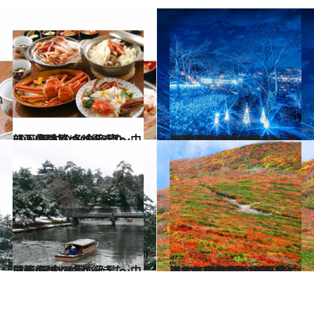
2023.1.7
【画像】いつか行きたい！ 日本の冬の絶景 ～中部・北陸篇～(全53点)
旅＆お出かけ
2022.12.24
【画像】いつか行きたい！ 日本の冬の絶景 ～北海道・東北篇～(全41点)
旅＆お出かけ
2023.1.8
【画像】いつか行きたい！ 日本の冬の絶景 ～中国篇～(全29点)
旅＆お出かけ
2022.10.6
【2022年紅葉】北海道・東北エリア 「10月が見ごろ」紅葉の名所19選 紅に染まる幻想的な景色に会いに！
旅＆お出かけ