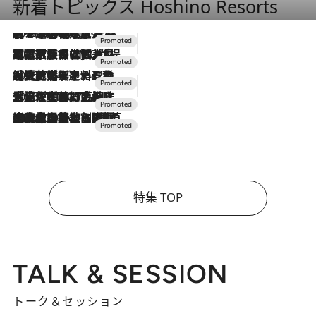
新着トピックス Hoshino Resorts
2026.8.7
【トンボの足水浴】ヒノキの香りに包まれて涼感マックス！約13℃の湧水かけ流しを避暑地「星野温泉 トンボの湯」で体験
2026.7.31
【ホテル帰省】という選択肢をOMOが提案。家族とほどよい距離を保つには「昼は実家、夜は気兼ねなくホテルで！」
2026.7.24
【夏限定ディナーコース】旬を迎える稚鮎や花ズッキーニなどをイタリア・トスカーナの郷土料理の手法で満喫！
2026.7.17
「土佐和ハーブかき氷」がOMO7高知に登場！生姜、山椒、大葉など目にも舌にも涼を呼ぶ郷土の味
2026.7.10
NEW OPEN！【界 草津】名湯の地に誕生。趣の異なる2種の温泉と上州ならではの会席・蕎麦割烹など美食を味わう究極の癒やし旅
特集 TOP
TALK & SESSION
トーク＆セッション