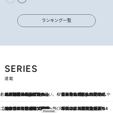
ランキング一覧
SERIES
連載
そおだよおこの関西おいしい、おやつ紀行
［大阪府箕面市］一皿一皿目の前で仕上げられる、料理を巧みに組み込んだアシェットデセールコース「ミチル アシェット デセール（Michiru assiette dessert）」
4 Hours Ago
47都道府県の手みやげ ひんやりスイーツで夏を満喫
【和歌山県】この夏絶対食べたい 冷やしておいしいおやつ3選 みかんがごろっと丸ごと入ったジュレ
4 Hours Ago
【CREA×星野リゾート】唯一無二。癒しと発見が待つ場所へ
2026.8.7
【トンボの足水浴】ヒノキの香りに包まれて涼感マックス！約13℃の湧水かけ流しを避暑地「星野温泉 トンボの湯」で体験
CREA'S CHOICE
2026.8.7
「立川にも歌舞伎があるんだよ」 片岡仁左衛門・市川中車ら豪華座組みで4年目の立川立飛歌舞伎へ