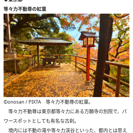
等々力不動尊の紅葉
©️onosan / PIXTA 等々力不動尊の紅葉。
等々力不動尊は東京都等々力にある万願寺の別院で、パ
ワースポットとしても有名な古刹。
境内には不動の滝や等々力渓谷といった、都内とは思え