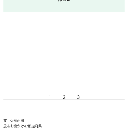
1
2
3
文＝佐藤由樹
旅＆お出かけ
47都道府県