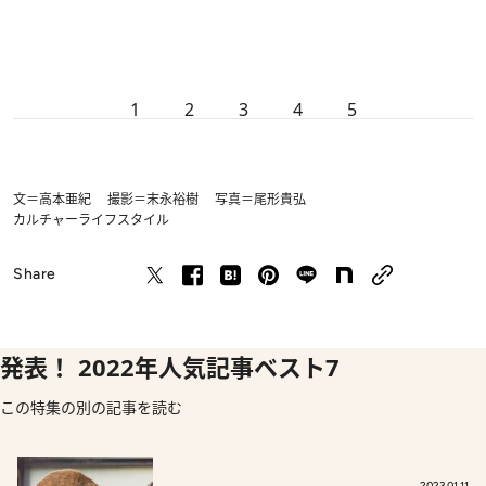
1
2
3
4
5
文＝高本亜紀 撮影＝末永裕樹 写真＝尾形貴弘
カルチャー
ライフスタイル
Share
発表！ 2022年人気記事ベスト7
この特集の別の記事を読む
2023.01.11