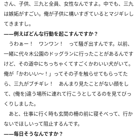
さん、子供、三九と全員、女性なんですよ。中でも、三九
は嫉妬がすごい。俺が子供に構いすぎているとマジギレし
てきますし。
――例えばどんな行動を起こすんですか？
うわぁー！ ワンワン！ って騒ぎ出すんです。以前、
一緒に代々木公園のドッグランに行ったことがあるんです
けど、その道中にちっちゃくてすごくかわいい犬がいて。
俺が「かわいい～！」ってその子を触らせてもらってた
ら、三九がブチギレ！ あんまり見たことがない顔をし
て、(俺を)違う場所に連れて行こうとしてるのを見てびっ
くりしました。
あと、仕事に行く時も玄関の柵の前に寝そべって、行か
ないでほしいって阻止するんです。
――毎日そうなんですか？