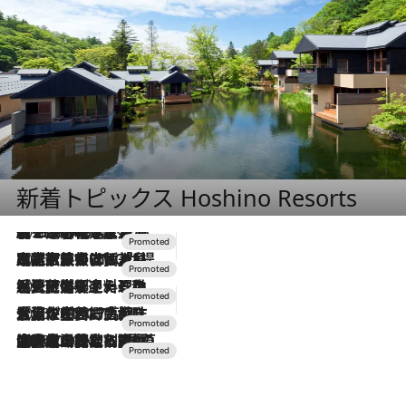
新着トピックス Hoshino Resorts
2026.8.7
【トンボの足水浴】ヒノキの香りに包まれて涼感マックス！約13℃の湧水かけ流しを避暑地「星野温泉 トンボの湯」で体験
2026.7.31
【ホテル帰省】という選択肢をOMOが提案。家族とほどよい距離を保つには「昼は実家、夜は気兼ねなくホテルで！」
2026.7.24
【夏限定ディナーコース】旬を迎える稚鮎や花ズッキーニなどをイタリア・トスカーナの郷土料理の手法で満喫！
2026.7.17
「土佐和ハーブかき氷」がOMO7高知に登場！生姜、山椒、大葉など目にも舌にも涼を呼ぶ郷土の味
2026.7.10
NEW OPEN！【界 草津】名湯の地に誕生。趣の異なる2種の温泉と上州ならではの会席・蕎麦割烹など美食を味わう究極の癒やし旅