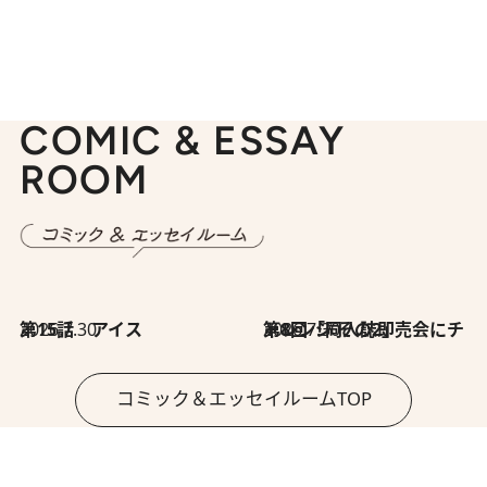
COMIC & ESSAY
ROOM
2026.7.30
第15話 アイス
2026.7.30
第8回「同人誌即売会にチャレンジ その2」
コミック＆エッセイルームTOP