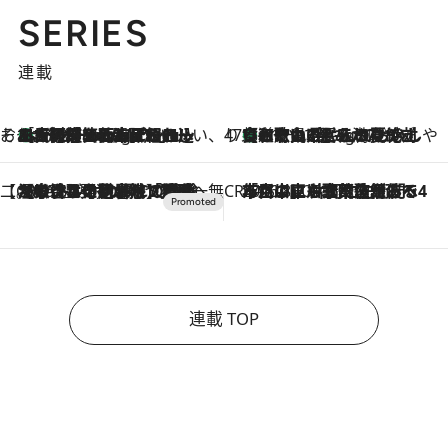
SERIES
連載
そおだよおこの関西おいしい、おやつ紀行
［大阪府箕面市］一皿一皿目の前で仕上げられる、料理を巧みに組み込んだアシェットデセールコース「ミチル アシェット デセール（Michiru assiette dessert）」
11 Hours Ago
47都道府県の手みやげ ひんやりスイーツで夏を満喫
【和歌山県】この夏絶対食べたい 冷やしておいしいおやつ3選 みかんがごろっと丸ごと入ったジュレ
11 Hours Ago
【CREA×星野リゾート】唯一無二。癒しと発見が待つ場所へ
2026.8.7
【トンボの足水浴】ヒノキの香りに包まれて涼感マックス！約13℃の湧水かけ流しを避暑地「星野温泉 トンボの湯」で体験
CREA'S CHOICE
2026.8.7
「立川にも歌舞伎があるんだよ」 片岡仁左衛門・市川中車ら豪華座組みで4年目の立川立飛歌舞伎へ
連載 TOP