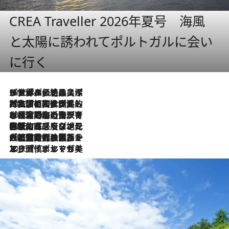
CREA Traveller 2026年夏号 海風
と太陽に誘われてポルトガルに会い
に行く
2026.8.8
リスボンの絶品スイーツ「パステル・デ・ナタ」とは？ポルトガル伝統の奥深い世界へ
2026.7.27
「私の祖国はポルトガル語です」国民的詩人フェルナンド・ペソアと、彼が愛した文学の街を歩く
2026.7.26
ポルトガル近海が育む極上の海の幸。キリリと冷えた白ワインと愉しむ、シーフード専門店の贅沢
2026.7.22
伝統の味をモダンに昇華。高感度な地元客が集う、リスボンの最旬ガストロノミー
2026.7.21
大航海時代の栄華から、震災、独裁、そして革命へ。ポルトガル・首都リスボンの石畳に刻まれた「歴史の光と影」
2026.7.13
エッセイ・ヤマザキマリ「慎ましくも美しき国 ポルトガル」