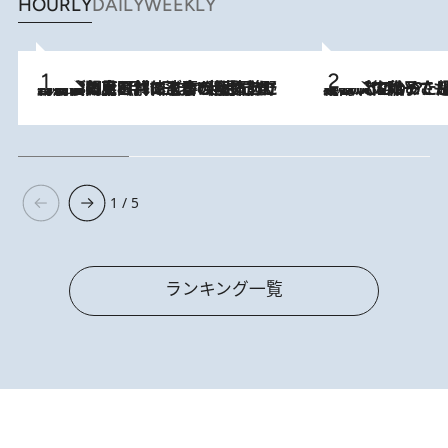
HOURLY
DAILY
WEEKLY
2026.8.8
「最後に見られてよかった」上野動物園の東園パンダ舎が解体前に特別公開。8月16日まで延長されたパネル展と共に辿る“半世紀”のパンダ飼育《解体工事の図面あり》
2026.8.5
【阿川佐和子さんの年とる力】なぜ70代で始めた趣味は“こんなに楽しい”のか？ ピアノ、俳句…スランプに陥っても続けられる“ある秘訣”とは
1 / 5
ランキング一覧