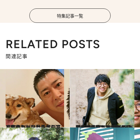
特集記事一覧
RELATED POSTS
関連記事
2022.5.27
【画像】パンサー尾形さん宅のかわいい愛犬の写真をもう一度見る！
カルチャー
2022.2.22
「病院で猫だと判明した」から始まる ミキ亜生と貰い手なき猫たちの5年間 “五猫五色”な最新の日常を覗き見！
カルチャー