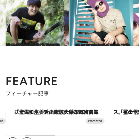
2021.11.26
実家を出ても愛犬と連れ添って生きる ジャルジャル・福徳が愛してやまない ラブとラフ、2匹の相棒
カルチャー
2021.8.20
オバちゃんの『飼いや！』で始まった 天竺鼠川原と“大久保”の共同生活17年
カルチャー
FEATURE
フィーチャー記事
「星のや富士」でデジタルデトックス。冨士信仰の歴史を辿り、心身を調える。
【夏限定ディナーコース】旬を迎