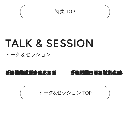
特集 TOP
TALK & SESSION
トーク＆セッション
2026.8.3
「今後値上げがあるとすれば…」「リスクがあるのは今年の冬」エネルギー専門家が語る、ホルムズ海峡封鎖が家庭にもたらす“ある心配”
2026.8.3
「住宅建てられない…」「サーチャージ料の高値が続いている」ホルムズ海峡封鎖による影響はいつまで続く？《エネルギー専門家に聞く“どうなる日本の暮らし”》
トーク&セッション TOP