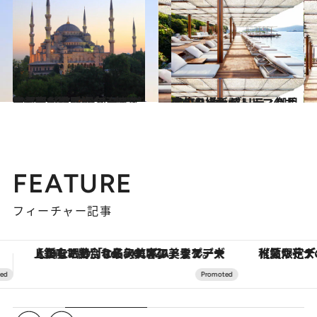
2022.10.29
東と西が混ざり合う魅惑の都市 イスタンブールに吹く新しい風 最旬クリエイターを巡る旅へ
旅＆お出かけ
2021.1.24
今旬の場所がトルコのボドルム セレブリティ御用達のリゾート
旅＆お出かけ
FEATURE
フィーチャー記事
【夏限定ディナーコース】旬を迎える稚鮎や花ズッキーニなどをイタリア・トスカーナの郷土料理の手法で満喫！