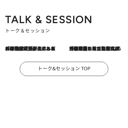
TALK & SESSION
トーク＆セッション
2026.8.3
「今後値上げがあるとすれば…」「リスクがあるのは今年の冬」エネルギー専門家が語る、ホルムズ海峡封鎖が家庭にもたらす“ある心配”
2026.8.3
「住宅建てられない…」「サーチャージ料の高値が続いている」ホルムズ海峡封鎖による影響はいつまで続く？《エネルギー専門家に聞く“どうなる日本の暮らし”》
トーク&セッション TOP