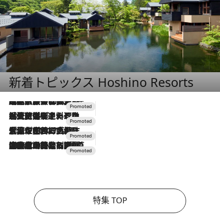
新着トピックス Hoshino Resorts
2026.7.31
【ホテル帰省】という選択肢をOMOが提案。家族とほどよい距離を保つには「昼は実家、夜は気兼ねなくホテルで！」
2026.7.24
【夏限定ディナーコース】旬を迎える稚鮎や花ズッキーニなどをイタリア・トスカーナの郷土料理の手法で満喫！
2026.7.17
「土佐和ハーブかき氷」がOMO7高知に登場！生姜、山椒、大葉など目にも舌にも涼を呼ぶ郷土の味
2026.7.10
NEW OPEN！【界 草津】名湯の地に誕生。趣の異なる2種の温泉と上州ならではの会席・蕎麦割烹など美食を味わう究極の癒やし旅
特集 TOP