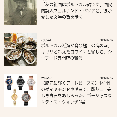
「私の祖国はポルトガル語です」国民
的詩人フェルナンド・ペソアと、彼が
愛した文学の街を歩く
vol.641
2026.07.26
ポルトガル近海が育む極上の海の幸。
キリリと冷えた白ワインと愉しむ、シ
ーフード専門店の贅沢
vol.640
2026.07.25
〈腕元に輝くアートピースを〉141個
のダイヤモンドやギヨシェ彫り... 美
しき貴石をあしらった、ゴージャスな
レディス・ウォッチ5選