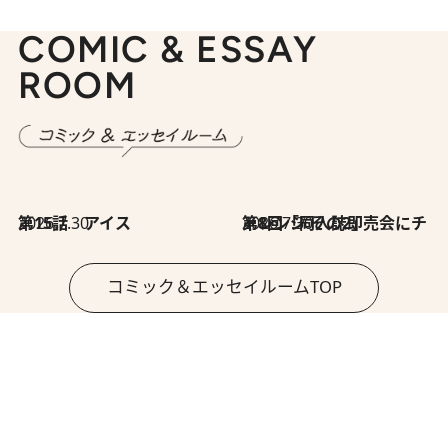
COMIC & ESSAY
ROOM
2026.7.30
第15話 アイス
2026.7.30
第8回「同人誌即売会にチャレンジ その2」
コミック＆エッセイルームTOP