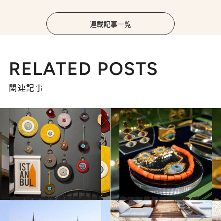
連載記事一覧
RELATED POSTS
関連記事
2022.11.12
【イスタンブール最旬スポット】 今、注目のクリエイターが集う カラキョイ地区ボアズケセン通りへ
旅＆お出かけ
2022.10.29
歴史と革新が交錯する国・トルコ イスタンブールの銀座ニシャンタシュ 今注目の最新観光スポット3選
旅＆お出かけ