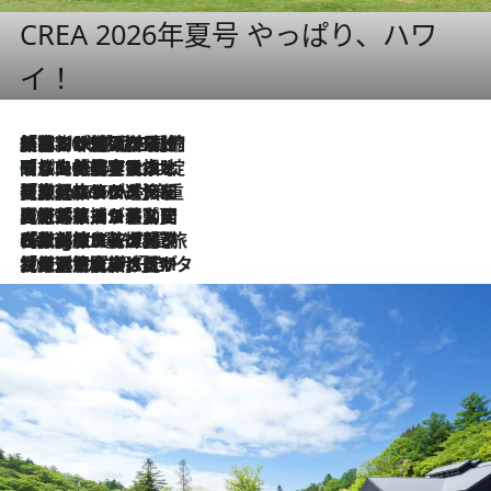
CREA 2026年夏号 やっぱり、ハワ
イ！
「荷物が増えるほど旅ストレスは増す」美容ジャーナリストがたどり着いた最終結論。“化粧品を劇的に減らす”感動の凝縮美容とは
2026.8.6
「旅先には金髪ウィッグを持参」日本と同じメイクでは損してる!? 美容ジャーナリストが提案する“掟破りの旅美容”とは
2026.8.6
【厳選旅コスメ】「身軽さ＆UV対策重視！」ヘアアーティストshucoが選んだ夏旅ベストコスメを発表【Mサイズジップ】
2026.8.6
2026.8.5
【厳選旅コスメ】国内をあちこち移動する河井菜摘が選んだ夏旅ベストコスメ発表！「リラックスアイテムはマスト」【Mサイズジップ】
2026.8.4
【厳選旅コスメ】「紫外線＆乾燥対策しながらメイク感も！」ヘア＆メイクGeorgeが選んだ夏旅ベストコスメを発表！【Mサイズジップ】
2026.8.3
【厳選旅コスメ】「保湿もタイパ重視！」“サウナ好き”タレント清水みさとが愛用する夏旅ベストコスメを発表！【Mサイズジップ】