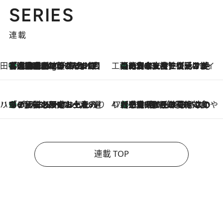
SERIES
連載
田中稲の勝手に再ブーム
「湘南乃風に憧れて」観客大盛上がりの“タオル回し”に、ラッパー顔負けの高速歌唱まで…さだまさし（74）のアグレッシブすぎる現在地
1 Hour Ago
工藤まやのおもてなしハワイ
【ハワイ土産】ローカルの絶大な支持で復活！ 絶品の幻クッキー《元ファンの日本人女性が受け継いだ名店》
2026.8.6
ハワイ賢者 リサのお気に入りリスト
あの伝説の限定トートも！ リニューアルした「ディーン＆デルーカ ハワイ」で必須のお土産8選
2026.8.6
47都道府県の手みやげ ひんやりスイーツで夏を満喫
【三重県】この夏絶対食べたい 冷やしておいしいおやつ3選 お餅×アイスの新感覚スイーツ
2026.8.6
連載 TOP