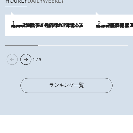
HOURLY
DAILY
WEEKLY
2026.8.5
【阿川佐和子さんの年とる力】なぜ70代で始めた趣味は“こんなに楽しい”のか？ ピアノ、俳句…スランプに陥っても続けられる“ある秘訣”とは
2026.8.5
【なぜ吉沢亮は「気配を消せる」のか？】興行収入208億の『国宝』を経て挑むミュージカル『ディア・エヴァン・ハンセン』。トップ俳優が舞台上でさらけ出した“孤独”とは
1 / 5
ランキング一覧