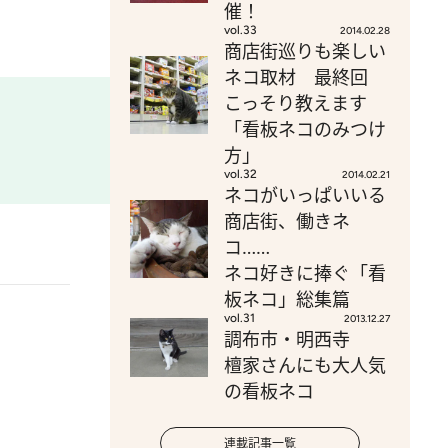
催！
vol.33
2014.02.28
商店街巡りも楽しい
ネコ取材 最終回
こっそり教えます
「看板ネコのみつけ
方」
vol.32
2014.02.21
ネコがいっぱいいる
商店街、働きネ
コ……
ネコ好きに捧ぐ「看
板ネコ」総集篇
vol.31
2013.12.27
調布市・明西寺
檀家さんにも大人気
の看板ネコ
連載記事一覧