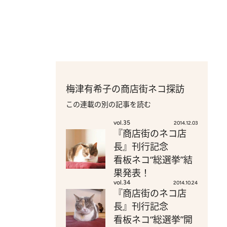
梅津有希子の商店街ネコ探訪
この連載の別の記事を読む
vol.35
2014.12.03
『商店街のネコ店
長』刊行記念
看板ネコ“総選挙”結
果発表！
vol.34
2014.10.24
『商店街のネコ店
長』刊行記念
看板ネコ“総選挙”開