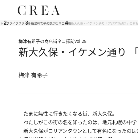
トップ
ライフスタイル
梅津有希子の商店街ネコ探訪
新大久保・イケメン通り「アジア食品店」の看
梅津有希子の商店街ネコ探訪
vol.28
新大久保・イケメン通り 
梅津 有希子
たまに無性に行きたくなる街、新大久保。
わたしがこの街の名を知ったのは、地元札幌の中学
新大久保がコリアンタウンとして有名になったのは9