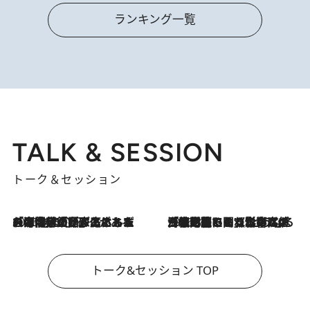
ランキング一覧
TALK & SESSION
トーク＆セッション
2026.8.3
「今後値上げがあるとすれば…」「リスクがあるのは今年の冬」エネルギー専門家が語る、ホルムズ海峡封鎖が家庭にもたらす“ある心配”
2026.8.3
「住宅建てられない…」「サーチャージ料の高値が続いている」ホルムズ海峡封鎖による影響はいつまで続く？《エネルギー専門家に聞く“どうなる日本の暮らし”》
トーク&セッション TOP