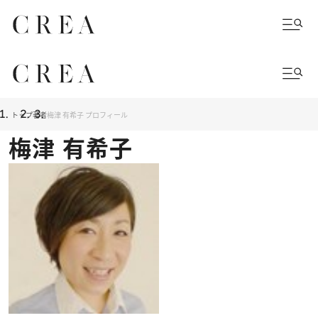
トップ
著者
梅津 有希子 プロフィール
梅津 有希子