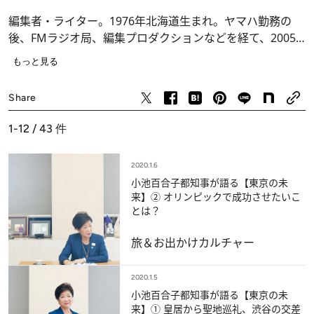
編集者・ライター。1976年北海道生まれ。ヤマハ勤務の
後、FMラジオ局、編集プロダクションなどを経て、2005
年に独立。女性誌や単行本、webを中心に、ペット、料
もっと見る
理、美容など幅広いジャンルで活動中。『CREA CAT』
『CREA Dog』を毎号担当するほか、別冊マーガレットの
Share
『青空エール』(集英社／河原和音)の監修も務める。著書
に『吾輩は看板猫である』『吾輩は看板猫である 東京下
1-12 / 43
件
町篇』(文藝春秋)、『We are ブサかわねこ』(角川書店)、
『終電ごはん』(幻冬舎)がある。
2020.1.6
公式サイト：
umetsuyukiko.com
Twitter：@
y_umetsu
小池百合子都知事が語る【東京の未
来】② オリンピックで成功させたいこ
とは？
旅＆お出かけ
カルチャー
2020.1.5
小池百合子都知事が語る【東京の未
来】① 皇居から聖地巡礼、渋谷の交差