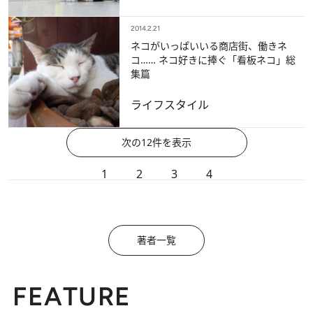
2014.2.21
ネコがいっぱいいる商店街、働きネ
コ…… ネコ好きに捧ぐ「看板ネコ」総
集篇
ライフスタイル
次の12件を表示
1
2
3
4
著者一覧
FEATURE