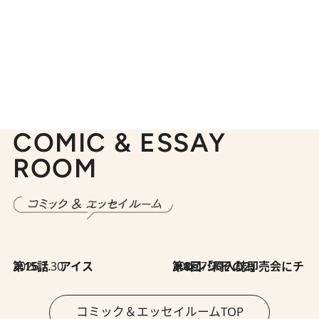
COMIC & ESSAY
ROOM
2026.7.30
第15話 アイス
2026.7.30
第8回「同人誌即売会にチャレンジ その2」
コミック＆エッセイルームTOP