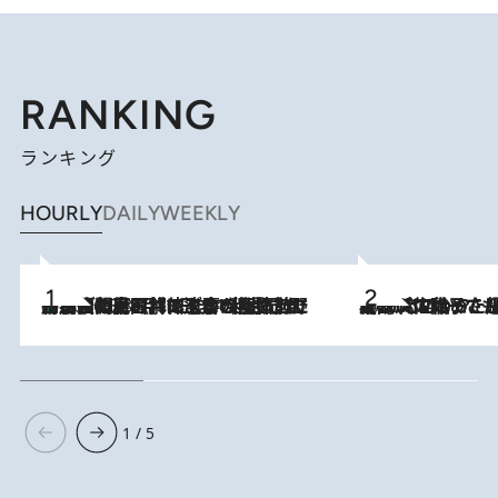
RANKING
ランキング
HOURLY
DAILY
WEEKLY
「最後に見られてよかった」上野動物園の東園パンダ舎が解体前に特別公開。8月16日まで延長されたパネル展と共に辿る“半世紀”のパンダ飼育《解体工事の図面あり》
2026.8.8
2026.8.5
【阿川佐和子さんの年とる力】なぜ70代で始めた趣味は“こんなに楽しい”のか？ ピアノ、俳句…スランプに陥っても続けられる“ある秘訣”とは
1 / 5