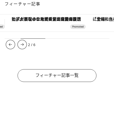
フィーチャー記事
「土佐和ハーブかき氷」がOMO7高知に登場！生姜、山椒、大葉など目にも舌にも涼を呼ぶ郷土の味
3
/
6
フィーチャー記事一覧