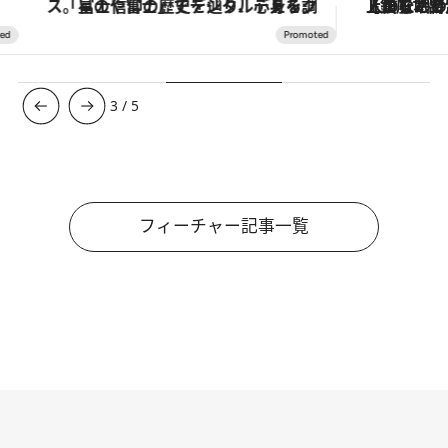
「星のや富士」でデジタルデトックス。冨士信仰の歴史を辿り、心身を調える。
【銀座で出合う最旬美容】美髪ケアや上質な眠
3
/
5
フィーチャー記事一覧