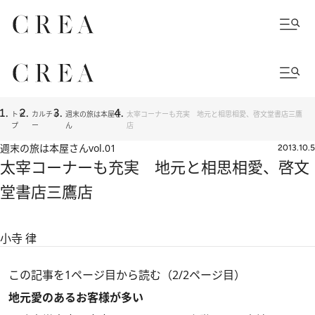
トッ
カルチャ
週末の旅は本屋さ
太宰コーナーも充実 地元と相思相愛、啓文堂書店三鷹
プ
ー
ん
店
週末の旅は本屋さん
vol.01
2013.10.5
太宰コーナーも充実 地元と相思相愛、啓文
堂書店三鷹店
小寺 律
この記事を1ページ目から読む（2/2ページ目）
地元愛のあるお客様が多い