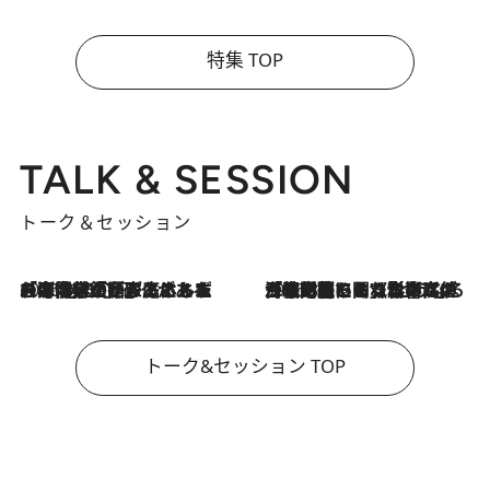
特集 TOP
TALK & SESSION
トーク＆セッション
2026.8.3
「今後値上げがあるとすれば…」「リスクがあるのは今年の冬」エネルギー専門家が語る、ホルムズ海峡封鎖が家庭にもたらす“ある心配”
2026.8.3
「住宅建てられない…」「サーチャージ料の高値が続いている」ホルムズ海峡封鎖による影響はいつまで続く？《エネルギー専門家に聞く“どうなる日本の暮らし”》
トーク&セッション TOP