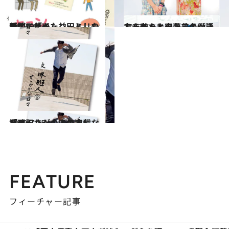
2013.9.15
男性に「キュン」とした瞬間を集めた益田ミリの新エッセイ
カルチャー
2013.7.8
ちきりんと安藤美冬が語る 私たちの未来の働き方を考えよう
カルチャー
2013.7.25
堺雅人さんの人気連載「月記」が一冊の本になりました
カルチャー
FEATURE
フィーチャー記事