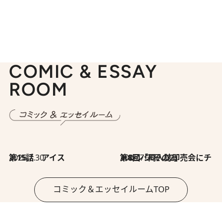
COMIC & ESSAY
ROOM
2026.7.30
第15話 アイス
2026.7.30
第8回「同人誌即売会にチャレンジ その2」
コミック＆エッセイルームTOP