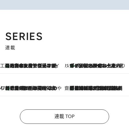
SERIES
連載
工藤まやのおもてなしハワイ
【ハワイ土産】ローカルの絶大な支持で復活！ 絶品の幻クッキー《元ファンの日本人女性が受け継いだ名店》
2026.8.6
ハワイ賢者 リサのお気に入りリスト
あの伝説の限定トートも！ リニューアルした「ディーン＆デルーカ ハワイ」で必須のお土産8選
2026.8.6
47都道府県の手みやげ ひんやりスイーツで夏を満喫
【三重県】この夏絶対食べたい 冷やしておいしいおやつ3選 お餅×アイスの新感覚スイーツ
2026.8.6
齋藤 薫 美容脳ルネサンス
「荷物が増えるほど旅ストレスは増す」美容ジャーナリストがたどり着いた最終結論。“化粧品を劇的に減らす”感動の凝縮美容とは
2026.8.6
連載 TOP