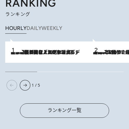
RANKING
ランキング
HOURLY
DAILY
WEEKLY
2026.8.5
【なぜ吉沢亮は「気配を消せる」のか？】興行収入208億の『国宝』を経て挑むミュージカル『ディア・エヴァン・ハンセン』。トップ俳優が舞台上でさらけ出した“孤独”とは
2026.8.5
【阿川佐和子さんの年とる力】なぜ70代で始めた趣味は“こんなに楽しい”のか？ ピアノ、俳句…スランプに陥っても続けられる“ある秘訣”とは
1 / 5
ランキング一覧