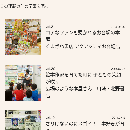
この連載の別の記事を読む
vol.21
2014.08.09
コアなファンも惹かれるお台場の本
屋
くまざわ書店 アクアシティお台場店
vol.20
2014.07.26
絵本作家を育てた町に 子どもの笑顔
が咲く
広場のような本屋さん 川崎・北野書
店
vol.19
2014.07.12
さりげないのにスゴイ！ 本好きが育