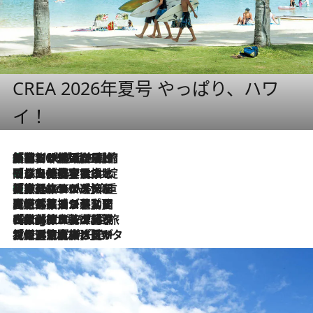
CREA 2026年夏号 やっぱり、ハワ
イ！
「荷物が増えるほど旅ストレスは増す」美容ジャーナリストがたどり着いた最終結論。“化粧品を劇的に減らす”感動の凝縮美容とは
2026.8.6
「旅先には金髪ウィッグを持参」日本と同じメイクでは損してる!? 美容ジャーナリストが提案する“掟破りの旅美容”とは
2026.8.6
【厳選旅コスメ】「身軽さ＆UV対策重視！」ヘアアーティストshucoが選んだ夏旅ベストコスメを発表【Mサイズジップ】
2026.8.6
2026.8.5
【厳選旅コスメ】国内をあちこち移動する河井菜摘が選んだ夏旅ベストコスメ発表！「リラックスアイテムはマスト」【Mサイズジップ】
2026.8.4
【厳選旅コスメ】「紫外線＆乾燥対策しながらメイク感も！」ヘア＆メイクGeorgeが選んだ夏旅ベストコスメを発表！【Mサイズジップ】
2026.8.3
【厳選旅コスメ】「保湿もタイパ重視！」“サウナ好き”タレント清水みさとが愛用する夏旅ベストコスメを発表！【Mサイズジップ】