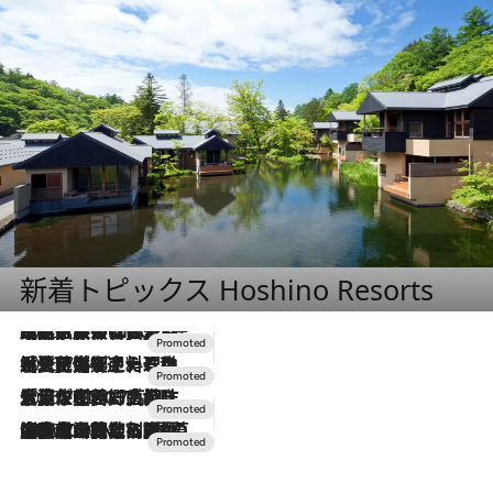
新着トピックス Hoshino Resorts
2026.7.31
【ホテル帰省】という選択肢をOMOが提案。家族とほどよい距離を保つには「昼は実家、夜は気兼ねなくホテルで！」
2026.7.24
【夏限定ディナーコース】旬を迎える稚鮎や花ズッキーニなどをイタリア・トスカーナの郷土料理の手法で満喫！
2026.7.17
「土佐和ハーブかき氷」がOMO7高知に登場！生姜、山椒、大葉など目にも舌にも涼を呼ぶ郷土の味
2026.7.10
NEW OPEN！【界 草津】名湯の地に誕生。趣の異なる2種の温泉と上州ならではの会席・蕎麦割烹など美食を味わう究極の癒やし旅