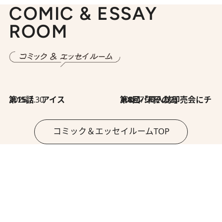
COMIC & ESSAY
ROOM
2026.7.30
第15話 アイス
2026.7.30
第8回「同人誌即売会にチャレンジ その2」
コミック＆エッセイルームTOP