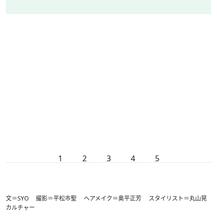
1
2
3
4
5
文＝SYO 撮影＝平松市聖 ヘアメイク＝奥平正芳 スタイリスト＝丸山晃
カルチャー