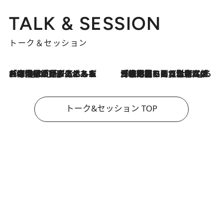
TALK & SESSION
トーク＆セッション
2026.8.3
「今後値上げがあるとすれば…」「リスクがあるのは今年の冬」エネルギー専門家が語る、ホルムズ海峡封鎖が家庭にもたらす“ある心配”
2026.8.3
「住宅建てられない…」「サーチャージ料の高値が続いている」ホルムズ海峡封鎖による影響はいつまで続く？《エネルギー専門家に聞く“どうなる日本の暮らし”》
トーク&セッション TOP