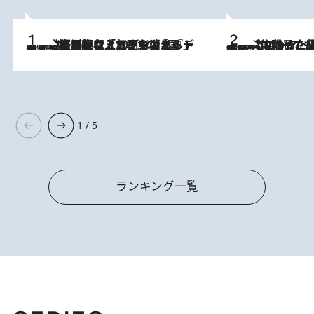
2026.8.5
【なぜ吉沢亮は「気配を消せる」のか？】興行収入208億の『国宝』を経て挑むミュージカル『ディア・エヴァン・ハンセン』。トップ俳優が舞台上でさらけ出した“孤独”とは
2026.8.5
【阿川佐和子さんの年とる力】なぜ70代で始めた趣味は“こんなに楽しい”のか？ ピアノ、俳句…スランプに陥っても続けられる“ある秘訣”とは
1 / 5
ランキング一覧