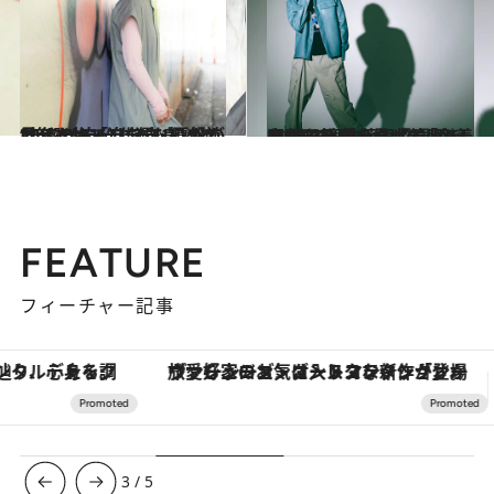
2022.4.8
“普段は自分じゃない名前で、人物で” 俳優・夏帆が20年のキャリアで 初めて見せた、「自分自身」とは。
カルチャー
2022.4.9
スタイルブック『着服史』を発売 菅田将暉が“着服”する理由とは？ 「色んな菅田将暉を見せていきたい」
カルチャー
FEATURE
フィーチャー記事
ヴァシュロン・コンスタンタン「オーヴァーシーズ・オートマティック」。旅愛好家のお気に入りコレクションから、ジェンダーレスな新作が登場
【銀座で出合う最旬美容】美髪ケアや上質な眠
3
/
5