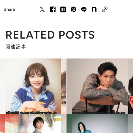
Share
RELATED POSTS
関連記事
2021.4.7
「頑張りすぎることをやめました」 広瀬すず流“キレイの秘訣”とは？
カルチャー
2022.4.18
松下洸平インタビュー全文公開 「自分がどこまでいけるのか 試してみたい気持ちはある」
カルチャー