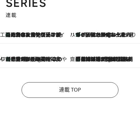
SERIES
連載
工藤まやのおもてなしハワイ
【ハワイ土産】ローカルの絶大な支持で復活！ 絶品の幻クッキー《元ファンの日本人女性が受け継いだ名店》
10 Hours Ago
ハワイ賢者 リサのお気に入りリスト
あの伝説の限定トートも！ リニューアルした「ディーン＆デルーカ ハワイ」で必須のお土産8選
10 Hours Ago
47都道府県の手みやげ ひんやりスイーツで夏を満喫
【三重県】この夏絶対食べたい 冷やしておいしいおやつ3選 お餅×アイスの新感覚スイーツ
10 Hours Ago
齋藤 薫 美容脳ルネサンス
「荷物が増えるほど旅ストレスは増す」美容ジャーナリストがたどり着いた最終結論。“化粧品を劇的に減らす”感動の凝縮美容とは
10 Hours Ago
連載 TOP