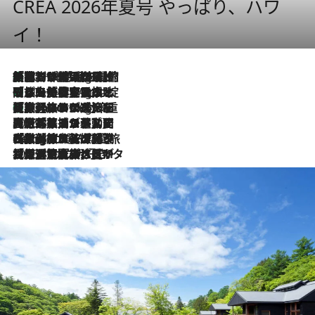
CREA 2026年夏号 やっぱり、ハワ
イ！
「荷物が増えるほど旅ストレスは増す」美容ジャーナリストがたどり着いた最終結論。“化粧品を劇的に減らす”感動の凝縮美容とは
10 Hours Ago
「旅先には金髪ウィッグを持参」日本と同じメイクでは損してる!? 美容ジャーナリストが提案する“掟破りの旅美容”とは
10 Hours Ago
【厳選旅コスメ】「身軽さ＆UV対策重視！」ヘアアーティストshucoが選んだ夏旅ベストコスメを発表【Mサイズジップ】
10 Hours Ago
2026.8.5
【厳選旅コスメ】国内をあちこち移動する河井菜摘が選んだ夏旅ベストコスメ発表！「リラックスアイテムはマスト」【Mサイズジップ】
2026.8.4
【厳選旅コスメ】「紫外線＆乾燥対策しながらメイク感も！」ヘア＆メイクGeorgeが選んだ夏旅ベストコスメを発表！【Mサイズジップ】
2026.8.3
【厳選旅コスメ】「保湿もタイパ重視！」“サウナ好き”タレント清水みさとが愛用する夏旅ベストコスメを発表！【Mサイズジップ】