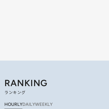
RANKING
ランキング
HOURLY
DAILY
WEEKLY