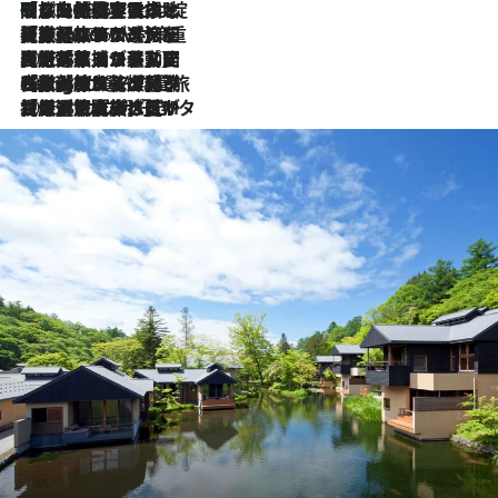
「旅先には金髪ウィッグを持参」日本と同じメイクでは損してる!? 美容ジャーナリストが提案する“掟破りの旅美容”とは
2026.8.6
【厳選旅コスメ】「身軽さ＆UV対策重視！」ヘアアーティストshucoが選んだ夏旅ベストコスメを発表【Mサイズジップ】
2026.8.6
2026.8.5
【厳選旅コスメ】国内をあちこち移動する河井菜摘が選んだ夏旅ベストコスメ発表！「リラックスアイテムはマスト」【Mサイズジップ】
2026.8.4
【厳選旅コスメ】「紫外線＆乾燥対策しながらメイク感も！」ヘア＆メイクGeorgeが選んだ夏旅ベストコスメを発表！【Mサイズジップ】
2026.8.3
【厳選旅コスメ】「保湿もタイパ重視！」“サウナ好き”タレント清水みさとが愛用する夏旅ベストコスメを発表！【Mサイズジップ】