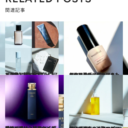
関連記事
2021.12.14
【画像】CREAベストコスメ 2021ランキング 【スキンケア篇】全27アイテム
ビューティ＆ヘルス
2022.4.30
もう限界のはずが、また劇的に進化。４大リキッドファンデに何が起きたのか!?〈パート1〉
ビューティ＆ヘルス