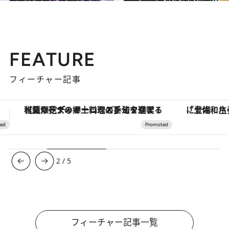
2022.2.3
感触が悪い化粧品などもう無い時代に それでも感動する感触。独断のベスト3
ビューティ＆ヘルス
2021.12.12
使い続けたいスキンケア名品を発表！美容のプロ15人が選んだ 「2021年のマイベストコスメ」
ビューティ＆ヘルス
FEATURE
フィーチャー記事
「土佐和ハーブかき氷」がOMO7高知に登場！生姜、山椒、大葉など目にも舌にも涼を呼ぶ郷土の味
【銀座で出合う最旬美容】美髪ケアや上質な眠
3
/
5
フィーチャー記事一覧