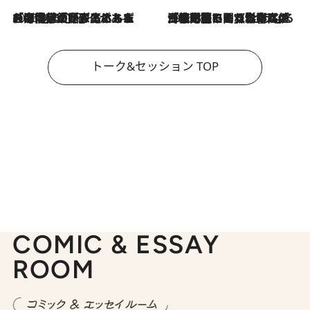
2026.8.3
「今後値上げがあるとすれば…」「リスクがあるのは今年の冬」エネルギー専門家が語る、ホルムズ海峡封鎖が家庭にもたらす“ある心配”
2026.8.3
「住宅建てられない…」「サーチャージ料の高値が続いている」ホルムズ海峡封鎖による影響はいつまで続く？《エネルギー専門家に聞く“どうなる日本の暮らし”》
トーク&セッション TOP
COMIC & ESSAY
ROOM