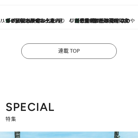
ハワイ賢者 リサのお気に入りリスト
あの伝説の限定トートも！ リニューアルした「ディーン＆デルーカ ハワイ」で必須のお土産8選
2026.8.6
47都道府県の手みやげ ひんやりスイーツで夏を満喫
【三重県】この夏絶対食べたい 冷やしておいしいおやつ3選 お餅×アイスの新感覚スイーツ
2026.8.6
連載 TOP
SPECIAL
特集