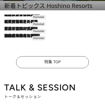
新着トピックス Hoshino Resorts
2026.7.31
【ホテル帰省】という選択肢をOMOが提案。家族とほどよい距離を保つには「昼は実家、夜は気兼ねなくホテルで！」
2026.7.24
【夏限定ディナーコース】旬を迎える稚鮎や花ズッキーニなどをイタリア・トスカーナの郷土料理の手法で満喫！
2026.7.17
「土佐和ハーブかき氷」がOMO7高知に登場！生姜、山椒、大葉など目にも舌にも涼を呼ぶ郷土の味
2026.7.10
NEW OPEN！【界 草津】名湯の地に誕生。趣の異なる2種の温泉と上州ならではの会席・蕎麦割烹など美食を味わう究極の癒やし旅
特集 TOP
TALK & SESSION
トーク＆セッション