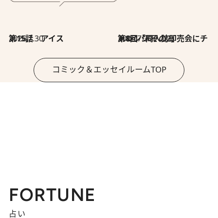
2026.7.30
第15話 アイス
2026.7.30
第8回「同人誌即売会にチャレンジ その2」
コミック＆エッセイルームTOP
FORTUNE
占い