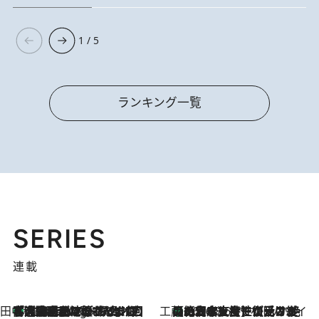
1 / 5
ランキング一覧
SERIES
連載
田中稲の勝手に再ブーム
「湘南乃風に憧れて」観客大盛上がりの“タオル回し”に、ラッパー顔負けの高速歌唱まで…さだまさし（74）のアグレッシブすぎる現在地
4 Hours Ago
工藤まやのおもてなしハワイ
【ハワイ土産】ローカルの絶大な支持で復活！ 絶品の幻クッキー《元ファンの日本人女性が受け継いだ名店》
2026.8.6