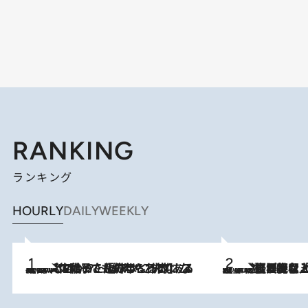
RANKING
ランキング
HOURLY
DAILY
WEEKLY
2026.8.5
【阿川佐和子さんの年とる力】なぜ70代で始めた趣味は“こんなに楽しい”のか？ ピアノ、俳句…スランプに陥っても続けられる“ある秘訣”とは
2026.8.5
【なぜ吉沢亮は「気配を消せる」のか？】興行収入208億の『国宝』を経て挑むミュージカル『ディア・エヴァン・ハンセン』。トップ俳優が舞台上でさらけ出した“孤独”とは