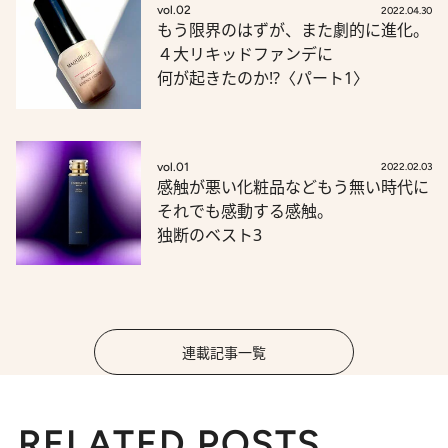
vol.02
2022.04.30
もう限界のはずが、また劇的に進化。
４大リキッドファンデに
何が起きたのか!?〈パート1〉
vol.01
2022.02.03
感触が悪い化粧品などもう無い時代に
それでも感動する感触。
独断のベスト3
連載記事一覧
RELATED POSTS