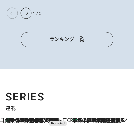
1 / 5
ランキング一覧
SERIES
連載
【CREA×星野リゾート】唯一無二。癒しと発見が待つ場所へ
【トンボの足水浴】ヒノキの香りに包まれて涼感マックス！約13℃の湧水かけ流しを避暑地「星野温泉 トンボの湯」で体験
1 Hour Ago
CREA'S CHOICE
「立川にも歌舞伎があるんだよ」 片岡仁左衛門・市川中車ら豪華座組みで4年目の立川立飛歌舞伎へ
3 Hours Ago