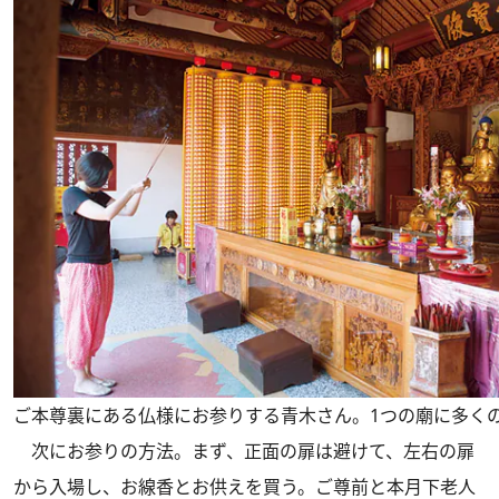
ご本尊裏にある仏様にお参りする青木さん。1つの廟に多く
次にお参りの方法。まず、正面の扉は避けて、左右の扉
から入場し、お線香とお供えを買う。ご尊前と本月下老人