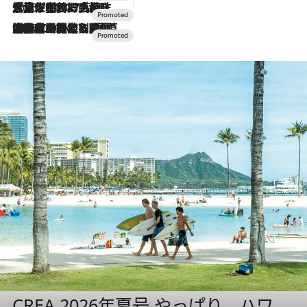
2026.7.17
「土佐和ハーブかき氷」がOMO7高知に登場！生姜、山椒、大葉など目にも舌にも涼を呼ぶ郷土の味
2026.7.10
NEW OPEN！【界 草津】名湯の地に誕生。趣の異なる2種の温泉と上州ならではの会席・蕎麦割烹など美食を味わう究極の癒やし旅
CREA 2026年夏号 やっぱり、ハワ