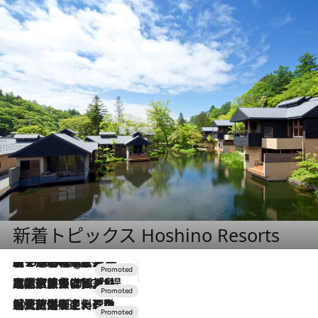
新着トピックス Hoshino Resorts
【トンボの足水浴】ヒノキの香りに包まれて涼感マックス！約13℃の湧水かけ流しを避暑地「星野温泉 トンボの湯」で体験
1 Hour Ago
2026.7.31
【ホテル帰省】という選択肢をOMOが提案。家族とほどよい距離を保つには「昼は実家、夜は気兼ねなくホテルで！」
2026.7.24
【夏限定ディナーコース】旬を迎える稚鮎や花ズッキーニなどをイタリア・トスカーナの郷土料理の手法で満喫！