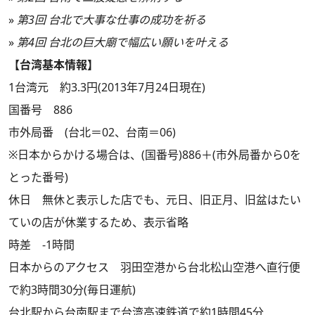
»
第3回 台北で大事な仕事の成功を祈る
»
第4回 台北の巨大廟で幅広い願いを叶える
【台湾基本情報】
1台湾元 約3.3円(2013年7月24日現在)
国番号 886
市外局番 (台北＝02、台南＝06)
※日本からかける場合は、(国番号)886＋(市外局番から0を
とった番号)
休日 無休と表示した店でも、元日、旧正月、旧盆はたい
ていの店が休業するため、表示省略
時差 -1時間
日本からのアクセス 羽田空港から台北松山空港へ直行便
で約3時間30分(毎日運航)
台北駅から台南駅まで台湾高速鉄道で約1時間45分