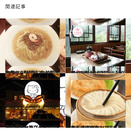
関連記事
2013.7.28
台北から新幹線で1時間40分！ 「台南」食べ歩きの旅へ
旅＆お出かけ
2013.6.24
隠れた魅力が満載！「台湾×観光」人気ランキング
旅＆お出かけ
2013.6.11
台湾グルメ旅プラスαのお楽しみキャラクターカフェに注目
旅＆お出かけ
2012.12.14
台南の夜を全力で遊びきる！ 安平區エリア
旅＆お出かけ