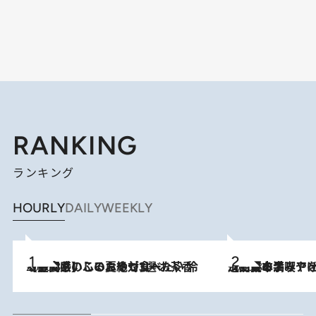
RANKING
ランキング
HOURLY
DAILY
WEEKLY
2026.8.5
【静岡県】この夏絶対食べたい 冷やしておいしいおやつ3選 お茶香る生食感のふるふるゼリー
2026.8.5
【西日本エリアを総まとめ】 47都道府県の手みやげ ひんやりスイーツで夏を満喫