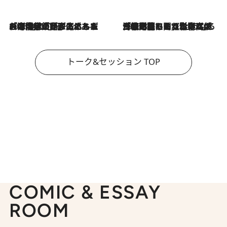
2026.8.3
「今後値上げがあるとすれば…」「リスクがあるのは今年の冬」エネルギー専門家が語る、ホルムズ海峡封鎖が家庭にもたらす“ある心配”
2026.8.3
「住宅建てられない…」「サーチャージ料の高値が続いている」ホルムズ海峡封鎖による影響はいつまで続く？《エネルギー専門家に聞く“どうなる日本の暮らし”》
トーク&セッション TOP
COMIC & ESSAY
ROOM