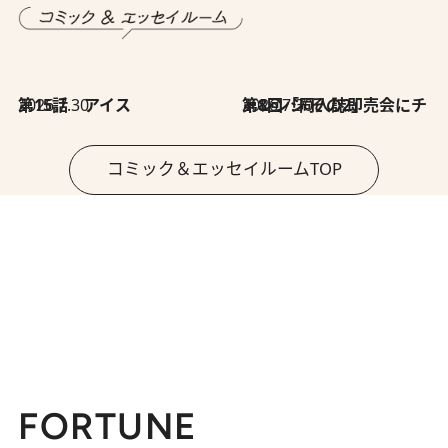
2026.7.30
第15話 アイス
2026.7.30
第8回「同人誌即売会にチャレンジ その2」
コミック＆エッセイルームTOP
FORTUNE