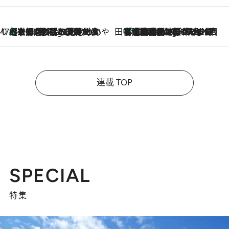
47都道府県の手みやげ ひんやりスイーツで夏を満喫
【京都府】この夏絶対食べたい 冷やしておいしいおやつ3選 ひと口目から心を掴む新緑のテリーヌ
3 Hours Ago
田中稲の勝手に再ブーム
「湘南乃風に憧れて」観客大盛上がりの“タオル回し”に、ラッパー顔負けの高速歌唱まで…さだまさし（74）のアグレッシブすぎる現在地
8 Hours Ago
連載 TOP
SPECIAL
特集