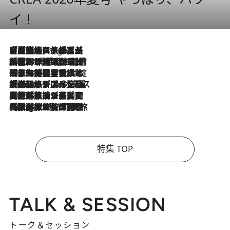
イ！
【厳選旅コスメ】「多機能アイテムがメイン！」旅好き美容エディターが選んだ夏旅ベストコスメを発表【Mサイズジップ】
3 Hours Ago
2026.8.6
「荷物が増えるほど旅ストレスは増す」美容ジャーナリストがたどり着いた最終結論。“化粧品を劇的に減らす”感動の凝縮美容とは
2026.8.6
「旅先には金髪ウィッグを持参」日本と同じメイクでは損してる!? 美容ジャーナリストが提案する“掟破りの旅美容”とは
2026.8.6
【厳選旅コスメ】「身軽さ＆UV対策重視！」ヘアアーティストshucoが選んだ夏旅ベストコスメを発表【Mサイズジップ】
2026.8.5
【厳選旅コスメ】国内をあちこち移動する河井菜摘が選んだ夏旅ベストコスメ発表！「リラックスアイテムはマスト」【Mサイズジップ】
2026.8.4
【厳選旅コスメ】「紫外線＆乾燥対策しながらメイク感も！」ヘア＆メイクGeorgeが選んだ夏旅ベストコスメを発表！【Mサイズジップ】
特集 TOP
TALK & SESSION
トーク＆セッション