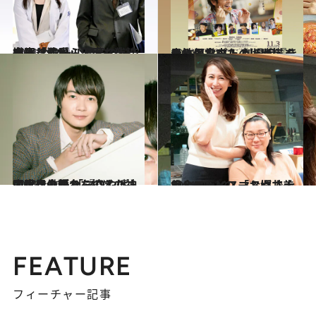
2021.11.18
繊細な演出、丁寧な伏線 考察しながら何度も楽しめる 今クール最高のドラマは「最愛」！
カルチャー
2021.11.17
大ヒット中！ 劇場版『きのう何食べた？』が描く 男性カップルのほほえましい日常
カルチャー
2021.11.2
二度目の舞台を控えた神木隆之介が 「マジやばい！」と語る 『コント』同世代俳優たちのすごさ
カルチャー
2021.10.22
ジェーン・スー＆堀井美香と100人の 「おばさん」フェイスマスクで大集合
カルチャー
FEATURE
フィーチャー記事