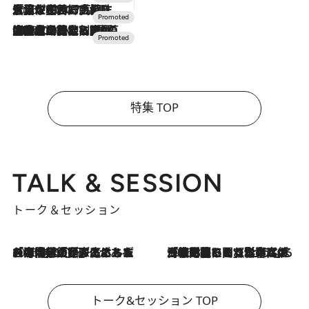
2026.7.17
「土佐和ハーブかき氷」がOMO7高知に登場！生姜、山椒、大葉など目にも舌にも涼を呼ぶ郷土の味
2026.7.10
NEW OPEN！【界 草津】名湯の地に誕生。趣の異なる2種の温泉と上州ならではの会席・蕎麦割烹など美食を味わう究極の癒やし旅
特集 TOP
TALK & SESSION
トーク＆セッション
2026.8.3
「今後値上げがあるとすれば…」「リスクがあるのは今年の冬」エネルギー専門家が語る、ホルムズ海峡封鎖が家庭にもたらす“ある心配”
2026.8.3
「住宅建てられない…」「サーチャージ料の高値が続いている」ホルムズ海峡封鎖による影響はいつまで続く？《エネルギー専門家に聞く“どうなる日本の暮らし”》
トーク&セッション TOP