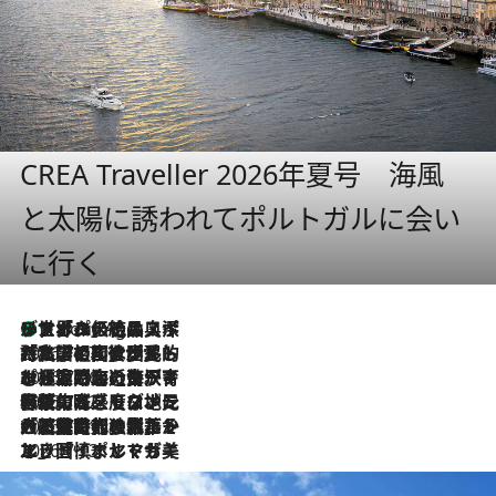
CREA Traveller 2026年夏号 海風
と太陽に誘われてポルトガルに会い
に行く
リスボンの絶品スイーツ「パステル・デ・ナタ」とは？ポルトガル伝統の奥深い世界へ
1 Hour Ago
2026.7.27
「私の祖国はポルトガル語です」国民的詩人フェルナンド・ペソアと、彼が愛した文学の街を歩く
2026.7.26
ポルトガル近海が育む極上の海の幸。キリリと冷えた白ワインと愉しむ、シーフード専門店の贅沢
2026.7.22
伝統の味をモダンに昇華。高感度な地元客が集う、リスボンの最旬ガストロノミー
2026.7.21
大航海時代の栄華から、震災、独裁、そして革命へ。ポルトガル・首都リスボンの石畳に刻まれた「歴史の光と影」
2026.7.13
エッセイ・ヤマザキマリ「慎ましくも美しき国 ポルトガル」