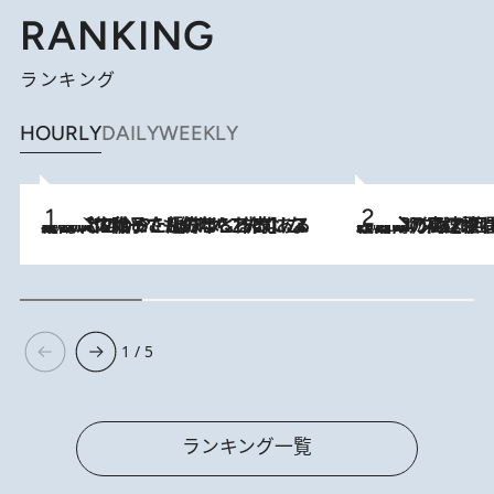
RANKING
ランキング
HOURLY
DAILY
WEEKLY
2026.8.5
【阿川佐和子さんの年とる力】なぜ70代で始めた趣味は“こんなに楽しい”のか？ ピアノ、俳句…スランプに陥っても続けられる“ある秘訣”とは
2026.8.7
「湘南乃風に憧れて」観客大盛上がりの“タオル回し”に、ラッパー顔負けの高速歌唱まで…さだまさし（74）のアグレッシブすぎる現在地
1 / 5
ランキング一覧