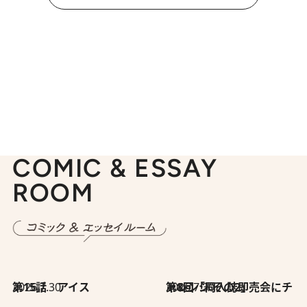
COMIC & ESSAY
ROOM
2026.7.30
第15話 アイス
2026.7.30
第8回「同人誌即売会にチャレンジ その2」