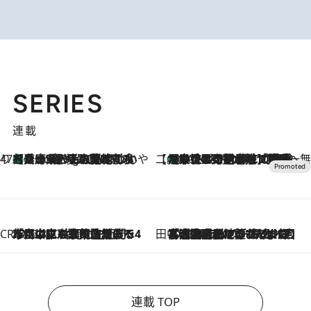
SERIES
連載
47都道府県の手みやげ ひんやりスイーツで夏を満喫
【兵庫県】この夏絶対食べたい 冷やしておいしいおやつ3選 淡路島の恵みをジェラートに集約
1 Hour Ago
【CREA×星野リゾート】唯一無二。癒しと発見が待つ場所へ
【トンボの足水浴】ヒノキの香りに包まれて涼感マックス！約13℃の湧水かけ流しを避暑地「星野温泉 トンボの湯」で体験
2026.8.7
CREA'S CHOICE
2026.8.7
「立川にも歌舞伎があるんだよ」 片岡仁左衛門・市川中車ら豪華座組みで4年目の立川立飛歌舞伎へ
田中稲の勝手に再ブーム
2026.8.7
「湘南乃風に憧れて」観客大盛上がりの“タオル回し”に、ラッパー顔負けの高速歌唱まで…さだまさし（74）のアグレッシブすぎる現在地
連載 TOP