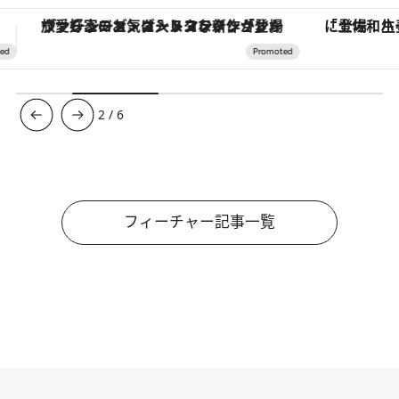
「土佐和ハーブかき氷」がOMO7高知に登場！生姜、山椒、大葉など目にも舌にも涼を呼ぶ郷土の味
3
/
6
フィーチャー記事一覧