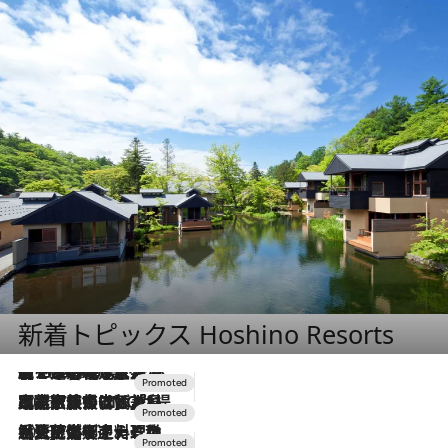
新着トピックス Hoshino Resorts
【トンボの足水浴】ヒノキの香りに包まれて涼感マックス！約13℃の湧水かけ流しを避暑地「星野温泉 トンボの湯」で体験
2026.8.7
2026.7.31
【ホテル帰省】という選択肢をOMOが提案。家族とほどよい距離を保つには「昼は実家、夜は気兼ねなくホテルで！」
2026.7.24
【夏限定ディナーコース】旬を迎える稚鮎や花ズッキーニなどをイタリア・トスカーナの郷土料理の手法で満喫！