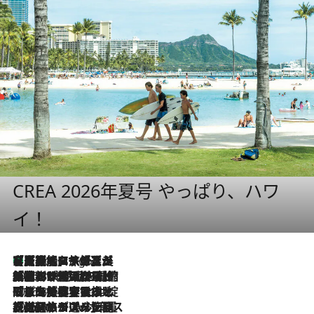
CREA 2026年夏号 やっぱり、ハワ
イ！
【厳選旅コスメ】「多機能アイテムがメイン！」旅好き美容エディターが選んだ夏旅ベストコスメを発表【Mサイズジップ】
4 Hours Ago
2026.8.6
「荷物が増えるほど旅ストレスは増す」美容ジャーナリストがたどり着いた最終結論。“化粧品を劇的に減らす”感動の凝縮美容とは
2026.8.6
「旅先には金髪ウィッグを持参」日本と同じメイクでは損してる!? 美容ジャーナリストが提案する“掟破りの旅美容”とは
2026.8.6
【厳選旅コスメ】「身軽さ＆UV対策重視！」ヘアアーティストshucoが選んだ夏旅ベストコスメを発表【Mサイズジップ】