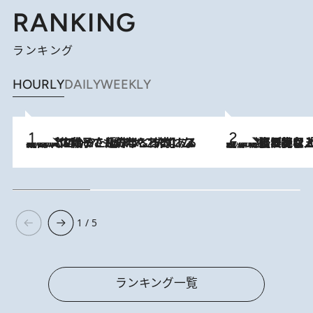
RANKING
ランキング
HOURLY
DAILY
WEEKLY
2026.8.5
【阿川佐和子さんの年とる力】なぜ70代で始めた趣味は“こんなに楽しい”のか？ ピアノ、俳句…スランプに陥っても続けられる“ある秘訣”とは
2026.8.5
【なぜ吉沢亮は「気配を消せる」のか？】興行収入208億の『国宝』を経て挑むミュージカル『ディア・エヴァン・ハンセン』。トップ俳優が舞台上でさらけ出した“孤独”とは
1 / 5
ランキング一覧