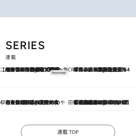
SERIES
連載
【CREA×星野リゾート】唯一無二。癒しと発見が待つ場所へ
【トンボの足水浴】ヒノキの香りに包まれて涼感マックス！約13℃の湧水かけ流しを避暑地「星野温泉 トンボの湯」で体験
2 Hours Ago
CREA'S CHOICE
「立川にも歌舞伎があるんだよ」 片岡仁左衛門・市川中車ら豪華座組みで4年目の立川立飛歌舞伎へ
4 Hours Ago
47都道府県の手みやげ ひんやりスイーツで夏を満喫
【京都府】この夏絶対食べたい 冷やしておいしいおやつ3選 ひと口目から心を掴む新緑のテリーヌ
4 Hours Ago
田中稲の勝手に再ブーム
「湘南乃風に憧れて」観客大盛上がりの“タオル回し”に、ラッパー顔負けの高速歌唱まで…さだまさし（74）のアグレッシブすぎる現在地
9 Hours Ago
連載 TOP