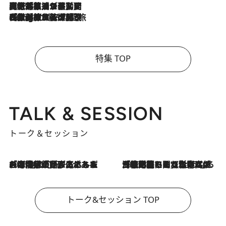
2026.8.5
【厳選旅コスメ】国内をあちこち移動する河井菜摘が選んだ夏旅ベストコスメ発表！「リラックスアイテムはマスト」【Mサイズジップ】
2026.8.4
【厳選旅コスメ】「紫外線＆乾燥対策しながらメイク感も！」ヘア＆メイクGeorgeが選んだ夏旅ベストコスメを発表！【Mサイズジップ】
特集 TOP
TALK & SESSION
トーク＆セッション
2026.8.3
「今後値上げがあるとすれば…」「リスクがあるのは今年の冬」エネルギー専門家が語る、ホルムズ海峡封鎖が家庭にもたらす“ある心配”
2026.8.3
「住宅建てられない…」「サーチャージ料の高値が続いている」ホルムズ海峡封鎖による影響はいつまで続く？《エネルギー専門家に聞く“どうなる日本の暮らし”》
トーク&セッション TOP