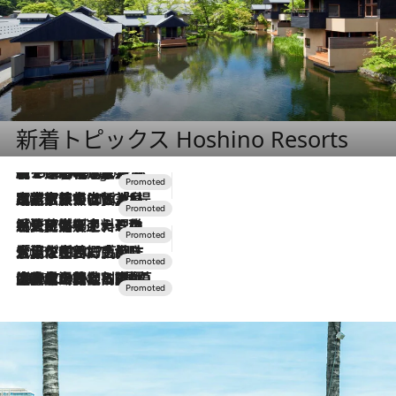
新着トピックス Hoshino Resorts
【トンボの足水浴】ヒノキの香りに包まれて涼感マックス！約13℃の湧水かけ流しを避暑地「星野温泉 トンボの湯」で体験
2 Hours Ago
2026.7.31
【ホテル帰省】という選択肢をOMOが提案。家族とほどよい距離を保つには「昼は実家、夜は気兼ねなくホテルで！」
2026.7.24
【夏限定ディナーコース】旬を迎える稚鮎や花ズッキーニなどをイタリア・トスカーナの郷土料理の手法で満喫！
2026.7.17
「土佐和ハーブかき氷」がOMO7高知に登場！生姜、山椒、大葉など目にも舌にも涼を呼ぶ郷土の味
2026.7.10
NEW OPEN！【界 草津】名湯の地に誕生。趣の異なる2種の温泉と上州ならではの会席・蕎麦割烹など美食を味わう究極の癒やし旅