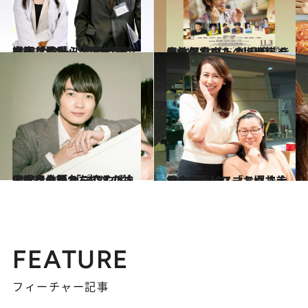
2021.11.18
繊細な演出、丁寧な伏線 考察しながら何度も楽しめる 今クール最高のドラマは「最愛」！
カルチャー
2021.11.17
大ヒット中！ 劇場版『きのう何食べた？』が描く 男性カップルのほほえましい日常
カルチャー
2021.11.2
二度目の舞台を控えた神木隆之介が 「マジやばい！」と語る 『コント』同世代俳優たちのすごさ
カルチャー
2021.10.22
ジェーン・スー＆堀井美香と100人の 「おばさん」フェイスマスクで大集合
カルチャー
FEATURE
フィーチャー記事