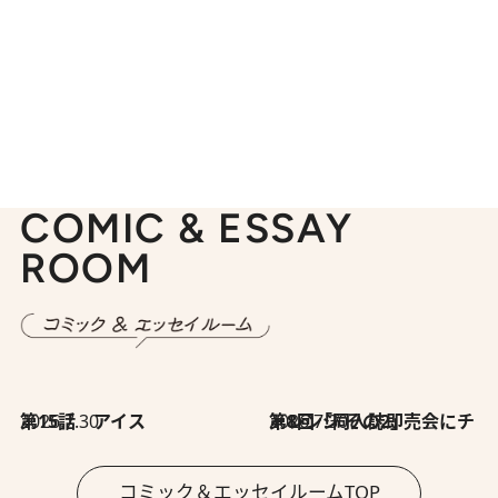
COMIC & ESSAY
ROOM
2026.7.30
第15話 アイス
2026.7.30
第8回「同人誌即売会にチャレンジ その2」
コミック＆エッセイルームTOP