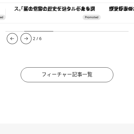
ヴァシュロン・コンスタンタン「オーヴァーシーズ・オートマティック」。旅愛好家のお気に入りコレクションから、ジェンダーレスな新作が登場
【銀座で出合う最旬美容】美髪ケアや上質な眠
3
/
6
フィーチャー記事一覧