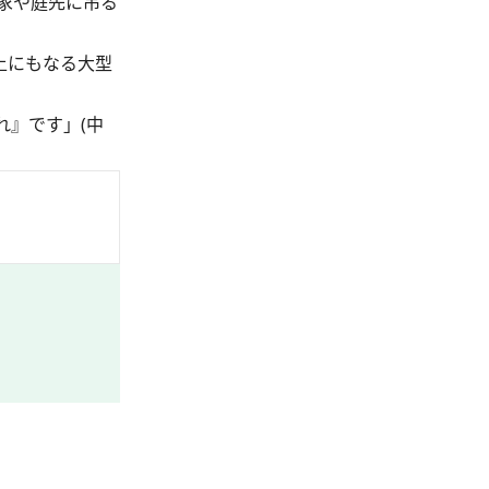
家や庭先に吊る
上にもなる大型
』です」(中