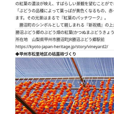
の紅葉の濃淡が映え、すばらしい景観を望むことができ
「ぶどうの品種によって葉っぱが黄色くなるもの、赤
ます。その光景はまるで『紅葉のパッチワーク』。
勝沼町のシンボルとして親しまれる『新祝橋』の上か
勝沼ぶどう郷のぶどう畑の紅葉(かつぬまぶどうきょう
所在地 山梨県甲州市勝沼町JR勝沼ぶどう郷駅前
https://kyoto-japan-heritage.jp/story/vineyard2/
◆甲州市松里地区の枯露柿づくり