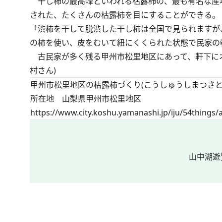
干し柿の最高峰といわれる枯露柿の、最も有名な産地
された、たくさんの枯露柿を目にすることができる。
「渋柿を干して脱渋した干し柿は全国で見られますが
の柿を使い、皮をむいて紐にくくられた状態で民家の
古民家が多く残る甲州市松里地区にあって、軒下にオ
村さん)
甲州市松里地区の枯露柿づくり(こうしゅうしまつさと
所在地 山梨県甲州市松里地区
https://www.city.koshu.yamanashi.jp/iju/54things/a
山中湖遊