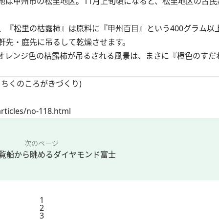
は甲州市の松里地区。11月上旬頃になると、松里地区の古民
、『松里の枯露柿』は原料に『甲州百目』という400グラム以
軒先・庭先に吊るして乾燥させます。
レンジ色の枯露柿が吊るされる風景は、まさに『橙色のすだれ
ちくのころがきづくり)
rticles/no-118.html
次のページ
覧船から眺めるダイヤモンド富士
1
2
3