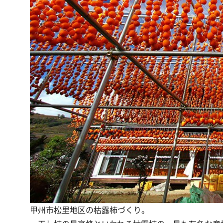
甲州市松里地区の枯露柿づくり。