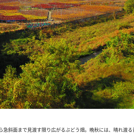
ら急斜面まで見渡す限り広がるぶどう畑。晩秋には、晴れ渡る