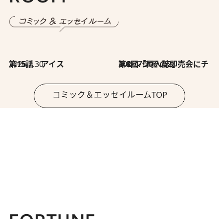
2026.7.30
第15話 アイス
2026.7.30
第8回「同人誌即売会にチャレンジ その2」
コミック＆エッセイルームTOP