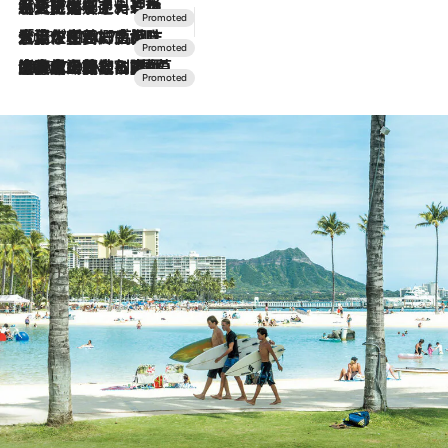
2026.7.24
【夏限定ディナーコース】旬を迎える稚鮎や花ズッキーニなどをイタリア・トスカーナの郷土料理の手法で満喫！
2026.7.17
「土佐和ハーブかき氷」がOMO7高知に登場！生姜、山椒、大葉など目にも舌にも涼を呼ぶ郷土の味
2026.7.10
NEW OPEN！【界 草津】名湯の地に誕生。趣の異なる2種の温泉と上州ならではの会席・蕎麦割烹など美食を味わう究極の癒やし旅