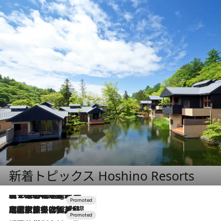
新着トピックス Hoshino Resorts
【トンボの足水浴】ヒノキの香りに包まれて涼感マックス！約13℃の湧水かけ流しを避暑地「星野温泉 トンボの湯」で体験
11 Hours Ago
2026.7.31
【ホテル帰省】という選択肢をOMOが提案。家族とほどよい距離を保つには「昼は実家、夜は気兼ねなくホテルで！」