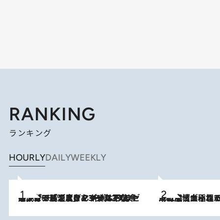
RANKING
ランキング
HOURLY
DAILY
WEEKLY
メントールやエタノールは不使用。ピジョンより、マイルドな冷感成分で肌温度をマイナス3℃まで下げる「ごきげんクール ひんやりアクアミスト」を3名様にプレゼント
2026.8.7
2026.8.5
下町風情あふれる台北屈指の人気エリア・大稲埕でセンスのいい台湾土産《ヴィン