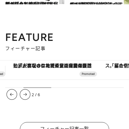
2021.1.2
顔が整っているだけではダメなのだ 齋藤 薫が考察する「令和美人」とは
ビューティ＆ヘルス
2021.6.20
CREA美容担当者がおすすめ＆注目 夏の美容アイテム12選♡
ビューティ＆ヘルス
FEATURE
フィーチャー記事
「星のや富士」でデジタルデトックス。冨士信仰の歴史を辿り、心身を調える。
【銀座で出合う最旬美容】美髪ケアや上質な眠
3
/
6
フィーチャー記事一覧