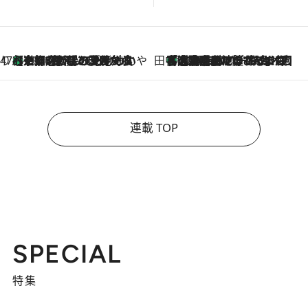
47都道府県の手みやげ ひんやりスイーツで夏を満喫
【京都府】この夏絶対食べたい 冷やしておいしいおやつ3選 ひと口目から心を掴む新緑のテリーヌ
2026.8.7
田中稲の勝手に再ブーム
「湘南乃風に憧れて」観客大盛上がりの“タオル回し”に、ラッパー顔負けの高速歌唱まで…さだまさし（74）のアグレッシブすぎる現在地
2026.8.7
連載 TOP
SPECIAL
特集