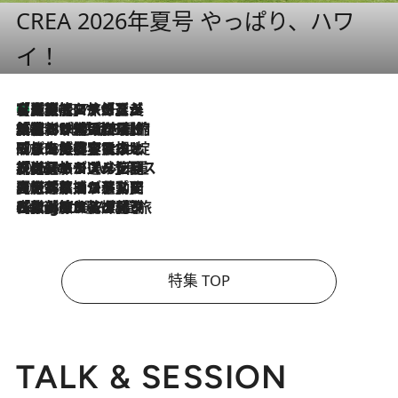
CREA 2026年夏号 やっぱり、ハワ
イ！
【厳選旅コスメ】「多機能アイテムがメイン！」旅好き美容エディターが選んだ夏旅ベストコスメを発表【Mサイズジップ】
2026.8.7
2026.8.6
「荷物が増えるほど旅ストレスは増す」美容ジャーナリストがたどり着いた最終結論。“化粧品を劇的に減らす”感動の凝縮美容とは
2026.8.6
「旅先には金髪ウィッグを持参」日本と同じメイクでは損してる!? 美容ジャーナリストが提案する“掟破りの旅美容”とは
2026.8.6
【厳選旅コスメ】「身軽さ＆UV対策重視！」ヘアアーティストshucoが選んだ夏旅ベストコスメを発表【Mサイズジップ】
2026.8.5
【厳選旅コスメ】国内をあちこち移動する河井菜摘が選んだ夏旅ベストコスメ発表！「リラックスアイテムはマスト」【Mサイズジップ】
2026.8.4
【厳選旅コスメ】「紫外線＆乾燥対策しながらメイク感も！」ヘア＆メイクGeorgeが選んだ夏旅ベストコスメを発表！【Mサイズジップ】
特集 TOP
TALK & SESSION