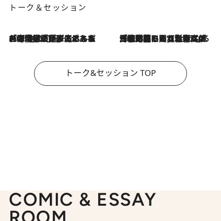
トーク＆セッション
2026.8.3
「今後値上げがあるとすれば…」「リスクがあるのは今年の冬」エネルギー専門家が語る、ホルムズ海峡封鎖が家庭にもたらす“ある心配”
2026.8.3
「住宅建てられない…」「サーチャージ料の高値が続いている」ホルムズ海峡封鎖による影響はいつまで続く？《エネルギー専門家に聞く“どうなる日本の暮らし”》
トーク&セッション TOP
COMIC & ESSAY
ROOM