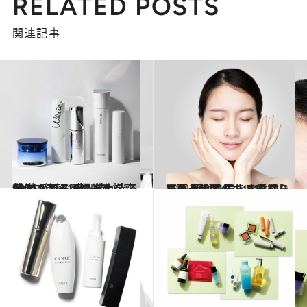
RELATED POSTS
関連記事
2021.6.25
2021、コスメの進化を齋藤 薫が斬る 職人技が光る傑作コスメ10選も！
ビューティ＆ヘルス
2021.4.11
齋藤 薫が息苦しさを感じる人へ指南 生きる意欲を高める美容のコツ10
ビューティ＆ヘルス