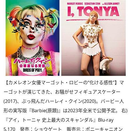
【カメレオン女優マーゴット・ロビーの“化ける感性”】マ
ーゴットが演じてきた、お騒がせフィギュアスケーター
(2017)、ぶっ飛んだハーレイ・クイン(2020)。バービー人
形の実写版『Barbie(原題)』は2023年全米で公開予定。 右)
『アイ，トーニャ 史上最大のスキャンダル』Blu-ray
5,170 発売：ショウゲート 販売元：ポニーキャニオン