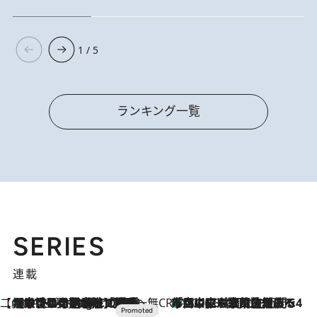
1 / 5
ランキング一覧
SERIES
連載
【CREA×星野リゾート】唯一無二。癒しと発見が待つ場所へ
【トンボの足水浴】ヒノキの香りに包まれて涼感マックス！約13℃の湧水かけ流しを避暑地「星野温泉 トンボの湯」で体験
11 Hours Ago
CREA'S CHOICE
「立川にも歌舞伎があるんだよ」 片岡仁左衛門・市川中車ら豪華座組みで4年目の立川立飛歌舞伎へ
2026.8.7