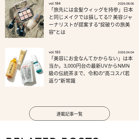
vol.184
2026.08.06
「旅先には金髪ウィッグを持参」日本
と同じメイクでは損してる!? 美容ジャ
ーナリストが提案する“掟破りの旅美
容”とは
vol.183
2026.04.04
「美容にお金なんてかからない」は本
当か。3,000円台の最新UVからNMN
級の伝統茶まで、令和の“高コスパ若
返り”新常識
連載記事一覧