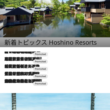
新着トピックス Hoshino Resorts
【トンボの足水浴】ヒノキの香りに包まれて涼感マックス！約13℃の湧水かけ流しを避暑地「星野温泉 トンボの湯」で体験
11 Hours Ago
2026.7.31
【ホテル帰省】という選択肢をOMOが提案。家族とほどよい距離を保つには「昼は実家、夜は気兼ねなくホテルで！」
2026.7.24
【夏限定ディナーコース】旬を迎える稚鮎や花ズッキーニなどをイタリア・トスカーナの郷土料理の手法で満喫！
2026.7.17
「土佐和ハーブかき氷」がOMO7高知に登場！生姜、山椒、大葉など目にも舌にも涼を呼ぶ郷土の味
2026.7.10
NEW OPEN！【界 草津】名湯の地に誕生。趣の異なる2種の温泉と上州ならではの会席・蕎麦割烹など美食を味わう究極の癒やし旅