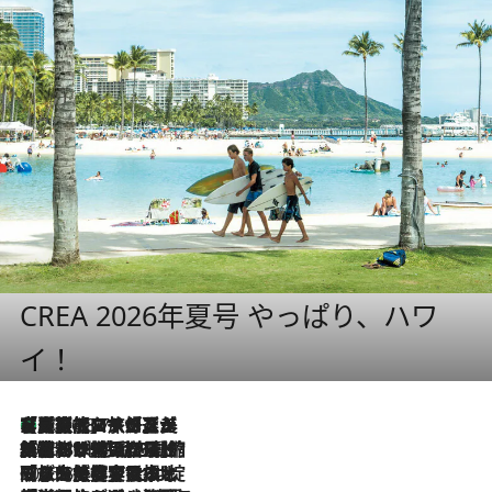
CREA 2026年夏号 やっぱり、ハワ
イ！
【厳選旅コスメ】「多機能アイテムがメイン！」旅好き美容エディターが選んだ夏旅ベストコスメを発表【Mサイズジップ】
2026.8.7
2026.8.6
「荷物が増えるほど旅ストレスは増す」美容ジャーナリストがたどり着いた最終結論。“化粧品を劇的に減らす”感動の凝縮美容とは
2026.8.6
「旅先には金髪ウィッグを持参」日本と同じメイクでは損してる!? 美容ジャーナリストが提案する“掟破りの旅美容”とは