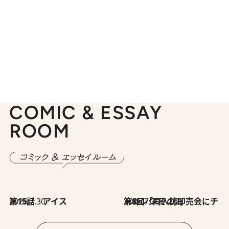
COMIC & ESSAY
ROOM
2026.7.30
第15話 アイス
2026.7.30
第8回「同人誌即売会にチャレンジ その2」