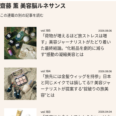
齋藤 薫 美容脳ルネサンス
この連載の別の記事を読む
vol.185
2026.08.06
「荷物が増えるほど旅ストレスは増
す」美容ジャーナリストがたどり着い
た最終結論。“化粧品を劇的に減ら
す”感動の凝縮美容とは
vol.184
2026.08.06
「旅先には金髪ウィッグを持参」日本
と同じメイクでは損してる!? 美容ジャ
ーナリストが提案する“掟破りの旅美
容”とは
vol.183
2026.04.04