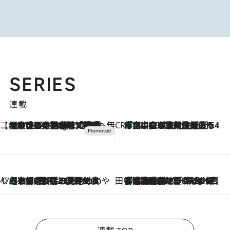
SERIES
連載
【CREA×星野リゾート】唯一無二。癒しと発見が待つ場所へ
【トンボの足水浴】ヒノキの香りに包まれて涼感マックス！約13℃の湧水かけ流しを避暑地「星野温泉 トンボの湯」で体験
11 Hours Ago
CREA'S CHOICE
「立川にも歌舞伎があるんだよ」 片岡仁左衛門・市川中車ら豪華座組みで4年目の立川立飛歌舞伎へ
2026.8.7
47都道府県の手みやげ ひんやりスイーツで夏を満喫
【京都府】この夏絶対食べたい 冷やしておいしいおやつ3選 ひと口目から心を掴む新緑のテリーヌ
2026.8.7
田中稲の勝手に再ブーム
「湘南乃風に憧れて」観客大盛上がりの“タオル回し”に、ラッパー顔負けの高速歌唱まで…さだまさし（74）のアグレッシブすぎる現在地
2026.8.7