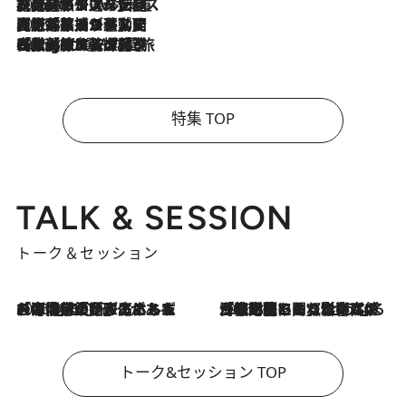
2026.8.6
【厳選旅コスメ】「身軽さ＆UV対策重視！」ヘアアーティストshucoが選んだ夏旅ベストコスメを発表【Mサイズジップ】
2026.8.5
【厳選旅コスメ】国内をあちこち移動する河井菜摘が選んだ夏旅ベストコスメ発表！「リラックスアイテムはマスト」【Mサイズジップ】
2026.8.4
【厳選旅コスメ】「紫外線＆乾燥対策しながらメイク感も！」ヘア＆メイクGeorgeが選んだ夏旅ベストコスメを発表！【Mサイズジップ】
特集 TOP
TALK & SESSION
トーク＆セッション
2026.8.3
「今後値上げがあるとすれば…」「リスクがあるのは今年の冬」エネルギー専門家が語る、ホルムズ海峡封鎖が家庭にもたらす“ある心配”
2026.8.3
「住宅建てられない…」「サーチャージ料の高値が続いている」ホルムズ海峡封鎖による影響はいつまで続く？《エネルギー専門家に聞く“どうなる日本の暮らし”》
トーク&セッション TOP