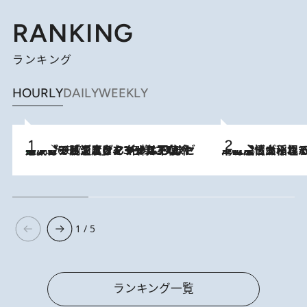
RANKING
ランキング
HOURLY
DAILY
WEEKLY
メントールやエタノールは不使用。ピジョンより、マイルドな冷感成分で肌温度をマイナス3℃まで下げる「ごきげんクール ひんやりアクアミスト」を3名様にプレゼント
2026.8.7
2026.8.5
下町風情あふれる台北屈指の人気エリア・大稲埕でセンスのいい台湾土産《ヴィン
1 / 5
ランキング一覧