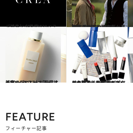
【特集】CREA2020ベストコスメ大発表！
2020.10.19
齋藤 薫が実力派女優から考察！ マスク姿でも一目惚れされる女とは？
ビューティ＆ヘルス
2020.1.22
美容のプロ12人が溺愛する “マイベストコスメ”はこれ！
ビューティ＆ヘルス
2020.8.16
美の賢者、齋藤 薫がズバッと明言！ 新時代の美女の条件＆美しいブランド
ビューティ＆ヘルス
FEATURE
フィーチャー記事