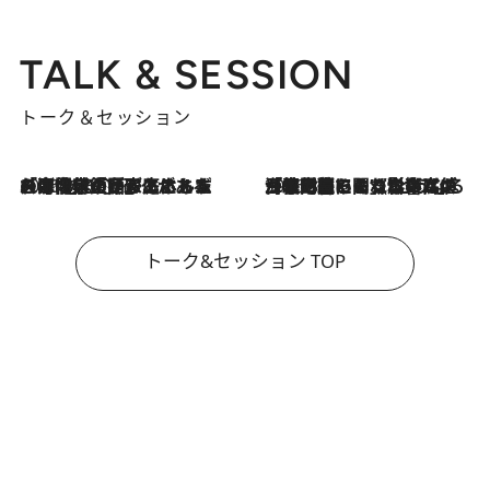
TALK & SESSION
トーク＆セッション
2026.8.3
「今後値上げがあるとすれば…」「リスクがあるのは今年の冬」エネルギー専門家が語る、ホルムズ海峡封鎖が家庭にもたらす“ある心配”
2026.8.3
「住宅建てられない…」「サーチャージ料の高値が続いている」ホルムズ海峡封鎖による影響はいつまで続く？《エネルギー専門家に聞く“どうなる日本の暮らし”》
トーク&セッション TOP