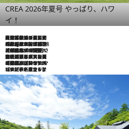
CREA 2026年夏号 やっぱり、ハワ
イ！
【厳選旅コスメ】国内をあちこち移動する河井菜摘が選んだ夏旅ベストコスメ発表！「リラックスアイテムはマスト」【Mサイズジップ】
2026.8.5
2026.8.4
【厳選旅コスメ】「紫外線＆乾燥対策しながらメイク感も！」ヘア＆メイクGeorgeが選んだ夏旅ベストコスメを発表！【Mサイズジップ】
2026.8.3
【厳選旅コスメ】「保湿もタイパ重視！」“サウナ好き”タレント清水みさとが愛用する夏旅ベストコスメを発表！【Mサイズジップ】
2026.8.2
【厳選旅コスメ】美容家・瀬戸麻実の夏旅ベストコスメを発表！「ストレスなく使えるクレンジング＆洗顔は必須」【Mサイズジップ】
2026.8.1
【厳選旅コスメ】「UV＆美白ケアはマスト！」フリーアナウンサー宇賀なつみの夏旅ベストコスメを発表！【Mサイズジップ】
2026.7.23
【リピート確定！】ハワイの名店ランチプレートとサンドイッチ、手が止まらない人気ドーナツ