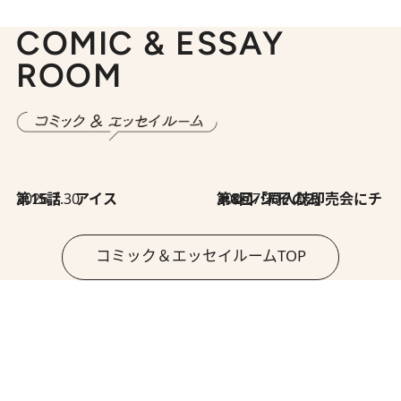
COMIC & ESSAY
ROOM
2026.7.30
第15話 アイス
2026.7.30
第8回「同人誌即売会にチャレンジ その2」
コミック＆エッセイルームTOP