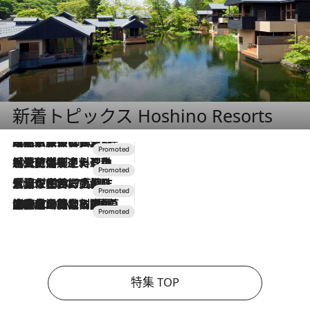
新着トピックス Hoshino Resorts
2026.7.31
【ホテル帰省】という選択肢をOMOが提案。家族とほどよい距離を保つには「昼は実家、夜は気兼ねなくホテルで！」
2026.7.24
【夏限定ディナーコース】旬を迎える稚鮎や花ズッキーニなどをイタリア・トスカーナの郷土料理の手法で満喫！
2026.7.17
「土佐和ハーブかき氷」がOMO7高知に登場！生姜、山椒、大葉など目にも舌にも涼を呼ぶ郷土の味
2026.7.10
NEW OPEN！【界 草津】名湯の地に誕生。趣の異なる2種の温泉と上州ならではの会席・蕎麦割烹など美食を味わう究極の癒やし旅
特集 TOP