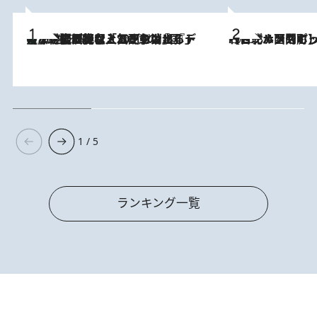
【なぜ吉沢亮は「気配を消せる」のか？】興行収入208億の『国宝』を経て挑むミュージカル『ディア・エヴァン・ハンセン』。トップ俳優が舞台上でさらけ出した“孤独”とは
2026.8.5
2026.8.4
【台北・西門町】台湾旅行で行くべきグルメスポット7選《濃厚ルーローハンやもっちり粽、サクふわドーナツも》
1 / 5
ランキング一覧