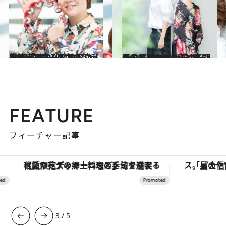
2021.9.4
書籍大ヒット！“おじさん役”を究めた 個性派ジェンヌ・天真みちる【前編】 「スターじゃない私だからできること」
カルチャー
2021.5.22
「人と比べても私は私」元宝塚スター 柚希礼音＆愛希れいかがお互いを語る
カルチャー
FEATURE
フィーチャー記事
【夏限定ディナーコース】旬を迎える稚鮎や花ズッキーニなどをイタリア・トスカーナの郷土料理の手法で満喫！
3
/
5