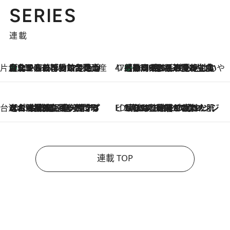
SERIES
連載
片倉真理のときめく台湾土産
台北からちょっと足を延ばして嘉義へ！ マジョリカタイルの博物館で見つけたレトロ可愛い台湾土産
2026.8.5
47都道府県の手みやげ ひんやりスイーツで夏を満喫
【静岡県】この夏絶対食べたい 冷やしておいしいおやつ3選 お茶香る生食感のふるふるゼリー
2026.8.5
台湾ぶらぶら食べ歩き
2026.8.4
【台湾夏旅】買い物するなら“台湾の原宿”西門町へ！ お土産も自分用アイテムも揃うショッピングスポット8選
ビューティいいもの集め EDITORS' BEST
2026.8.3
“落とす”時間が“癒やし”に。THREEのクレンジングは、酷暑で疲れた肌も心も整えてくれる！
連載 TOP