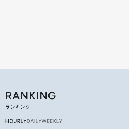
RANKING
ランキング
HOURLY
DAILY
WEEKLY