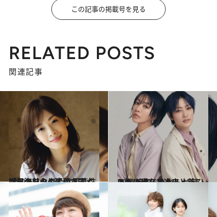
この記事の掲載号を見る
RELATED POSTS
関連記事
2021.6.9
明日海りおの素顔を覗く「目の前の 新たな可能性にワクワクしています」
カルチャー
2021.6.17
ともに歩んだ過去と新しい道 美弥るりか＆七海ひろきの現在・未来
カルチャー