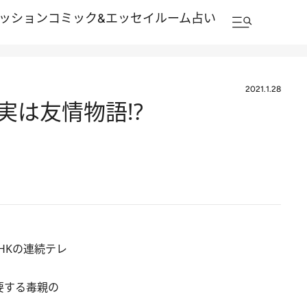
ッション
コミック&エッセイルーム
占い
2021.1.28
実は友情物語!?
HKの連続テレ
要する毒親の