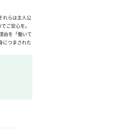
それらは主人公
のでご安心を。
理由を「働いて
身につまされた