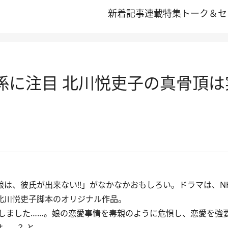
新着記事
連載
特集
トーク＆セ
係に注目 北川悦吏子の真骨頂は
は、彼氏が出来ない!!」がなかなかおもしろい。ドラマは、N
た北川悦吏子脚本のオリジナル作品。
しました……。娘の恋愛事情を毒親のように危惧し、恋愛を強
……？ と。