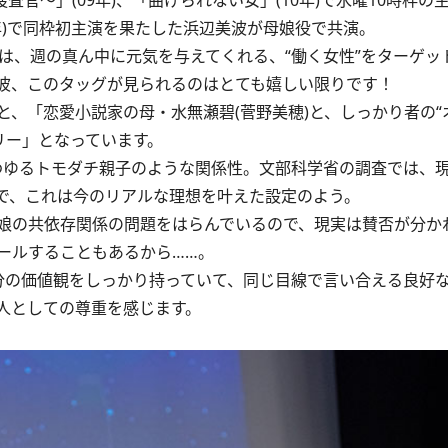
官〜」(09年)、「曲げられない女」(10年)で水曜10時枠の
年)で同枠初主演を果たした浜辺美波が母娘役で共演。
は、週の真ん中に元気を与えてくれる、“働く女性”をターゲッ
波、このタッグが見られるのはとても嬉しい限りです！
、「恋愛小説家の母・水無瀬碧(菅野美穂)と、しっかり者の“
リー」となっています。
ゆるトモダチ親子のような関係性。文部科学省の調査では、
ので、これは今のリアルな理想を叶えた設定のよう。
娘の共依存関係の問題をはらんでいるので、現実は賛否が分か
ールすることもあるから……。
の価値観をしっかり持っていて、同じ目線で言い合える良好
人としての尊重を感じます。