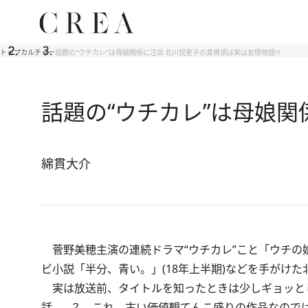
トップ
カルチャー
話題の“ウチカレ”は母娘関係に注目 北川悦吏子の真骨頂は実は友情物語!?
話題の“ウチカレ”は母娘関
綿貫大介
菅野美穂主演の連続ドラマ“ウチカレ”こと「ウチの娘
ビ小説「半分、青い。」(18年上半期)などを手がけ
実は放送前、タイトルを知ったときは少しギョッと
話……？ これ、古い価値観てんこ盛りの作品なのでは