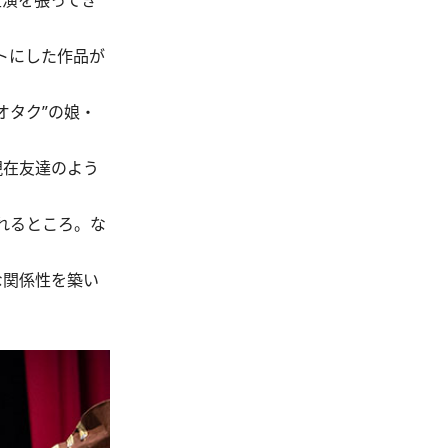
主演を張ってき
トにした作品が
オタク”の娘・
現在友達のよう
れるところ。な
な関係性を築い