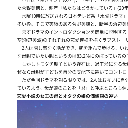
本作は「働きマン」(07年)、「キイナ〜不可能犯罪捜査
た菅野美穂と、昨年「私たちはどうかしている」(20
水曜10時に放送される日本テレビ系「水曜ドラマ」
多い枠。そこで実績のある菅野美穂と、新星の浜辺美
まずドラマのイントロダクションを簡単に説明すると
空(浜辺美波)のそれぞれの恋愛模様を描くラブストー
2人は隠し事なく話ができ、腕を組んで歩ける、いわ
な母親でいたい親というのは83.2％にのぼっている
しかしトモダチ親子という存在は、過干渉になる母
ぜなら母親が子どもを自分の支配下に置いてコントロ
ただ今回ドラマを観る限りでは、2人はお互いに自分
ているよう。母が娘のことを「君」と呼ぶところも個
恋愛小説の女王の母とオタクの娘の価値観の違い