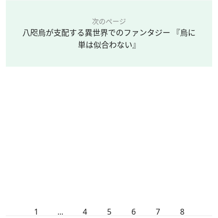
次のページ
八咫烏が支配する異世界でのファンタジー 『烏に
単は似合わない』
1
...
4
5
6
7
8