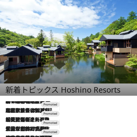
新着トピックス Hoshino Resorts
2026.8.7
【トンボの足水浴】ヒノキの香りに包まれて涼感マックス！約13℃の湧水かけ流しを避暑地「星野温泉 トンボの湯」で体験
2026.7.31
【ホテル帰省】という選択肢をOMOが提案。家族とほどよい距離を保つには「昼は実家、夜は気兼ねなくホテルで！」
2026.7.24
【夏限定ディナーコース】旬を迎える稚鮎や花ズッキーニなどをイタリア・トスカーナの郷土料理の手法で満喫！
2026.7.17
「土佐和ハーブかき氷」がOMO7高知に登場！生姜、山椒、大葉など目にも舌にも涼を呼ぶ郷土の味