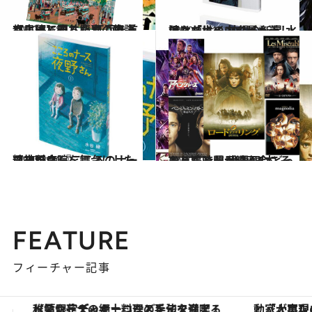
2020.5.18
【書評】門井慶喜『東京、はじまる』 江戸を首都に建て直した男の物語
カルチャー
2020.5.11
詩は「世の中で最も美しいんだよ」 納得の新星 水沢なおにインタビュー
カルチャー
2020.3.30
精神科病院を舞台にしたコミック 『こころのナース夜野さん』
カルチャー
2020.5.9
おうち時間が続く今こそチャレンジ 世界観にどっぷり浸る長尺映画5本
カルチャー
FEATURE
フィーチャー記事
「大事なのは地域の意識を変えること」。ロレックス賞受賞の自然保護活動家が実現させたナイジェリアの自然環境の復活