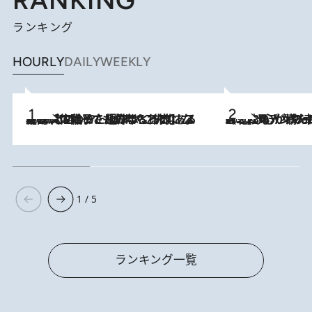
ランキング
HOURLY
DAILY
WEEKLY
2026.8.5
【阿川佐和子さんの年とる力】なぜ70代で始めた趣味は“こんなに楽しい”のか？ ピアノ、俳句…スランプに陥っても続けられる“ある秘訣”とは
2026.8.8
《北欧の人々の幸福度が高いのは…》元デンマーク親善大使が出会った“心が満たされる暮らし”「いいかげんにヒュッゲしなさい！」
1 / 5
ランキング一覧