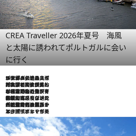
CREA Traveller 2026年夏号 海風
と太陽に誘われてポルトガルに会い
に行く
2026.8.8
リスボンの絶品スイーツ「パステル・デ・ナタ」とは？ポルトガル伝統の奥深い世界へ
2026.7.27
「私の祖国はポルトガル語です」国民的詩人フェルナンド・ペソアと、彼が愛した文学の街を歩く
2026.7.26
ポルトガル近海が育む極上の海の幸。キリリと冷えた白ワインと愉しむ、シーフード専門店の贅沢
2026.7.22
伝統の味をモダンに昇華。高感度な地元客が集う、リスボンの最旬ガストロノミー
2026.7.21
大航海時代の栄華から、震災、独裁、そして革命へ。ポルトガル・首都リスボンの石畳に刻まれた「歴史の光と影」
2026.7.13
エッセイ・ヤマザキマリ「慎ましくも美しき国 ポルトガル」