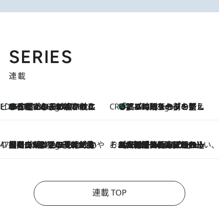
SERIES
連載
ビューティいいもの集め EDITORS' BEST
35℃超えの日の夜、枕にひと吹き！ BAUMのルームスプレーが、ひのきの香りで心まで解きほぐす
6 Hours Ago
CREA'S CHOICE
「眠る時刻をセットする」——眠りの前を整える、バルミューダの新しいアプローチ
6 Hours Ago
47都道府県の手みやげ ひんやりスイーツで夏を満喫
【岡山県】この夏絶対食べたい 冷やしておいしいおやつ3選 フルーツが主役のプリンやアイスが勢揃い
6 Hours Ago
そおだよおこの関西おいしい、おやつ紀行
2026.8.9
［大阪府箕面市］一皿一皿目の前で仕上げられる、料理を巧みに組み込んだアシェットデセールコース「ミチル アシェット デセール（Michiru assiette dessert）」
連載 TOP