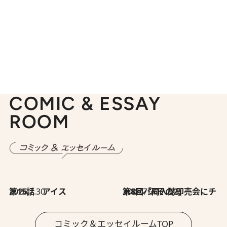
COMIC & ESSAY
ROOM
2026.7.30
第15話 アイス
2026.7.30
第8回「同人誌即売会にチャレンジ その2」
コミック＆エッセイルームTOP