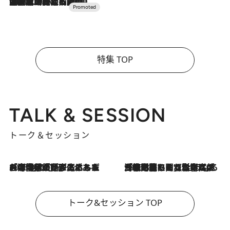
2026.7.10
NEW OPEN！【界 草津】名湯の地に誕生。趣の異なる2種の温泉と上州ならではの会席・蕎麦割烹など美食を味わう究極の癒やし旅
特集 TOP
TALK & SESSION
トーク＆セッション
2026.8.3
「今後値上げがあるとすれば…」「リスクがあるのは今年の冬」エネルギー専門家が語る、ホルムズ海峡封鎖が家庭にもたらす“ある心配”
2026.8.3
「住宅建てられない…」「サーチャージ料の高値が続いている」ホルムズ海峡封鎖による影響はいつまで続く？《エネルギー専門家に聞く“どうなる日本の暮らし”》
トーク&セッション TOP