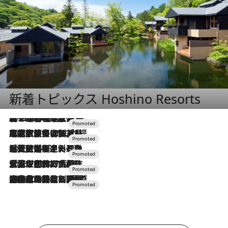
新着トピックス Hoshino Resorts
2026.8.7
【トンボの足水浴】ヒノキの香りに包まれて涼感マックス！約13℃の湧水かけ流しを避暑地「星野温泉 トンボの湯」で体験
2026.7.31
【ホテル帰省】という選択肢をOMOが提案。家族とほどよい距離を保つには「昼は実家、夜は気兼ねなくホテルで！」
2026.7.24
【夏限定ディナーコース】旬を迎える稚鮎や花ズッキーニなどをイタリア・トスカーナの郷土料理の手法で満喫！
2026.7.17
「土佐和ハーブかき氷」がOMO7高知に登場！生姜、山椒、大葉など目にも舌にも涼を呼ぶ郷土の味
2026.7.10
NEW OPEN！【界 草津】名湯の地に誕生。趣の異なる2種の温泉と上州ならではの会席・蕎麦割烹など美食を味わう究極の癒やし旅