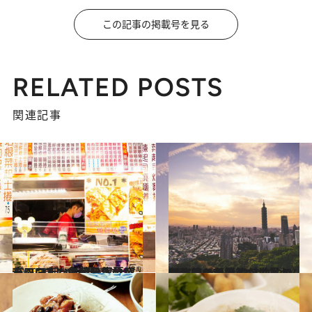
この記事の掲載号を見る
RELATED POSTS
関連記事
2020.5.6
パワフルな台湾の寧夏夜市へGO！ 食べ歩きながらいつだって縁日気分
旅＆お出かけ
2020.4.30
新型コロナ対策が世界から称賛の台湾 マスクやTVで政府が努力したこととは
ライフスタイル