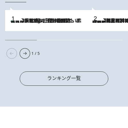
【大分・別府】「今一番おいしい食材を調理する」1日2組限定・ミシュラン2ツ星の日本料理店で、素材と四季を愉しむ極上の時間
3 Hours Ago
2026.8.8
「最後に見られてよかった」上野動物園の東園パンダ舎が解体前に特別公開。8月16日まで延長されたパネル展と共に辿る“半世紀”のパンダ飼育《解体工事の図面あり》
1 / 5
ランキング一覧