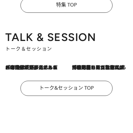
特集 TOP
TALK & SESSION
トーク＆セッション
2026.8.3
「今後値上げがあるとすれば…」「リスクがあるのは今年の冬」エネルギー専門家が語る、ホルムズ海峡封鎖が家庭にもたらす“ある心配”
2026.8.3
「住宅建てられない…」「サーチャージ料の高値が続いている」ホルムズ海峡封鎖による影響はいつまで続く？《エネルギー専門家に聞く“どうなる日本の暮らし”》
トーク&セッション TOP