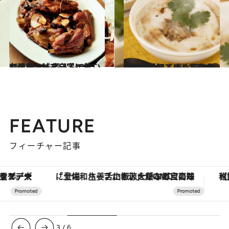
2020.5.3
台湾風スペアリブとおこわのレシピ 煮込んで炊いて屋台の味を自宅に！
グルメ
2020.5.2
お酢入りとろ～り豆乳スープが極旨♡ 春水堂で台湾の定番朝ごはんを実食
ライフスタイル
FEATURE
フィーチャー記事
「土佐和ハーブかき氷」がOMO7高知に登場！生姜、山椒、大葉など目にも舌にも涼を呼ぶ郷土の味
【夏限定ディナーコース】旬を迎
3
/
6