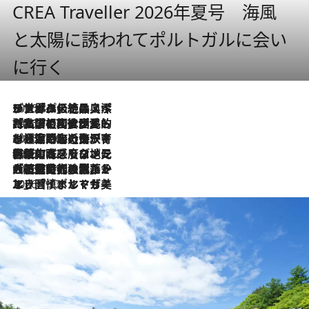
CREA Traveller 2026年夏号 海風
と太陽に誘われてポルトガルに会い
に行く
2026.8.8
リスボンの絶品スイーツ「パステル・デ・ナタ」とは？ポルトガル伝統の奥深い世界へ
2026.7.27
「私の祖国はポルトガル語です」国民的詩人フェルナンド・ペソアと、彼が愛した文学の街を歩く
2026.7.26
ポルトガル近海が育む極上の海の幸。キリリと冷えた白ワインと愉しむ、シーフード専門店の贅沢
2026.7.22
伝統の味をモダンに昇華。高感度な地元客が集う、リスボンの最旬ガストロノミー
2026.7.21
大航海時代の栄華から、震災、独裁、そして革命へ。ポルトガル・首都リスボンの石畳に刻まれた「歴史の光と影」
2026.7.13
エッセイ・ヤマザキマリ「慎ましくも美しき国 ポルトガル」