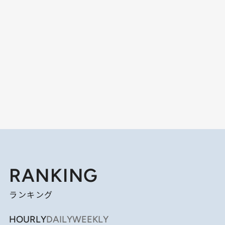
RANKING
ランキング
HOURLY
DAILY
WEEKLY