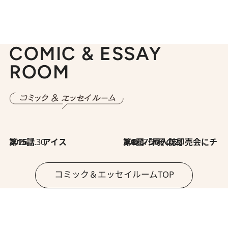
COMIC & ESSAY
ROOM
2026.7.30
第15話 アイス
2026.7.30
第8回「同人誌即売会にチャレンジ その2」
コミック＆エッセイルームTOP