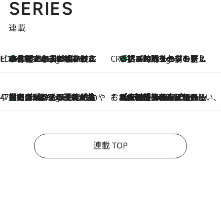
SERIES
連載
ビューティいいもの集め EDITORS' BEST
35℃超えの日の夜、枕にひと吹き！ BAUMのルームスプレーが、ひのきの香りで心まで解きほぐす
2 Hours Ago
CREA'S CHOICE
「眠る時刻をセットする」——眠りの前を整える、バルミューダの新しいアプローチ
2 Hours Ago
47都道府県の手みやげ ひんやりスイーツで夏を満喫
【岡山県】この夏絶対食べたい 冷やしておいしいおやつ3選 フルーツが主役のプリンやアイスが勢揃い
2 Hours Ago
そおだよおこの関西おいしい、おやつ紀行
2026.8.9
［大阪府箕面市］一皿一皿目の前で仕上げられる、料理を巧みに組み込んだアシェットデセールコース「ミチル アシェット デセール（Michiru assiette dessert）」
連載 TOP