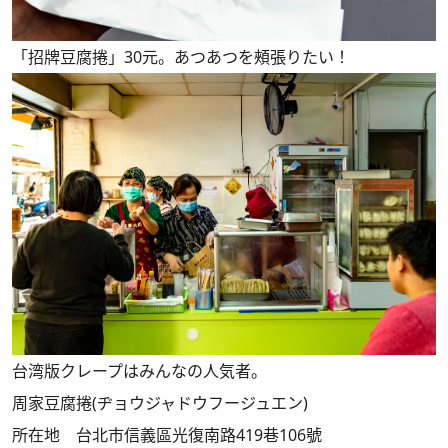
「招牌豆腐捲」30元。あつあつを頰張りたい！
台湾版クレープはみんなの人気者。
周家豆腐捲(ヂョウジャドウフージュエン)
所在地 台北市信義區光復南路419巷106號