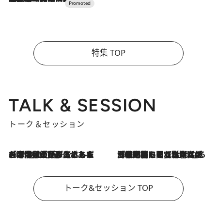
特集 TOP
TALK & SESSION
トーク＆セッション
2026.8.3
「今後値上げがあるとすれば…」「リスクがあるのは今年の冬」エネルギー専門家が語る、ホルムズ海峡封鎖が家庭にもたらす“ある心配”
2026.8.3
「住宅建てられない…」「サーチャージ料の高値が続いている」ホルムズ海峡封鎖による影響はいつまで続く？《エネルギー専門家に聞く“どうなる日本の暮らし”》
トーク&セッション TOP