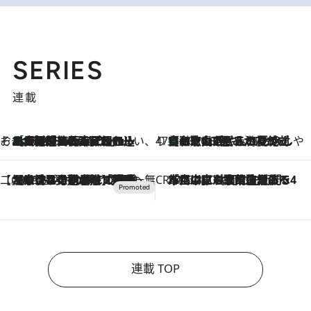
SERIES
連載
そおだよおこの関西おいしい、おやつ紀行
［大阪府箕面市］一皿一皿目の前で仕上げられる、料理を巧みに組み込んだアシェットデセールコース「ミチル アシェット デセール（Michiru assiette dessert）」
2026.8.9
47都道府県の手みやげ ひんやりスイーツで夏を満喫
【和歌山県】この夏絶対食べたい 冷やしておいしいおやつ3選 みかんがごろっと丸ごと入ったジュレ
2026.8.9
【CREA×星野リゾート】唯一無二。癒しと発見が待つ場所へ
2026.8.7
【トンボの足水浴】ヒノキの香りに包まれて涼感マックス！約13℃の湧水かけ流しを避暑地「星野温泉 トンボの湯」で体験
CREA'S CHOICE
2026.8.7
「立川にも歌舞伎があるんだよ」 片岡仁左衛門・市川中車ら豪華座組みで4年目の立川立飛歌舞伎へ
連載 TOP