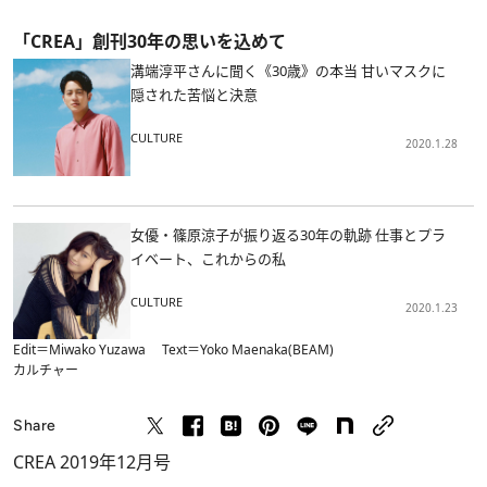
「CREA」創刊30年の思いを込めて
溝端淳平さんに聞く《30歳》の本当 甘いマスクに
隠された苦悩と決意
CULTURE
2020.1.28
女優・篠原涼子が振り返る30年の軌跡 仕事とプラ
イベート、これからの私
CULTURE
2020.1.23
Edit＝Miwako Yuzawa Text＝Yoko Maenaka(BEAM)
カルチャー
Share
CREA 2019年12月号