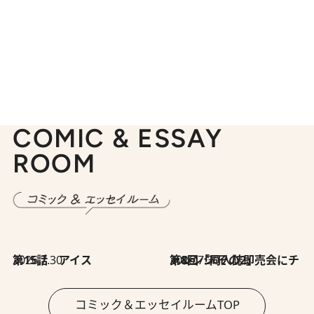
COMIC & ESSAY
ROOM
2026.7.30
第15話 アイス
2026.7.30
第8回「同人誌即売会にチャレンジ その2」
コミック＆エッセイルームTOP