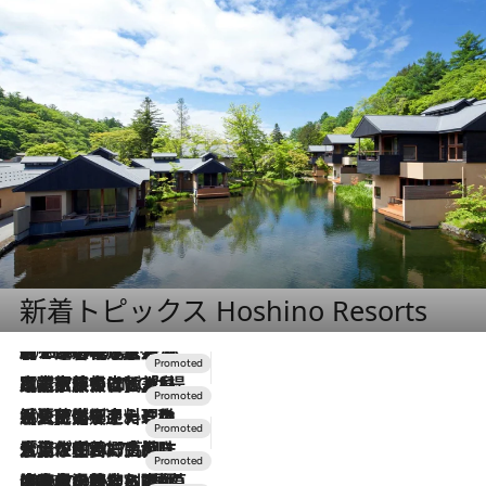
新着トピックス Hoshino Resorts
2026.8.7
【トンボの足水浴】ヒノキの香りに包まれて涼感マックス！約13℃の湧水かけ流しを避暑地「星野温泉 トンボの湯」で体験
2026.7.31
【ホテル帰省】という選択肢をOMOが提案。家族とほどよい距離を保つには「昼は実家、夜は気兼ねなくホテルで！」
2026.7.24
【夏限定ディナーコース】旬を迎える稚鮎や花ズッキーニなどをイタリア・トスカーナの郷土料理の手法で満喫！
2026.7.17
「土佐和ハーブかき氷」がOMO7高知に登場！生姜、山椒、大葉など目にも舌にも涼を呼ぶ郷土の味
2026.7.10
NEW OPEN！【界 草津】名湯の地に誕生。趣の異なる2種の温泉と上州ならではの会席・蕎麦割烹など美食を味わう究極の癒やし旅