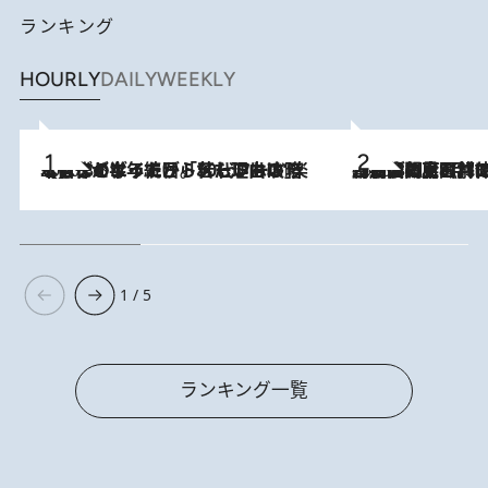
ランキング
HOURLY
DAILY
WEEKLY
2026.8.3
【自作のダイエットノートは攻略本】ダイエットが「苦しいもの」ではなくなった日。50代フードライターが半年続けられた理由は“楽しむこと”
2026.8.8
「最後に見られてよかった」上野動物園の東園パンダ舎が解体前に特別公開。8月16日まで延長されたパネル展と共に辿る“半世紀”のパンダ飼育《解体工事の図面あり》
1 / 5
ランキング一覧