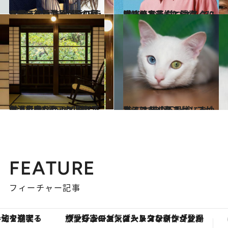
2020.1.23
女優・篠原涼子が振り返る30年の軌跡 仕事とプライベート、これからの私
カルチャー
2020.1.28
溝端淳平さんに聞く《30歳》の本当 甘いマスクに隠された苦悩と決意
カルチャー
2020.1.19
名湯で叶う15,000円以下の温泉宿8選 これは絶対、行かなきゃソンです
旅＆お出かけ
2020.1.6
猫にはシックスセンスがある？ 猫の不思議にまつわる3つの話
ライフスタイル
FEATURE
フィーチャー記事
ヴァシュロン・コンスタンタン「オーヴァーシーズ・オートマティック」。旅愛好家のお気に入りコレクションから、ジェンダーレスな新作が登場