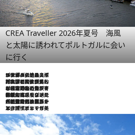
CREA Traveller 2026年夏号 海風
と太陽に誘われてポルトガルに会い
に行く
2026.8.8
リスボンの絶品スイーツ「パステル・デ・ナタ」とは？ポルトガル伝統の奥深い世界へ
2026.7.27
「私の祖国はポルトガル語です」国民的詩人フェルナンド・ペソアと、彼が愛した文学の街を歩く
2026.7.26
ポルトガル近海が育む極上の海の幸。キリリと冷えた白ワインと愉しむ、シーフード専門店の贅沢
2026.7.22
伝統の味をモダンに昇華。高感度な地元客が集う、リスボンの最旬ガストロノミー
2026.7.21
大航海時代の栄華から、震災、独裁、そして革命へ。ポルトガル・首都リスボンの石畳に刻まれた「歴史の光と影」
2026.7.13
エッセイ・ヤマザキマリ「慎ましくも美しき国 ポルトガル」