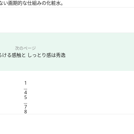
ない画期的な仕組みの化粧水。
次のページ
とろける感触と しっとり感は秀逸
1
...
4
5
...
7
8