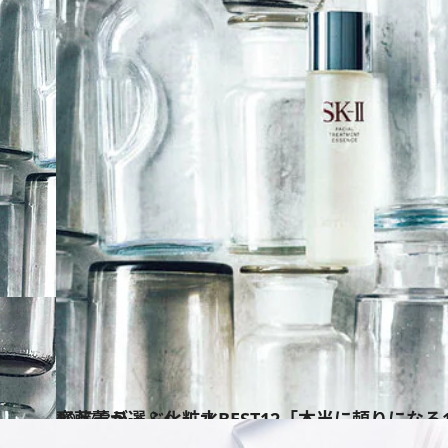
2017.3.7
齋藤薫が選ぶ化粧水BEST12「本当に頼りになる
ビューティ＆ヘルス