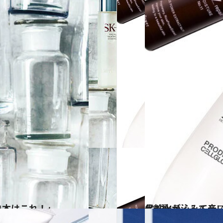
1本はこれ！」
2019.4.4
化粧水が沁みて辛いときに頼りたい！ 美容ライターが選ぶ高機能な名品3選
ビューティ＆ヘル