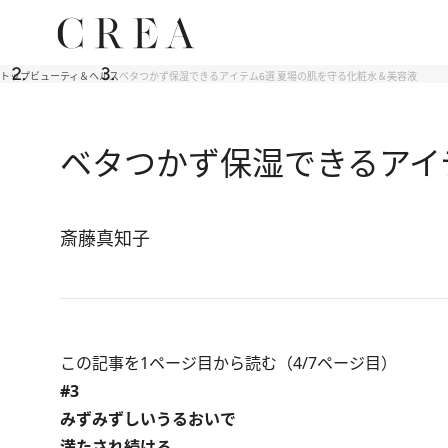
トップ
ビューティ＆ヘルス
ベタつかず保湿できるアイテム6選 夏場の肌を守る化粧水＆美容液
ベタつかず保湿できるアイ
斎藤真知子
この記事を1ページ目から読む（4/7ページ目）
#3
みずみずしいうるおいで
満たされ続ける