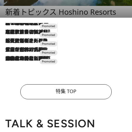
新着トピックス Hoshino Resorts
2026.8.7
【トンボの足水浴】ヒノキの香りに包まれて涼感マックス！約13℃の湧水かけ流しを避暑地「星野温泉 トンボの湯」で体験
2026.7.31
【ホテル帰省】という選択肢をOMOが提案。家族とほどよい距離を保つには「昼は実家、夜は気兼ねなくホテルで！」
2026.7.24
【夏限定ディナーコース】旬を迎える稚鮎や花ズッキーニなどをイタリア・トスカーナの郷土料理の手法で満喫！
2026.7.17
「土佐和ハーブかき氷」がOMO7高知に登場！生姜、山椒、大葉など目にも舌にも涼を呼ぶ郷土の味
2026.7.10
NEW OPEN！【界 草津】名湯の地に誕生。趣の異なる2種の温泉と上州ならではの会席・蕎麦割烹など美食を味わう究極の癒やし旅
特集 TOP
TALK & SESSION