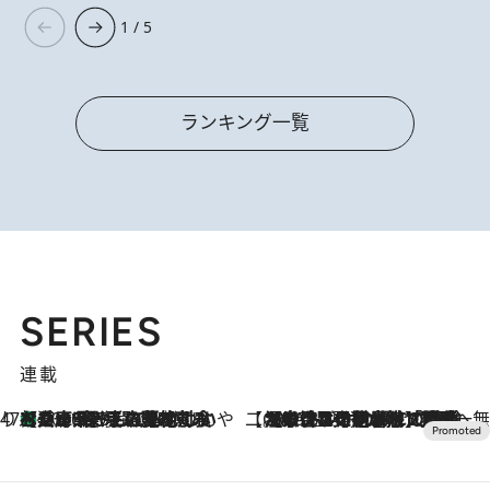
1 / 5
ランキング一覧
SERIES
連載
47都道府県の手みやげ ひんやりスイーツで夏を満喫
【兵庫県】この夏絶対食べたい 冷やしておいしいおやつ3選 淡路島の恵みをジェラートに集約
2026.8.8
【CREA×星野リゾート】唯一無二。癒しと発見が待つ場所へ
2026.8.7
【トンボの足水浴】ヒノキの香りに包まれて涼感マックス！約13℃の湧水かけ流しを避暑地「星野温泉 トンボの湯」で体験