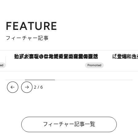
FEATURE
フィーチャー記事
「土佐和ハーブかき氷」がOMO7高知に登場！生姜、山椒、大葉など目にも舌にも涼を呼ぶ郷土の味
3
/
6
フィーチャー記事一覧