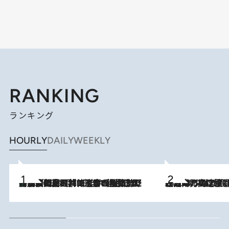
RANKING
ランキング
HOURLY
DAILY
WEEKLY
「最後に見られてよかった」上野動物園の東園パンダ舎が解体前に特別公開。8月16日まで延長されたパネル展と共に辿る“半世紀”のパンダ飼育《解体工事の図面あり》
2026.8.8
2026.8.7
「湘南乃風に憧れて」観客大盛上がりの“タオル回し”に、ラッパー顔負けの高速歌唱まで…さだまさし（74）のアグレッシブすぎる現在地