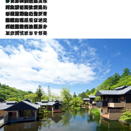
リスボンの絶品スイーツ「パステル・デ・ナタ」とは？ポルトガル伝統の奥深い世界へ
2026.8.8
2026.7.27
「私の祖国はポルトガル語です」国民的詩人フェルナンド・ペソアと、彼が愛した文学の街を歩く
2026.7.26
ポルトガル近海が育む極上の海の幸。キリリと冷えた白ワインと愉しむ、シーフード専門店の贅沢
2026.7.22
伝統の味をモダンに昇華。高感度な地元客が集う、リスボンの最旬ガストロノミー
2026.7.21
大航海時代の栄華から、震災、独裁、そして革命へ。ポルトガル・首都リスボンの石畳に刻まれた「歴史の光と影」
2026.7.13
エッセイ・ヤマザキマリ「慎ましくも美しき国 ポルトガル」