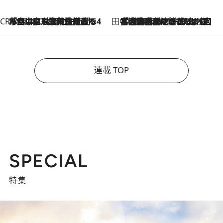
CREA'S CHOICE
2026.8.7
「立川にも歌舞伎があるんだよ」 片岡仁左衛門・市川中車ら豪華座組みで4年目の立川立飛歌舞伎へ
田中稲の勝手に再ブーム
2026.8.7
「湘南乃風に憧れて」観客大盛上がりの“タオル回し”に、ラッパー顔負けの高速歌唱まで…さだまさし（74）のアグレッシブすぎる現在地
連載 TOP
SPECIAL
特集