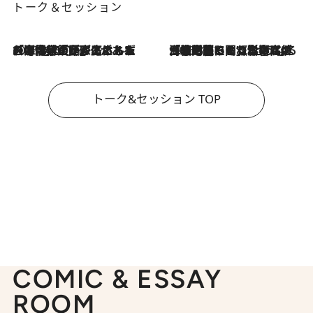
トーク＆セッション
2026.8.3
「今後値上げがあるとすれば…」「リスクがあるのは今年の冬」エネルギー専門家が語る、ホルムズ海峡封鎖が家庭にもたらす“ある心配”
2026.8.3
「住宅建てられない…」「サーチャージ料の高値が続いている」ホルムズ海峡封鎖による影響はいつまで続く？《エネルギー専門家に聞く“どうなる日本の暮らし”》
トーク&セッション TOP
COMIC & ESSAY
ROOM