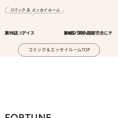
2026.7.30
第15話 アイス
2026.7.30
第8回「同人誌即売会にチャレンジ その2」
コミック＆エッセイルームTOP
FORTUNE