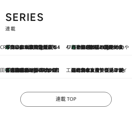
SERIES
連載
CREA'S CHOICE
「立川にも歌舞伎があるんだよ」 片岡仁左衛門・市川中車ら豪華座組みで4年目の立川立飛歌舞伎へ
16 Minutes Ago
47都道府県の手みやげ ひんやりスイーツで夏を満喫
【京都府】この夏絶対食べたい 冷やしておいしいおやつ3選 ひと口目から心を掴む新緑のテリーヌ
16 Minutes Ago
田中稲の勝手に再ブーム
「湘南乃風に憧れて」観客大盛上がりの“タオル回し”に、ラッパー顔負けの高速歌唱まで…さだまさし（74）のアグレッシブすぎる現在地
5 Hours Ago
工藤まやのおもてなしハワイ
2026.8.6
【ハワイ土産】ローカルの絶大な支持で復活！ 絶品の幻クッキー《元ファンの日本人女性が受け継いだ名店》
連載 TOP