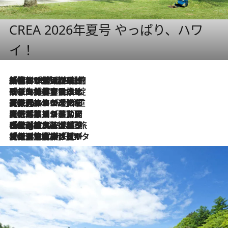
CREA 2026年夏号 やっぱり、ハワ
イ！
2026.8.6
「荷物が増えるほど旅ストレスは増す」美容ジャーナリストがたどり着いた最終結論。“化粧品を劇的に減らす”感動の凝縮美容とは
2026.8.6
「旅先には金髪ウィッグを持参」日本と同じメイクでは損してる!? 美容ジャーナリストが提案する“掟破りの旅美容”とは
2026.8.6
【厳選旅コスメ】「身軽さ＆UV対策重視！」ヘアアーティストshucoが選んだ夏旅ベストコスメを発表【Mサイズジップ】
2026.8.5
【厳選旅コスメ】国内をあちこち移動する河井菜摘が選んだ夏旅ベストコスメ発表！「リラックスアイテムはマスト」【Mサイズジップ】
2026.8.4
【厳選旅コスメ】「紫外線＆乾燥対策しながらメイク感も！」ヘア＆メイクGeorgeが選んだ夏旅ベストコスメを発表！【Mサイズジップ】
2026.8.3
【厳選旅コスメ】「保湿もタイパ重視！」“サウナ好き”タレント清水みさとが愛用する夏旅ベストコスメを発表！【Mサイズジップ】