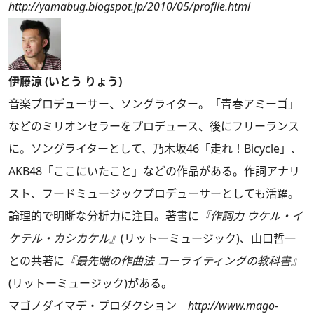
http://yamabug.blogspot.jp/2010/05/profile.html
伊藤涼 (いとう りょう)
音楽プロデューサー、ソングライター。「青春アミーゴ」
などのミリオンセラーをプロデュース、後にフリーランス
に。ソングライターとして、乃木坂46「走れ！Bicycle」、
AKB48「ここにいたこと」などの作品がある。作詞アナリ
スト、フードミュージックプロデューサーとしても活躍。
論理的で明晰な分析力に注目。著書に
『作詞力 ウケル・イ
ケテル・カシカケル』
(リットーミュージック)、山口哲一
との共著に
『最先端の作曲法 コーライティングの教科書』
(リットーミュージック)がある。
マゴノダイマデ・プロダクション
http://www.mago-