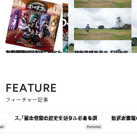
2016.9.13
世界標準アイドル“わーすた”を支える クリエイター女子集団は精鋭揃い！
カルチャー
2015.8.7
村上春樹さんの「熊本旅行記」をめぐる ちょっとしたこぼれ話
FEATURE
フィーチャー記事
「大事なのは地域の意識を変えること」。ロレックス賞受賞の自然保護活動家が実現させたナイジェリアの自然環境の復活
ヴァシュロン・コンスタンタン