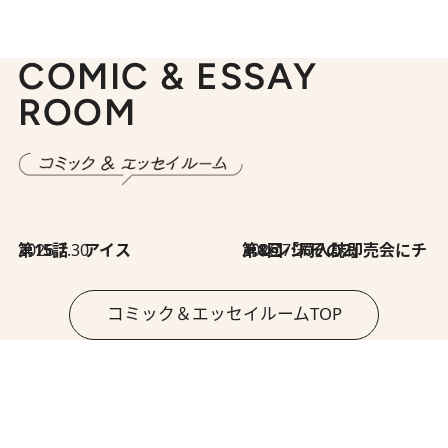
COMIC & ESSAY
ROOM
2026.7.30
第15話 アイス
2026.7.30
第8回「同人誌即売会にチャレンジ その2」
コミック＆エッセイルームTOP