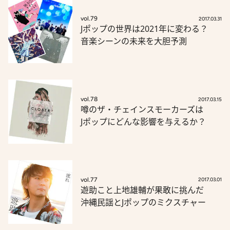
vol.79
2017.03.31
Jポップの世界は2021年に変わる？
音楽シーンの未来を大胆予測
vol.78
2017.03.15
噂のザ・チェインスモーカーズは
Jポップにどんな影響を与えるか？
vol.77
2017.03.01
遊助こと上地雄輔が果敢に挑んだ
沖縄民謡とJポップのミクスチャー