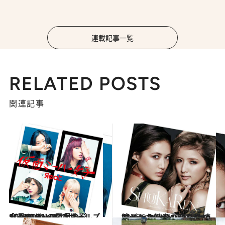
連載記事一覧
RELATED POSTS
関連記事
2016.7.31
全員10代！ 噂のガールズバンド ЯeaLに見るSCANDALの巨大な影
カルチャー
2016.9.30
E-girlsから飛び出した姉妹デュオ ShuuKaRenの凛とした魅力の源泉は
カルチャー