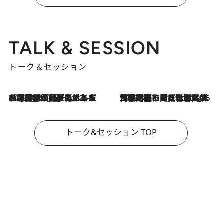
TALK & SESSION
トーク＆セッション
2026.8.3
「今後値上げがあるとすれば…」「リスクがあるのは今年の冬」エネルギー専門家が語る、ホルムズ海峡封鎖が家庭にもたらす“ある心配”
2026.8.3
「住宅建てられない…」「サーチャージ料の高値が続いている」ホルムズ海峡封鎖による影響はいつまで続く？《エネルギー専門家に聞く“どうなる日本の暮らし”》
トーク&セッション TOP