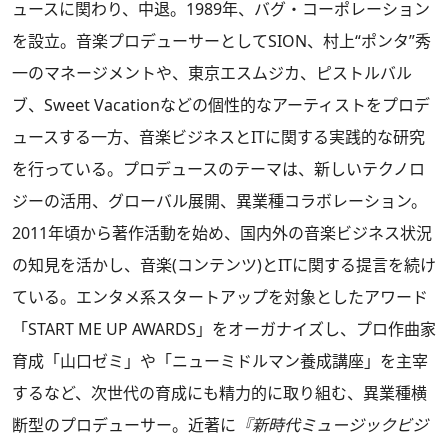
ュースに関わり、中退。1989年、バグ・コーポレーション
を設立。音楽プロデューサーとしてSION、村上“ポンタ”秀
一のマネージメントや、東京エスムジカ、ピストルバル
ブ、Sweet Vacationなどの個性的なアーティストをプロデ
ュースする一方、音楽ビジネスとITに関する実践的な研究
を行っている。プロデュースのテーマは、新しいテクノロ
ジーの活用、グローバル展開、異業種コラボレーション。
2011年頃から著作活動を始め、国内外の音楽ビジネス状況
の知見を活かし、音楽(コンテンツ)とITに関する提言を続け
ている。エンタメ系スタートアップを対象としたアワード
「START ME UP AWARDS」をオーガナイズし、プロ作曲家
育成「山口ゼミ」や「ニューミドルマン養成講座」を主宰
するなど、次世代の育成にも精力的に取り組む、異業種横
断型のプロデューサー。近著に
『新時代ミュージックビジ