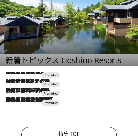
新着トピックス Hoshino Resorts
2026.7.31
【ホテル帰省】という選択肢をOMOが提案。家族とほどよい距離を保つには「昼は実家、夜は気兼ねなくホテルで！」
2026.7.24
【夏限定ディナーコース】旬を迎える稚鮎や花ズッキーニなどをイタリア・トスカーナの郷土料理の手法で満喫！
2026.7.17
「土佐和ハーブかき氷」がOMO7高知に登場！生姜、山椒、大葉など目にも舌にも涼を呼ぶ郷土の味
2026.7.10
NEW OPEN！【界 草津】名湯の地に誕生。趣の異なる2種の温泉と上州ならではの会席・蕎麦割烹など美食を味わう究極の癒やし旅
特集 TOP