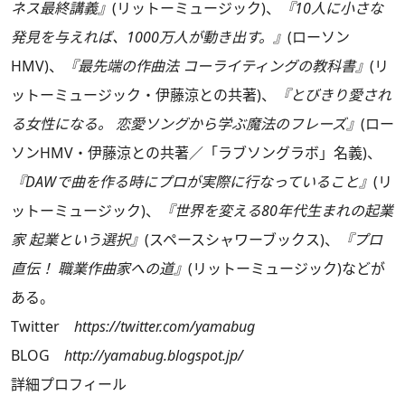
ネス最終講義』
(リットーミュージック)、
『10人に小さな
発見を与えれば、1000万人が動き出す。』
(ローソン
HMV)、
『最先端の作曲法 コーライティングの教科書』
(リ
ットーミュージック・伊藤涼との共著)、
『とびきり愛され
る女性になる。 恋愛ソングから学ぶ魔法のフレーズ』
(ロー
ソンHMV・伊藤涼との共著／「ラブソングラボ」名義)、
『DAWで曲を作る時にプロが実際に行なっていること』
(リ
ットーミュージック)、
『世界を変える80年代生まれの起業
家 起業という選択』
(スペースシャワーブックス)、
『プロ
直伝！ 職業作曲家への道』
(リットーミュージック)などが
ある。
Twitter
https://twitter.com/yamabug
BLOG
http://yamabug.blogspot.jp/
詳細プロフィール