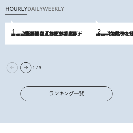
HOURLY
DAILY
WEEKLY
2026.8.5
【なぜ吉沢亮は「気配を消せる」のか？】興行収入208億の『国宝』を経て挑むミュージカル『ディア・エヴァン・ハンセン』。トップ俳優が舞台上でさらけ出した“孤独”とは
2026.8.5
【阿川佐和子さんの年とる力】なぜ70代で始めた趣味は“こんなに楽しい”のか？ ピアノ、俳句…スランプに陥っても続けられる“ある秘訣”とは
1 / 5
ランキング一覧