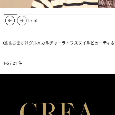
占い
1
/
10
の
旅＆お出かけ
グルメ
カルチャー
ライフスタイル
ビューティ＆
1-5 / 21
件