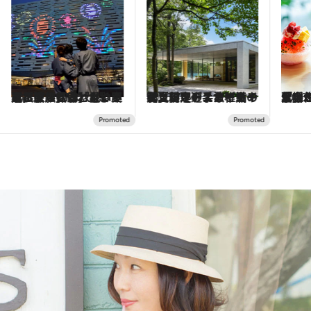
2026.7.31
【ホテル帰省】という選択肢をOMOが提案。家族とほどよい距離を保つには「昼は実家、夜は気兼ねなくホテルで！」
2026.7.24
【夏限定ディナーコース】旬を迎える稚鮎や花ズッキーニなどをイタリア・トスカーナの郷土料理の手法で満喫！
2026.
「土佐和ハーブかき氷」がOMO7高