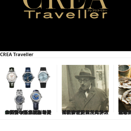
CREA Traveller
上質かつ高性能なのに100万円台〈2026年夏の新作ウォッチ〉時計ライターが太鼓判を押す上質なユニセックス・ウォッチ5選
2026.8.8
2026.7.27
「私の祖国はポルトガル語です」国民的詩人フェルナンド・ペソアと、彼が愛した文学の街を歩く
2026.
ポルトガル近海が育む極上の海の幸。キリリと冷えた白ワインと