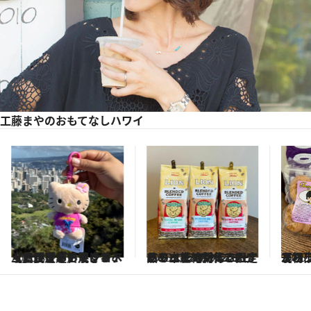
工藤まやのおもてなしハワイ
2026.8.6
【ハワイ通も驚くレア土産】ダイヤモンドヘッド限定「日焼けキティ」がかわいすぎる！ 《日焼けポチャッコ、ぐでたまも》
2025.12.20
ハワイで絶対行きたい！ ＜ライオンコーヒー本社で買えるおすすめ土産＞新作、限定品、コナ100%コーヒーも
2025.
【ハワイ土産】メディア初出し！ 一度食べたらリピ決定の“10ドル以下のローカルお菓子”