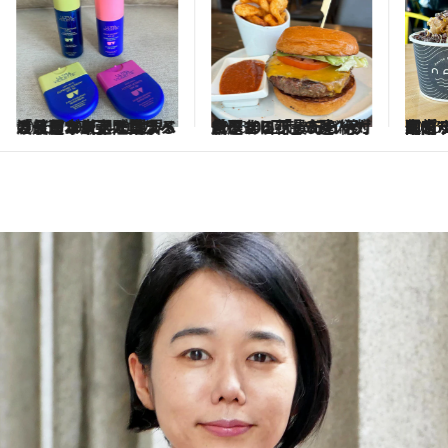
2026.7.17
渡航歴100回以上のハワイ通が厳選！ 世界の最旬コスメが集まる「セフォラ」で買うべき《日本未上陸コスメ＆スキンケア10選》
2026.4.17
ハワイに行ったら絶対食べたい！ ハワイ渡航歴100回超の達人が厳選する「最旬バーガーショップ」3選
2026.
週末ハワイで心と体をリセット！ “渡航100回超”のハワイ賢