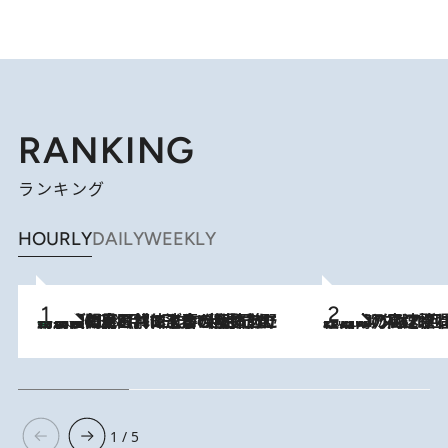
RANKING
ランキング
HOURLY
DAILY
WEEKLY
「最後に見られてよかった」上野動物園の東園パンダ舎が解体前に特別公開。8月16日まで延長されたパネル展と共に辿る“半世紀”のパンダ飼育《解体工事の図面あり》
2026.8.8
2026.8.7
「湘南乃風に憧れて」観客大盛上がりの“タオル回し”に、ラッパー顔負けの高速歌唱まで…さだまさし（74）のアグレッシブすぎる現在地
1 / 5