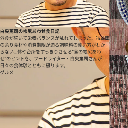
白央篤司の帳尻あわせ食日記
外食が続いて栄養バランスが乱れてしまった、冷蔵庫
の余り食材や消費期限が迫る調味料の使い方がわか
らない…体や台所をすっきりさせる“食の帳尻あわ
創造的に食
せ”のヒントを、フードライター・白央篤司さんが
大昔の人
日々の食体験とともに綴ります。
にあるす
グルメ
のような
が、何千
みを繰り
ブと病気
マの料理
ました。
（EATI
生活に活