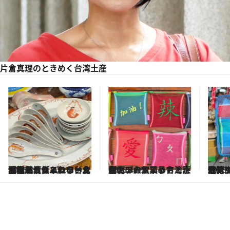
片倉真理のときめく台湾土産
2026.8.5
下町風情あふれる台北屈指の人気エリア・大稲埕でセンスのいい台湾土産《ヴィンテージ食器、おしゃれなビニールバッグ…》
2026.4.29
断トツのおいしさと評判のデーツ菓子も！ 台北の人気エリア・永康街のおすすめ台湾土産
2026.
台湾土産の定番「漁師網バッグ」が進化！ 迪化街の人気店で探す最新アイテム〈ポーチやスマホショルダーも〉