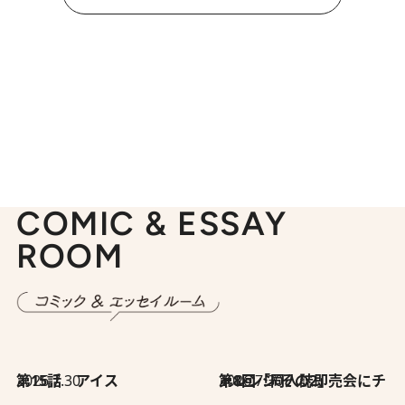
COMIC & ESSAY
ROOM
2026.7.30
第15話 アイス
2026.7.30
第8回「同人誌即売会にチャレンジ その2」