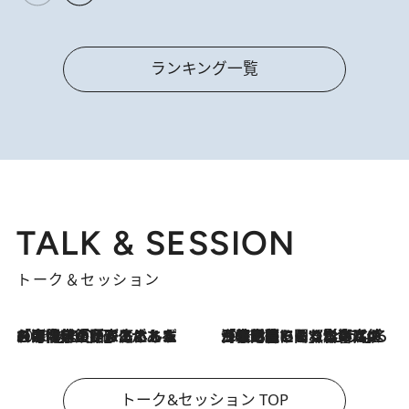
ランキング一覧
TALK & SESSION
トーク＆セッション
2026.8.3
「今後値上げがあるとすれば…」「リスクがあるのは今年の冬」エネルギー専門家が語る、ホルムズ海峡封鎖が家庭にもたらす“ある心配”
2026.8.3
「住宅建てられない…」「サーチャージ料の高値が続いている」ホルムズ海峡封鎖による影響はいつまで続く？《エネルギー専門家に聞く“どうなる日本の暮らし”》
トーク&セッション TOP