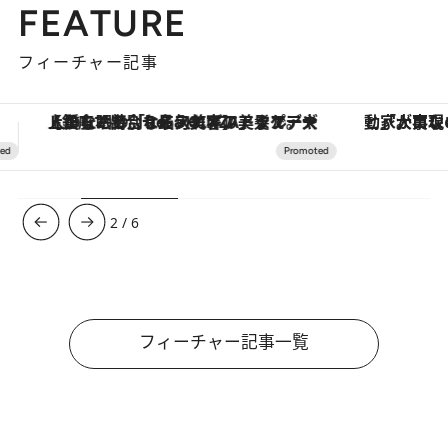
FEATURE
フィーチャー記事
「大事なのは地域の意識を変えること」。ロレックス賞受賞の自然保護活動家が実現させたナイジェリアの自然環境の復活
【夏限定ディナーコース】旬を迎
3
/
6
フィーチャー記事一覧