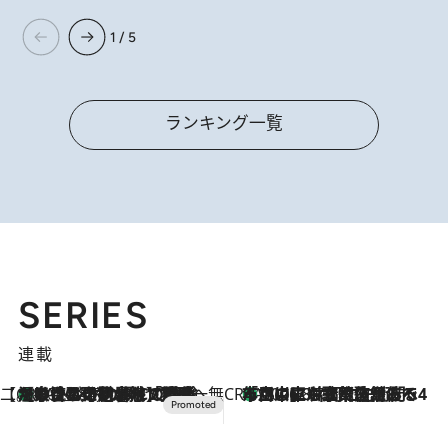
1 / 5
ランキング一覧
SERIES
連載
【CREA×星野リゾート】唯一無二。癒しと発見が待つ場所へ
【トンボの足水浴】ヒノキの香りに包まれて涼感マックス！約13℃の湧水かけ流しを避暑地「星野温泉 トンボの湯」で体験
2026.8.7
CREA'S CHOICE
「立川にも歌舞伎があるんだよ」 片岡仁左衛門・市川中車ら豪華座組みで4年目の立川立飛歌舞伎へ
2026.8.7