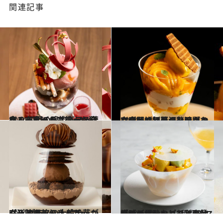
関連記事
2024.5.15
まるで食べるフルーツ狩り！ 初夏の限定パフェはさくらんぼが主役 ほろ苦いコーヒーのパフェも必食
グルメ
2024.5.14
完全予約制のバーのような空間で初夏の贅沢なマンゴーパフェシャンパンに合わせて贅沢な時間を
グルメ
2024.4.17
【パスカル・ル・ガック】 グラスの上にチョコレート細工の 大輪の花が咲き誇る美しきパフェ
グルメ
2024.5.28
「時の雫」など3種類のマンゴーに酔いしれる恵比寿のデザートコース チェリーとバラのパフェも登場！
グルメ