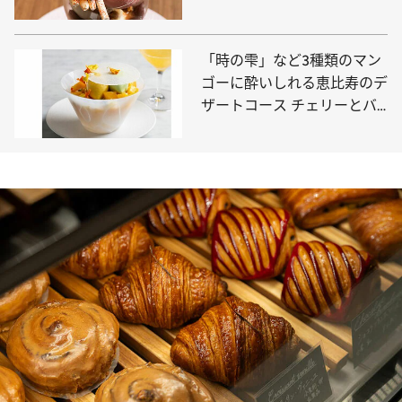
のパフェも必食
「時の雫」など3種類のマン
ゴーに酔いしれる恵比寿のデ
ザートコース チェリーとバ
ラのパフェも登場！