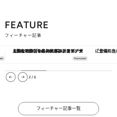
FEATURE
フィーチャー記事
「土佐和ハーブかき氷」がOMO7高知に登場！生姜、山椒、大葉など目にも舌にも涼を呼ぶ郷土の味
【夏限定ディナーコース】旬を迎
3
/
6
フィーチャー記事一覧