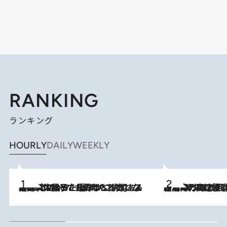
RANKING
ランキング
HOURLY
DAILY
WEEKLY
2026.8.5
【阿川佐和子さんの年とる力】なぜ70代で始めた趣味は“こんなに楽しい”のか？ ピアノ、俳句…スランプに陥っても続けられる“ある秘訣”とは
「湘南乃風に憧れて」観客大盛上がりの“タオル回し”に、ラッパー顔負けの高速歌唱まで…さだまさし（74）のアグレッシブすぎる現在地
2026.8.7