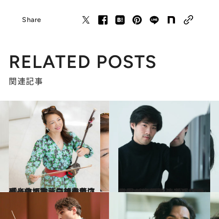
Share
RELATED POSTS
関連記事
2023.10.26
「身体で歌う気持ちで演奏している」二胡奏者ウェイウェイ・ウーの心に残った坂本龍一の言葉
カルチャー
2023.1.31
世界が注目するブルース・リウが ショパンコンクールで優勝して感じた 周囲の変化と演奏を続ける2つの理由
カルチャー