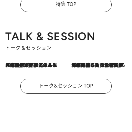
特集 TOP
TALK & SESSION
トーク＆セッション
2026.8.3
「今後値上げがあるとすれば…」「リスクがあるのは今年の冬」エネルギー専門家が語る、ホルムズ海峡封鎖が家庭にもたらす“ある心配”
2026.8.3
「住宅建てられない…」「サーチャージ料の高値が続いている」ホルムズ海峡封鎖による影響はいつまで続く？《エネルギー専門家に聞く“どうなる日本の暮らし”》
トーク&セッション TOP