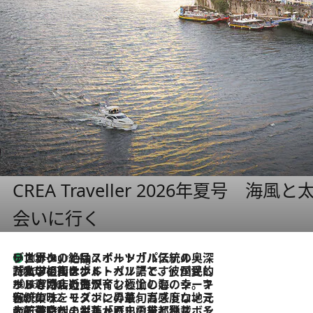
CREA Traveller 2026年夏号
会いに行く
リスボンの絶品スイーツ「パステル・デ・ナタ」とは？ポルトガル伝統の奥深い世界へ
10 Hours Ago
2026.7.27
「私の祖国はポルトガル語です」国民的詩人フェルナンド・ペソアと、彼が愛した文学の街を歩く
2026.7.26
ポルトガル近海が育む極上の海の幸。キリリと冷えた白ワインと愉しむ、シーフード専門店の贅沢
2026.7.22
伝統の味をモダンに昇華。高感度な地元客が集う、リスボンの最旬ガストロノミー
2026.7.21
大航海時代の栄華から、震災、独裁、そして革命へ。ポルトガル・首都リスボンの石畳に刻まれた「歴史の光と影」