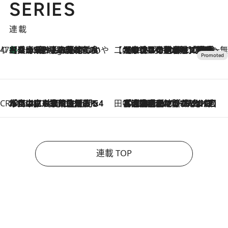
SERIES
連載
47都道府県の手みやげ ひんやりスイーツで夏を満喫
【兵庫県】この夏絶対食べたい 冷やしておいしいおやつ3選 淡路島の恵みをジェラートに集約
9 Hours Ago
【CREA×星野リゾート】唯一無二。癒しと発見が待つ場所へ
2026.8.7
【トンボの足水浴】ヒノキの香りに包まれて涼感マックス！約13℃の湧水かけ流しを避暑地「星野温泉 トンボの湯」で体験
CREA'S CHOICE
2026.8.7
「立川にも歌舞伎があるんだよ」 片岡仁左衛門・市川中車ら豪華座組みで4年目の立川立飛歌舞伎へ
田中稲の勝手に再ブーム
2026.8.7
「湘南乃風に憧れて」観客大盛上がりの“タオル回し”に、ラッパー顔負けの高速歌唱まで…さだまさし（74）のアグレッシブすぎる現在地
連載 TOP