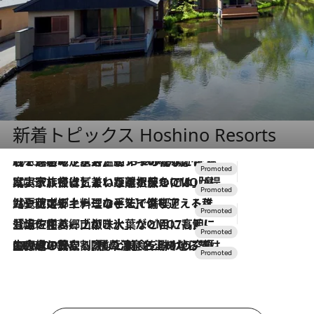
新着トピックス Hoshino Resorts
2026.8.7
【トンボの足水浴】ヒノキの香りに包まれて涼感マックス！約13℃の湧水かけ流しを避暑地「星野温泉 トンボの湯」で体験
2026.7.31
【ホテル帰省】という選択肢をOMOが提案。家族とほどよい距離を保つには「昼は実家、夜は気兼ねなくホテルで！」
2026.7.24
【夏限定ディナーコース】旬を迎える稚鮎や花ズッキーニなどをイタリア・トスカーナの郷土料理の手法で満喫！
2026.7.17
「土佐和ハーブかき氷」がOMO7高知に登場！生姜、山椒、大葉など目にも舌にも涼を呼ぶ郷土の味
2026.7.10
NEW OPEN！【界 草津】名湯の地に誕生。趣の異なる2種の温泉と上州ならではの会席・蕎麦割烹など美食を味わう究極の癒やし旅