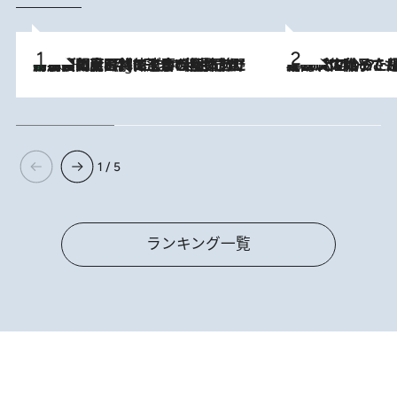
「最後に見られてよかった」上野動物園の東園パンダ舎が解体前に特別公開。8月16日まで延長されたパネル展と共に辿る“半世紀”のパンダ飼育《解体工事の図面あり》
10 Hours Ago
2026.8.5
【阿川佐和子さんの年とる力】なぜ70代で始めた趣味は“こんなに楽しい”のか？ ピアノ、俳句…スランプに陥っても続けられる“ある秘訣”とは
1 / 5
ランキング一覧