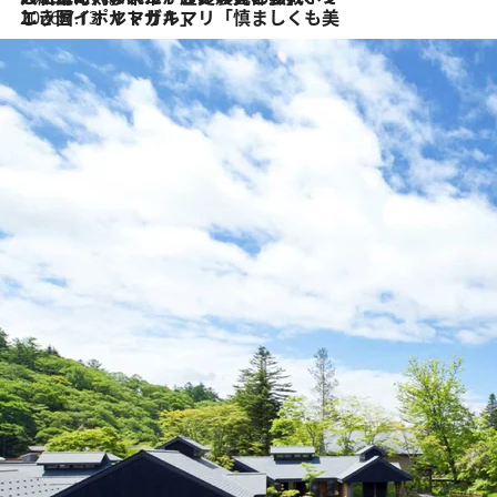
2026.7.13
エッセイ・ヤマザキマリ「慎ましくも美しき国 ポルトガル」