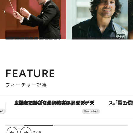
2023.9.29
「葬送のフリーレン」で新たな挑戦鎌倉殿、ヴァイオレット・エヴァーガーデンの作曲家Evan Callの転機
カルチャー
2023.3.17
新国立劇場にレオナルド・カパルボが 初登場。テノール界の新王子は 美しく知的でストイックな完璧主義者
カルチャー
FEATURE
フィーチャー記事
「星のや富士」でデジタルデトックス。冨士信仰の歴史を辿り、心身を調える。
ヴァシュロン・コンスタンタン
3
/
6