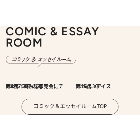
COMIC & ESSAY
ROOM
2026.7.30
第8回「同人誌即売会にチャレンジ その2」
2026.7.30
第15話 アイス
コミック＆エッセイルームTOP