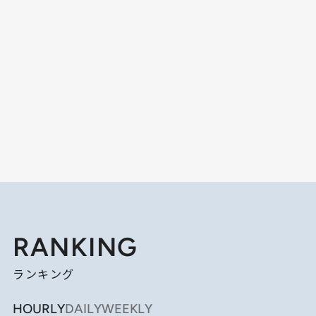
RANKING
ランキング
HOURLY
DAILY
WEEKLY