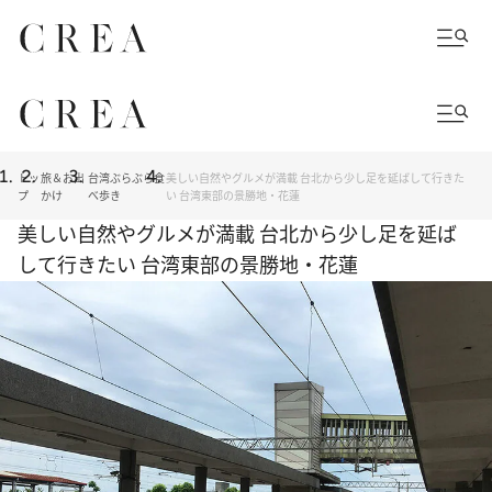
トッ
旅＆お出
台湾ぶらぶら食
美しい自然やグルメが満載 台北から少し足を延ばして行きた
プ
かけ
べ歩き
い 台湾東部の景勝地・花蓮
美しい自然やグルメが満載 台北から少し足を延ば
して行きたい 台湾東部の景勝地・花蓮