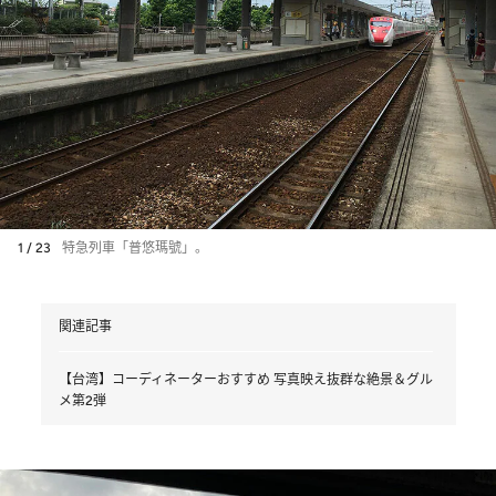
1 / 23
特急列車「普悠瑪號」。
関連記事
【台湾】コーディネーターおすすめ 写真映え抜群な絶景＆グル
メ第2弾