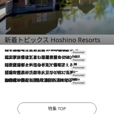
新着トピックス Hoshino Resorts
2026.8.7
【トンボの足水浴】ヒノキの香りに包まれて涼感マックス！約13℃の湧水かけ流しを避暑地「星野温泉 トンボの湯」で体験
2026.7.31
【ホテル帰省】という選択肢をOMOが提案。家族とほどよい距離を保つには「昼は実家、夜は気兼ねなくホテルで！」
2026.7.24
【夏限定ディナーコース】旬を迎える稚鮎や花ズッキーニなどをイタリア・トスカーナの郷土料理の手法で満喫！
2026.7.17
「土佐和ハーブかき氷」がOMO7高知に登場！生姜、山椒、大葉など目にも舌にも涼を呼ぶ郷土の味
2026.7.10
NEW OPEN！【界 草津】名湯の地に誕生。趣の異なる2種の温泉と上州ならではの会席・蕎麦割烹など美食を味わう究極の癒やし旅
特集 TOP