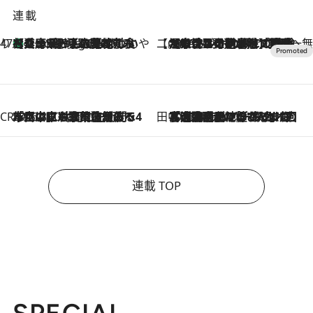
連載
47都道府県の手みやげ ひんやりスイーツで夏を満喫
【兵庫県】この夏絶対食べたい 冷やしておいしいおやつ3選 淡路島の恵みをジェラートに集約
3 Hours Ago
【CREA×星野リゾート】唯一無二。癒しと発見が待つ場所へ
2026.8.7
【トンボの足水浴】ヒノキの香りに包まれて涼感マックス！約13℃の湧水かけ流しを避暑地「星野温泉 トンボの湯」で体験
CREA'S CHOICE
2026.8.7
「立川にも歌舞伎があるんだよ」 片岡仁左衛門・市川中車ら豪華座組みで4年目の立川立飛歌舞伎へ
田中稲の勝手に再ブーム
2026.8.7
「湘南乃風に憧れて」観客大盛上がりの“タオル回し”に、ラッパー顔負けの高速歌唱まで…さだまさし（74）のアグレッシブすぎる現在地
連載 TOP
SPECIAL