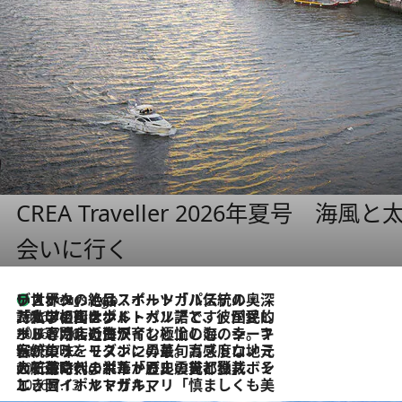
CREA Traveller 2026年夏号
会いに行く
リスボンの絶品スイーツ「パステル・デ・ナタ」とは？ポルトガル伝統の奥深い世界へ
4 Hours Ago
2026.7.27
「私の祖国はポルトガル語です」国民的詩人フェルナンド・ペソアと、彼が愛した文学の街を歩く
2026.7.26
ポルトガル近海が育む極上の海の幸。キリリと冷えた白ワインと愉しむ、シーフード専門店の贅沢
2026.7.22
伝統の味をモダンに昇華。高感度な地元客が集う、リスボンの最旬ガストロノミー
2026.7.21
大航海時代の栄華から、震災、独裁、そして革命へ。ポルトガル・首都リスボンの石畳に刻まれた「歴史の光と影」
2026.7.13
エッセイ・ヤマザキマリ「慎ましくも美しき国 ポルトガル」