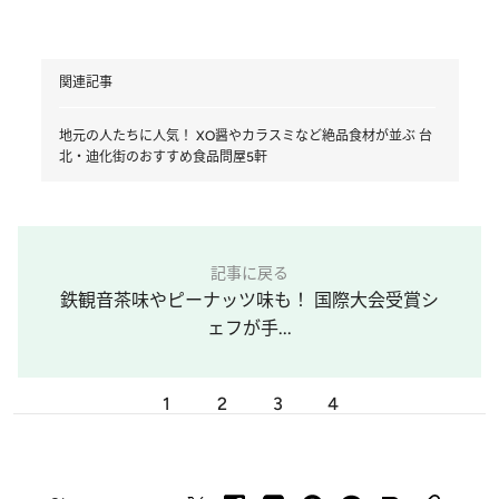
関連記事
地元の人たちに人気！ XO醤やカラスミなど絶品食材が並ぶ 台
北・迪化街のおすすめ食品問屋5軒
記事に戻る
鉄観音茶味やピーナッツ味も！ 国際大会受賞シ
ェフが手...
1
2
3
4