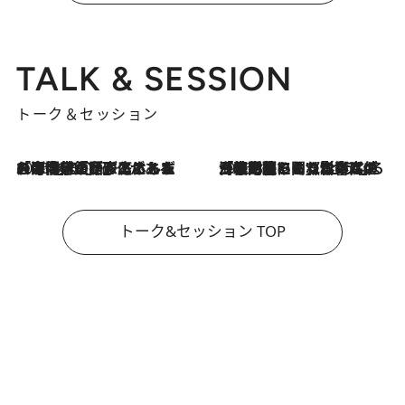
TALK & SESSION
トーク＆セッション
2026.8.3
「今後値上げがあるとすれば…」「リスクがあるのは今年の冬」エネルギー専門家が語る、ホルムズ海峡封鎖が家庭にもたらす“ある心配”
2026.8.3
「住宅建てられない…」「サーチャージ料の高値が続いている」ホルムズ海峡封鎖による影響はいつまで続く？《エネルギー専門家に聞く“どうなる日本の暮らし”》
トーク&セッション TOP