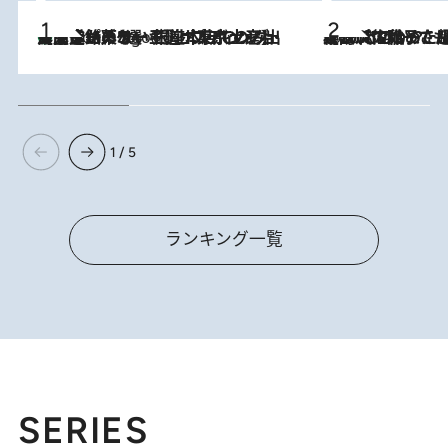
【間違いのない王道・東京土産】資生堂パーラー 銀座本店でのみ出会える銘菓5選《極上プディング・濃厚チーズケーキ・ボンボンショコラほか》
4 Hours Ago
2026.8.5
【阿川佐和子さんの年とる力】なぜ70代で始めた趣味は“こんなに楽しい”のか？ ピアノ、俳句…スランプに陥っても続けられる“ある秘訣”とは
1 / 5
ランキング一覧
SERIES