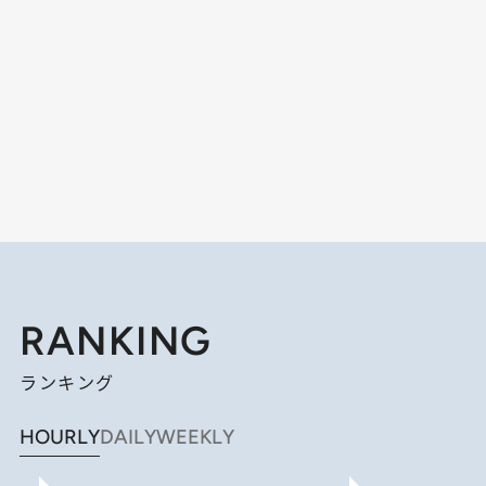
RANKING
ランキング
HOURLY
DAILY
WEEKLY