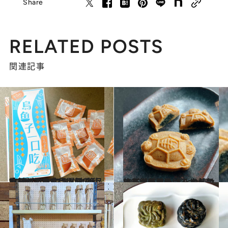
Share
RELATED POSTS
関連記事
2022.12.29
地元の人たちに人気！ XO醤やカラスミなど絶品食材が並ぶ 台北・迪化街のおすすめ食品問屋5軒
旅＆お出かけ
2022.11.27
旅行中のおやつ・お土産にぴったり！ 進化を続ける老舗が手掛ける 台湾の絶品中華菓子
旅＆お出かけ