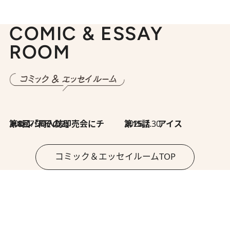
COMIC & ESSAY
ROOM
2026.7.30
第8回「同人誌即売会にチャレンジ その2」
2026.7.30
第15話 アイス
コミック＆エッセイルームTOP