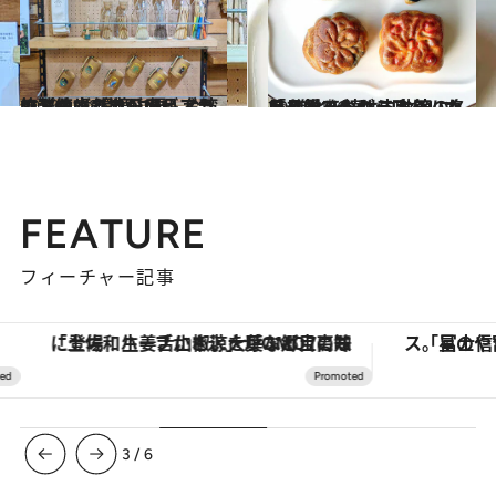
2022.10.8
竹製の歯ブラシやビアカップなど 環境に優しくて、使い心地がいい 台湾の洗練された日用品ブランド
旅＆お出かけ
2022.8.26
トリュフやカラスミ、カスタード入り 中秋節に名月を愛でながら味わいたい 進化を続ける台湾の「月餅」
旅＆お出かけ
FEATURE
フィーチャー記事
「土佐和ハーブかき氷」がOMO7高知に登場！生姜、山椒、大葉など目にも舌にも涼を呼ぶ郷土の味
3
/
6