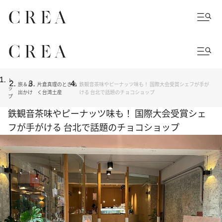
ト
旅＆お
片倉真理のときめ
鉄観音茶味やピーナッツ味も！ 国際大会受賞シェフが手が
ッ
出かけ
く台湾土産
ける 台北で話題のチョコショップ
プ
鉄観音茶味やピーナッツ味も！ 国際大会受賞シェ
フが手がける 台北で話題のチョコショップ