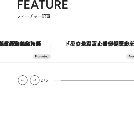
FEATURE
フィーチャー記事
【銀座で出合う最旬美容】美髪ケアや上質な眠り…セルフケアのアップデートから、特別な名入れギフトまで。大人のための「ReFa GINZA」クルーズ
「星のや富士」でデジタルデトックス。冨士信仰の歴史を辿り、心身を調える
2
/
5