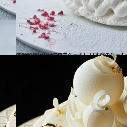
2022.11.11
【2022年版クリスマスケーキ】 日本発のケーキが艶やかに！ いちごのショートケーキ11選
グルメ