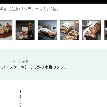
種、(左上)「ベラヴェッカ」2種。
記事に戻る
リスマスケーキ】 すっかり定番のクリ...
1
2
3
4
5