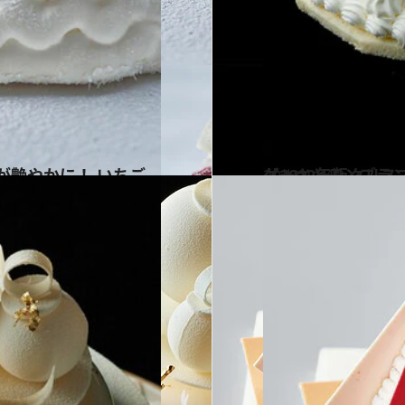
2022.11.12
【2022年版クリスマスケーキ】 ほっくりした甘さに魅了される 栗のケーキ
グルメ