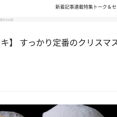
新着記事
連載
特集
トーク＆セ
豊作の12選
ーキ】 すっかり定番のクリスマ