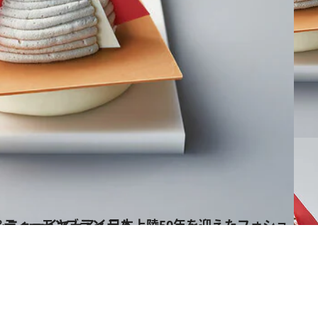
年を迎えたフォションから クリスマス＆ニューイヤーアイテム