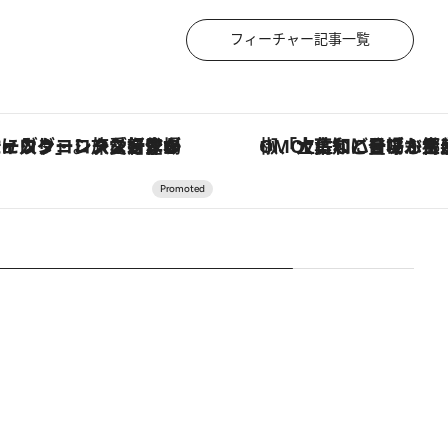
フィーチャー記事一覧
ヴァシュロン・コンスタンタン「オーヴァーシーズ・オートマティック」。旅愛好家のお気に入りコレクションから、ジェンダーレスな新作が登場
「土佐和ハーブかき氷」がOMO7高知に登場！生姜、山椒、大