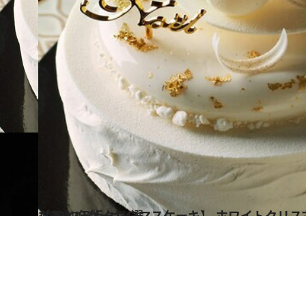
2022.11.14
【2022年版クリスマスケーキ】 ホワイトクリスマスを思わせる 真っ白な美しいケーキ4選
グルメ