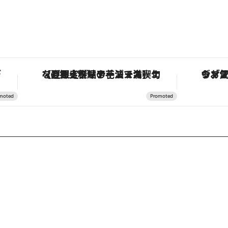
。
【夏限定ディナーコース】旬を迎える稚鮎や花ズッキーニなどをイタリア・トスカーナの郷土料理の手法で満喫！