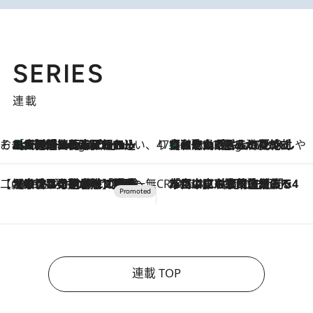
SERIES
連載
そおだよおこの関西おいしい、おやつ紀行
［大阪府箕面市］一皿一皿目の前で仕上げられる、料理を巧みに組み込んだアシェットデセールコース「ミチル アシェット デセール（Michiru assiette dessert）」
4 Hours Ago
47都道府県の手みやげ ひんやりスイーツで夏を満喫
【和歌山県】この夏絶対食べたい 冷やしておいしいおやつ3選 みかんがごろっと丸ごと入ったジュレ
4 Hours Ago
【CREA×星野リゾート】唯一無二。癒しと発見が待つ場所へ
2026.8.7
【トンボの足水浴】ヒノキの香りに包まれて涼感マックス！約13℃の湧水かけ流しを避暑地「星野温泉 トンボの湯」で体験
CREA'S CHOICE
2026.8.7
「立川にも歌舞伎があるんだよ」 片岡仁左衛門・市川中車ら豪華座組みで4年目の立川立飛歌舞伎へ
連載 TOP