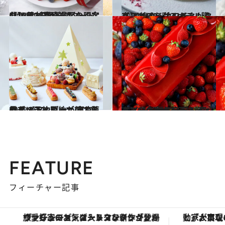
2022.10.1
【10月1日予約スタート分】 絶対買い逃したくないから！ 完売必至の限定クリスマスケーキ
グルメ
2022.10.2
【ストリングスホテル東京 インターコンチネンタル】 煌めくホワイトがクリスマスを彩る！
グルメ
2022.10.21
11月の予約開始が待てない！ 【アンダーズ 東京】のクリスマス シェフお薦めブッシュドノエルは必見
グルメ
2022.10.31
【パーク ハイアット 東京】 まだ間に合う！ クリスマスの食卓を 彩るビビッドなケーキを予約しよう
グルメ
FEATURE
フィーチャー記事
ヴァシュロン・コンスタンタン「オーヴァーシーズ・オートマティック」。旅愛好家のお気に入りコレクションから、ジェンダーレスな新作が登場