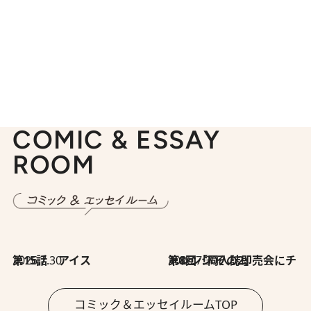
COMIC & ESSAY
ROOM
2026.7.30
第15話 アイス
2026.7.30
第8回「同人誌即売会にチャレンジ その2」
コミック＆エッセイルームTOP