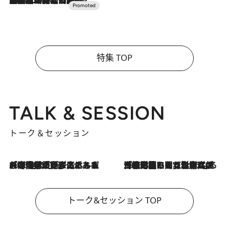
2026.7.10
NEW OPEN！【界 草津】名湯の地に誕生。趣の異なる2種の温泉と上州ならではの会席・蕎麦割烹など美食を味わう究極の癒やし旅
特集 TOP
TALK & SESSION
トーク＆セッション
2026.8.3
「今後値上げがあるとすれば…」「リスクがあるのは今年の冬」エネルギー専門家が語る、ホルムズ海峡封鎖が家庭にもたらす“ある心配”
2026.8.3
「住宅建てられない…」「サーチャージ料の高値が続いている」ホルムズ海峡封鎖による影響はいつまで続く？《エネルギー専門家に聞く“どうなる日本の暮らし”》
トーク&セッション TOP