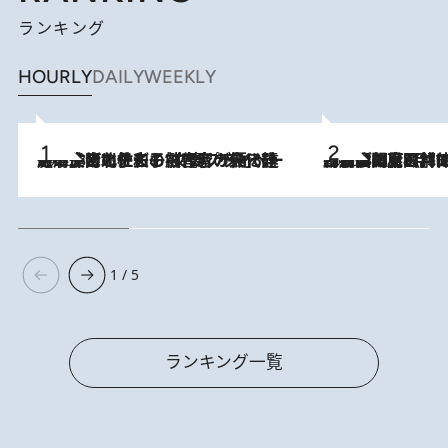
ランキング
HOURLY
DAILY
WEEKLY
2026.8.3
《「文士の子ども被害者の会」発足！》阿川佐和子（72）が語る遠藤周作に北杜夫、劇作家・矢代静一の子どもたちの“文豪プライベート事件簿”
2026.8.8
「最後に見られてよかった」上野動物園の東園パンダ舎が解体前に特別公開。8月16日まで延長されたパネル展と共に辿る“半世紀”のパンダ飼育《解体工事の図面あり》
1 / 5
ランキング一覧