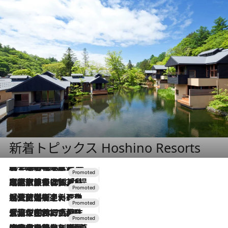
新着トピックス Hoshino Resorts
2026.8.7
【トンボの足水浴】ヒノキの香りに包まれて涼感マックス！約13℃の湧水かけ流しを避暑地「星野温泉 トンボの湯」で体験
2026.7.31
【ホテル帰省】という選択肢をOMOが提案。家族とほどよい距離を保つには「昼は実家、夜は気兼ねなくホテルで！」
2026.7.24
【夏限定ディナーコース】旬を迎える稚鮎や花ズッキーニなどをイタリア・トスカーナの郷土料理の手法で満喫！
2026.7.17
「土佐和ハーブかき氷」がOMO7高知に登場！生姜、山椒、大葉など目にも舌にも涼を呼ぶ郷土の味