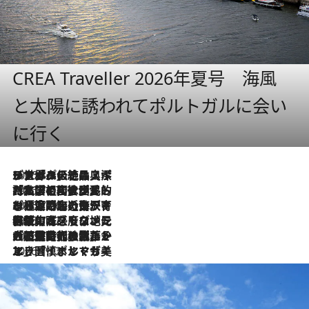
CREA Traveller 2026年夏号 海風
と太陽に誘われてポルトガルに会い
に行く
2026.8.8
リスボンの絶品スイーツ「パステル・デ・ナタ」とは？ポルトガル伝統の奥深い世界へ
2026.7.27
「私の祖国はポルトガル語です」国民的詩人フェルナンド・ペソアと、彼が愛した文学の街を歩く
2026.7.26
ポルトガル近海が育む極上の海の幸。キリリと冷えた白ワインと愉しむ、シーフード専門店の贅沢
2026.7.22
伝統の味をモダンに昇華。高感度な地元客が集う、リスボンの最旬ガストロノミー
2026.7.21
大航海時代の栄華から、震災、独裁、そして革命へ。ポルトガル・首都リスボンの石畳に刻まれた「歴史の光と影」
2026.7.13
エッセイ・ヤマザキマリ「慎ましくも美しき国 ポルトガル」