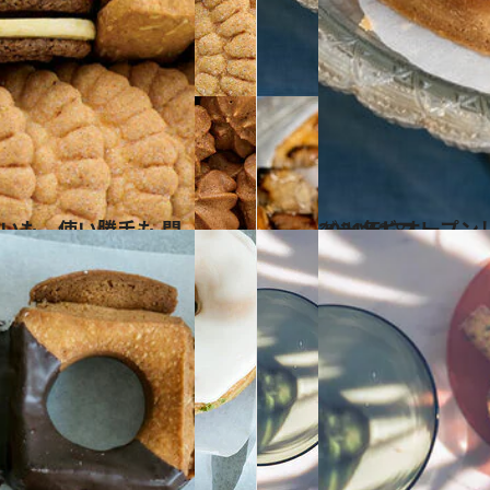
2021.12.8
2021年にオープンしたばかり 今、話題の4店舗をご紹介！ 洗練のスウィーツギフト
グルメ