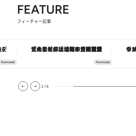
FEATURE
フィーチャー記事
護活動家が実現させたナイジェリアの自然環境の復活
ヴァシュロン・コンスタンタン「オーヴァーシーズ・オートマティック」。旅愛好家のお気に入りコレクションから、ジェンダーレスな新作が登場
3
/
6