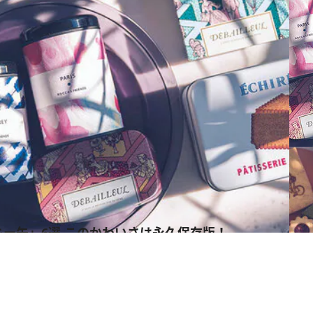
ー缶」6選 このかわいさは永久保存版！