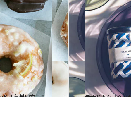
2021.1.17
幸せをよぶ「クッキ
グルメ