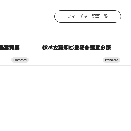
フィーチャー記事一覧
！生姜、山椒、大葉など目にも舌にも涼を呼ぶ郷土の味
【夏限定ディナーコース】旬を迎える稚鮎や花ズッキーニなどをイタリア・トスカーナの郷土料理の手法で満喫！