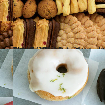
2021.12.7
贈りもの賢者3人が辿り着いた デザインも、味わいも、使い勝手も 間違いのない「洋菓子」5選
グルメ