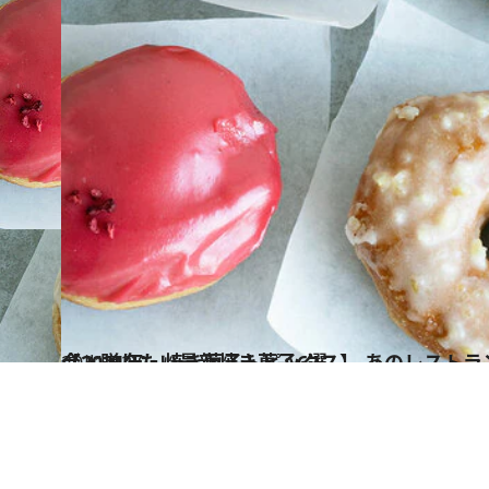
2021.12.9
【2021年、焼き菓子トピックス】 あのレストランや人気料理家も！ 今、贈りたい最新焼き菓子6選
グルメ