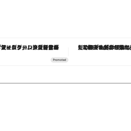
【銀座で出合う最旬美容】美髪ケアや上質な眠り…セルフケアのアップデートから、特別な名入れギフトまで。大人のための「ReFa GINZA」クルーズ
「土佐和ハーブかき氷」がOMO7高知に登場