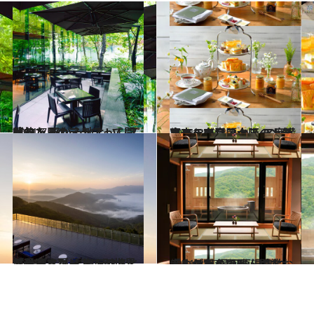
2021.7.10
晴れた日のテラスって開放的！ 風が心地よいレストラン＆カフェ
グルメ
2021.8.24
東京・奈良・大阪の人気ホテルで話題！ レア度満点コラボアフタヌーンティー
旅＆お出かけ
2021.8.27
「星野リゾート トマム」で過ごす夏 雲海テラスとファームエリアで別世界気分
旅＆お出かけ
2021.8.17
大人のためのレトロなおこもり宿 湯河原温泉に「ゆがわら風雅」開業
旅＆お出かけ