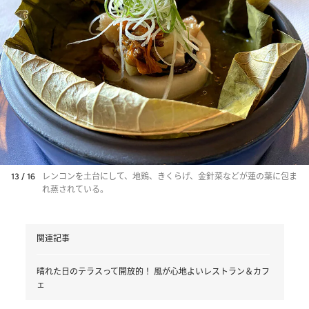
13 / 16
レンコンを土台にして、地鶏、きくらげ、金針菜などが蓮の葉に包ま
れ蒸されている。
関連記事
晴れた日のテラスって開放的！ 風が心地よいレストラン＆カフ
ェ