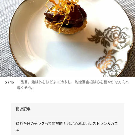
5 / 16
一品目。鮑は体をほどよく冷やし、乾燥百合根は心を穏やかな方向へ
導くそう。
関連記事
晴れた日のテラスって開放的！ 風が心地よいレストラン＆カフ
ェ