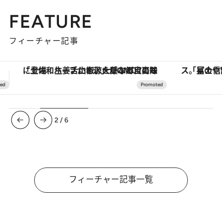
FEATURE
フィーチャー記事
「星のや富士」でデジタルデトックス。冨士信仰の歴史を辿り、心身を調える。
ヴァシュロン・コンスタンタン
3
/
6
フィーチャー記事一覧