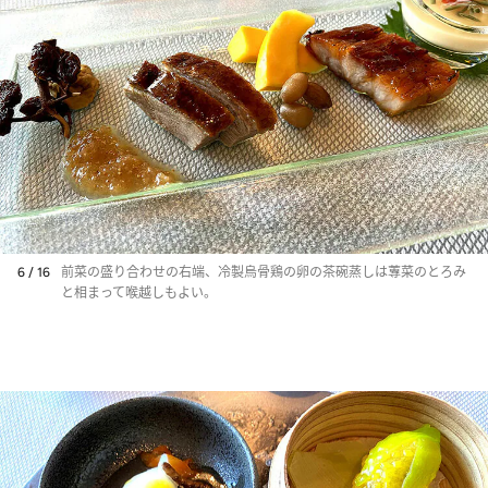
6 / 16
前菜の盛り合わせの右端、冷製烏骨鶏の卵の茶碗蒸しは蓴菜のとろみ
と相まって喉越しもよい。