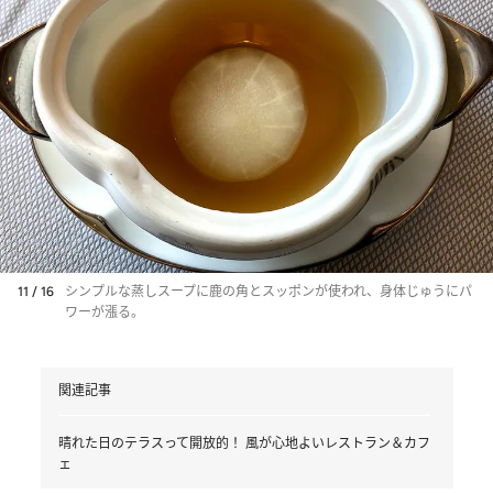
11 / 16
シンプルな蒸しスープに鹿の角とスッポンが使われ、身体じゅうにパ
ワーが漲る。
関連記事
晴れた日のテラスって開放的！ 風が心地よいレストラン＆カフ
ェ