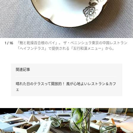
1 / 16
「鮑と乾燥百合根のパイ」。 ザ・ペニンシュラ東京の中国レストラン
「ヘイフンテラス」で提供される「五行和漢メニュー」から。
関連記事
晴れた日のテラスって開放的！ 風が心地よいレストラン＆カフ
ェ