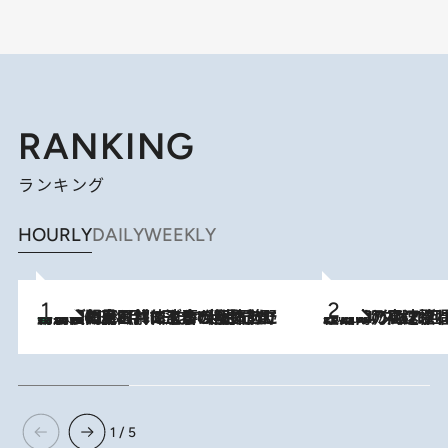
RANKING
ランキング
HOURLY
DAILY
WEEKLY
「最後に見られてよかった」上野動物園の東園パンダ舎が解体前に特別公開。8月16日まで延長されたパネル展と共に辿る“半世紀”のパンダ飼育《解体工事の図面あり》
2026.8.8
2026.8.7
「湘南乃風に憧れて」観客大盛上がりの“タオル回し”に、ラッパー顔負けの高速歌唱まで…さだまさし（74）のアグレッシブすぎる現在地
1 / 5