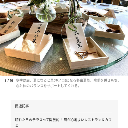
3 / 16
冬季は虫、夏になると草(キノコ)になる冬虫夏草。陰陽を併せもち、
心と体のバランスをサポートしてくれる。
関連記事
晴れた日のテラスって開放的！ 風が心地よいレストラン＆カフ
ェ