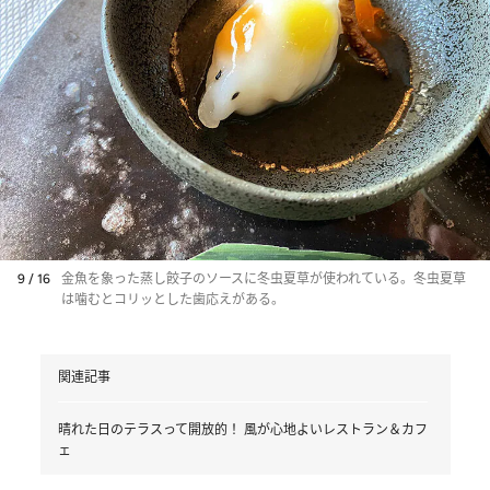
9 / 16
金魚を象った蒸し餃子のソースに冬虫夏草が使われている。冬虫夏草
は噛むとコリッとした歯応えがある。
関連記事
晴れた日のテラスって開放的！ 風が心地よいレストラン＆カフ
ェ