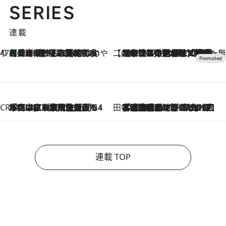
SERIES
連載
47都道府県の手みやげ ひんやりスイーツで夏を満喫
【兵庫県】この夏絶対食べたい 冷やしておいしいおやつ3選 淡路島の恵みをジェラートに集約
2026.8.8
【CREA×星野リゾート】唯一無二。癒しと発見が待つ場所へ
2026.8.7
【トンボの足水浴】ヒノキの香りに包まれて涼感マックス！約13℃の湧水かけ流しを避暑地「星野温泉 トンボの湯」で体験
CREA'S CHOICE
2026.8.7
「立川にも歌舞伎があるんだよ」 片岡仁左衛門・市川中車ら豪華座組みで4年目の立川立飛歌舞伎へ
田中稲の勝手に再ブーム
2026.8.7
「湘南乃風に憧れて」観客大盛上がりの“タオル回し”に、ラッパー顔負けの高速歌唱まで…さだまさし（74）のアグレッシブすぎる現在地
連載 TOP