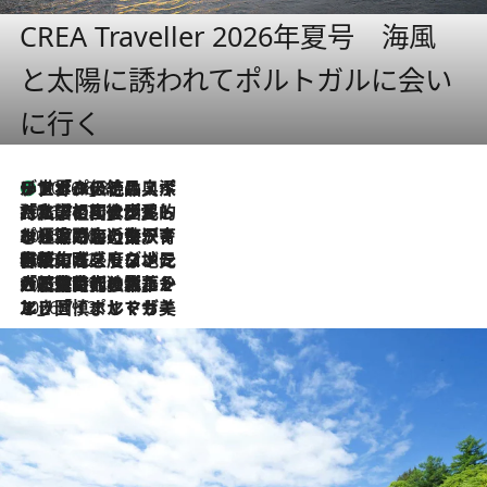
CREA Traveller 2026年夏号 海風
と太陽に誘われてポルトガルに会い
に行く
リスボンの絶品スイーツ「パステル・デ・ナタ」とは？ポルトガル伝統の奥深い世界へ
2026.8.8
2026.7.27
「私の祖国はポルトガル語です」国民的詩人フェルナンド・ペソアと、彼が愛した文学の街を歩く
2026.7.26
ポルトガル近海が育む極上の海の幸。キリリと冷えた白ワインと愉しむ、シーフード専門店の贅沢
2026.7.22
伝統の味をモダンに昇華。高感度な地元客が集う、リスボンの最旬ガストロノミー
2026.7.21
大航海時代の栄華から、震災、独裁、そして革命へ。ポルトガル・首都リスボンの石畳に刻まれた「歴史の光と影」
2026.7.13
エッセイ・ヤマザキマリ「慎ましくも美しき国 ポルトガル」