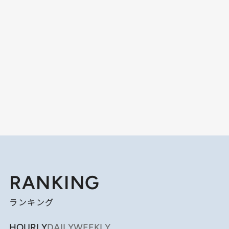
RANKING
ランキング
HOURLY
DAILY
WEEKLY