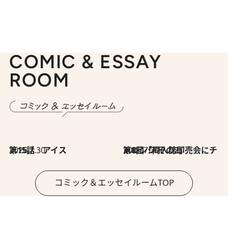
COMIC & ESSAY
ROOM
2026.7.30
第15話 アイス
2026.7.30
第8回「同人誌即売会にチャレンジ その2」
コミック＆エッセイルームTOP