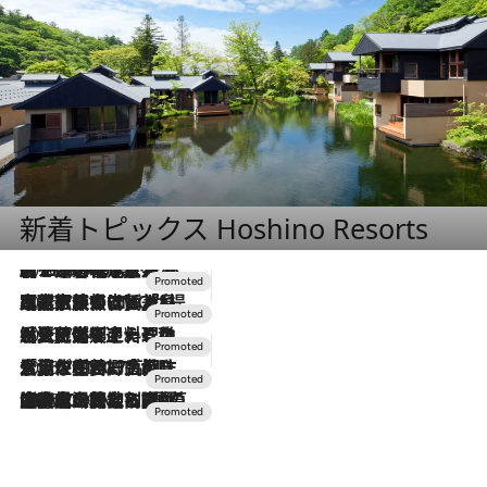
新着トピックス Hoshino Resorts
2026.8.7
【トンボの足水浴】ヒノキの香りに包まれて涼感マックス！約13℃の湧水かけ流しを避暑地「星野温泉 トンボの湯」で体験
2026.7.31
【ホテル帰省】という選択肢をOMOが提案。家族とほどよい距離を保つには「昼は実家、夜は気兼ねなくホテルで！」
2026.7.24
【夏限定ディナーコース】旬を迎える稚鮎や花ズッキーニなどをイタリア・トスカーナの郷土料理の手法で満喫！
2026.7.17
「土佐和ハーブかき氷」がOMO7高知に登場！生姜、山椒、大葉など目にも舌にも涼を呼ぶ郷土の味
2026.7.10
NEW OPEN！【界 草津】名湯の地に誕生。趣の異なる2種の温泉と上州ならではの会席・蕎麦割烹など美食を味わう究極の癒やし旅