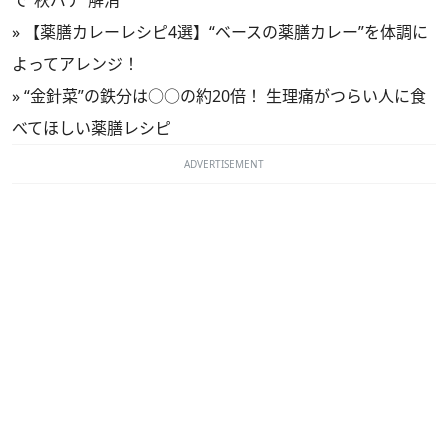
で‟秋バテ‟解消
»
【薬膳カレーレシピ4選】“ベースの薬膳カレー”を体調に
よってアレンジ！
»
“金針菜”の鉄分は○○の約20倍！ 生理痛がつらい人に食
べてほしい薬膳レシピ
ADVERTISEMENT