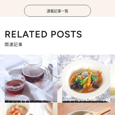
連載記事一覧
RELATED POSTS
関連記事
2022.11.30
薬膳ドリンクで「温活」が楽しくなる 手軽に作れる3つのレシピをご紹介！ 冬の定番みかんで潤いもアップ！
グルメ
2022.10.1
“金針菜”の鉄分はホウレン草の約20倍 生理痛がつらい人に食べてほしい 3つの薬膳レシピをご紹介
グルメ