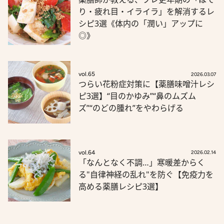
り・疲れ目・イライラ」を解消するレ
シピ3選《体内の「潤い」アップに
◎》
vol.65
2026.03.07
つらい花粉症対策に【薬膳味噌汁レシ
ピ3選】“目のかゆみ”“鼻のムズム
ズ”“のどの腫れ”をやわらげる
vol.64
2026.02.14
「なんとなく不調…」寒暖差からく
る"自律神経の乱れ"を防ぐ【免疫力を
高める薬膳レシピ3選】