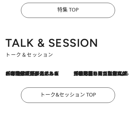
特集 TOP
TALK & SESSION
トーク＆セッション
2026.8.3
「今後値上げがあるとすれば…」「リスクがあるのは今年の冬」エネルギー専門家が語る、ホルムズ海峡封鎖が家庭にもたらす“ある心配”
2026.8.3
「住宅建てられない…」「サーチャージ料の高値が続いている」ホルムズ海峡封鎖による影響はいつまで続く？《エネルギー専門家に聞く“どうなる日本の暮らし”》
トーク&セッション TOP