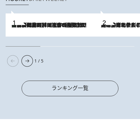
「最後に見られてよかった」上野動物園の東園パンダ舎が解体前に特別公開。8月16日まで延長されたパネル展と共に辿る“半世紀”のパンダ飼育《解体工事の図面あり》
2026.8.8
2026.8.3
《「文士の子ども被害者の会」発足！》阿川佐和子（72）が語る遠藤周作に北杜夫、劇作家・矢代静一の子どもたちの“文豪プライベート事件簿”
1 / 5
ランキング一覧