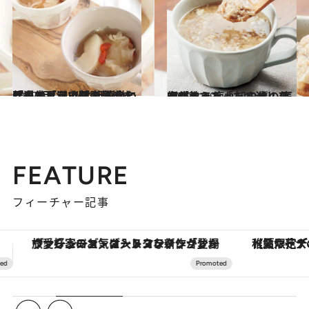
2022.11.19
「白木耳」で秋の乾燥を撃退しよう 梨と組み合わせて効果アップ！ 簡単に作れる「潤い薬膳レシピ」3品
グルメ
2022.1.29
完成までたった10分！ 医師が教える「だる消しスープ」で 疲れ知らずの体を作ろう
グルメ
FEATURE
フィーチャー記事
【夏限定ディナーコース】旬を迎える稚鮎や花ズッキーニなどをイタリア・トスカーナの郷土料理の手法で満喫！