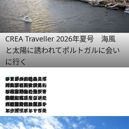
CREA Traveller 2026年夏号 海風
と太陽に誘われてポルトガルに会い
に行く
リスボンの絶品スイーツ「パステル・デ・ナタ」とは？ポルトガル伝統の奥深い世界へ
1 Hour Ago
2026.7.27
「私の祖国はポルトガル語です」国民的詩人フェルナンド・ペソアと、彼が愛した文学の街を歩く
2026.7.26
ポルトガル近海が育む極上の海の幸。キリリと冷えた白ワインと愉しむ、シーフード専門店の贅沢
2026.7.22
伝統の味をモダンに昇華。高感度な地元客が集う、リスボンの最旬ガストロノミー
2026.7.21
大航海時代の栄華から、震災、独裁、そして革命へ。ポルトガル・首都リスボンの石畳に刻まれた「歴史の光と影」
2026.7.13
エッセイ・ヤマザキマリ「慎ましくも美しき国 ポルトガル」