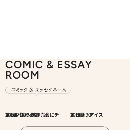
COMIC & ESSAY
ROOM
2026.7.30
第8回「同人誌即売会にチャレンジ その2」
2026.7.30
第15話 アイス