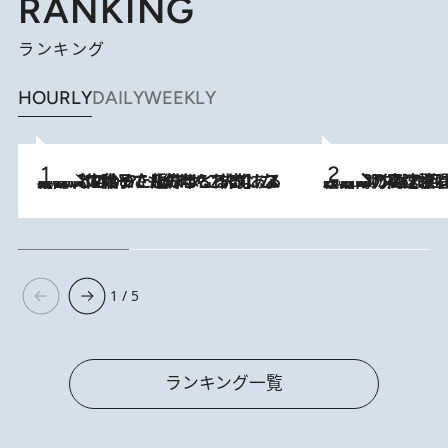
RANKING
ランキング
HOURLY
DAILY
WEEKLY
2026.8.5
【阿川佐和子さんの年とる力】なぜ70代で始めた趣味は“こんなに楽しい”のか？ ピアノ、俳句…スランプに陥っても続けられる“ある秘訣”とは
2026.8.7
「湘南乃風に憧れて」観客大盛上がりの“タオル回し”に、ラッパー顔負けの高速歌唱まで…さだまさし（74）のアグレッシブすぎる現在地
1 / 5
ランキング一覧