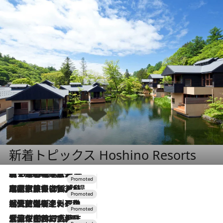
新着トピックス Hoshino Resorts
【トンボの足水浴】ヒノキの香りに包まれて涼感マックス！約13℃の湧水かけ流しを避暑地「星野温泉 トンボの湯」で体験
2026.8.7
2026.7.31
【ホテル帰省】という選択肢をOMOが提案。家族とほどよい距離を保つには「昼は実家、夜は気兼ねなくホテルで！」
2026.7.24
【夏限定ディナーコース】旬を迎える稚鮎や花ズッキーニなどをイタリア・トスカーナの郷土料理の手法で満喫！
2026.7.17
「土佐和ハーブかき氷」がOMO7高知に登場！生姜、山椒、大葉など目にも舌にも涼を呼ぶ郷土の味