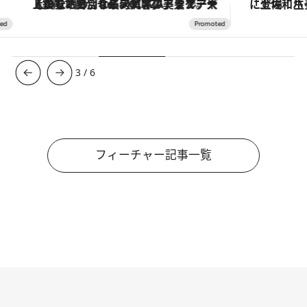
ズ
「土佐和ハーブかき氷」がOMO7高知に登場！生姜、山椒、大葉など目にも舌にも涼を呼ぶ郷土の味
ヴァシュロン・コンスタンタ
4
/
6
フィーチャー記事一覧