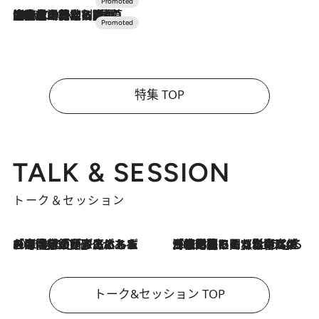
2026.7.10
NEW OPEN！【界 草津】名湯の地に誕生。趣の異なる2種の温泉と上州ならではの会席・蕎麦割烹など美食を味わう究極の癒やし旅
特集 TOP
TALK & SESSION
トーク＆セッション
2026.8.3
「今後値上げがあるとすれば…」「リスクがあるのは今年の冬」エネルギー専門家が語る、ホルムズ海峡封鎖が家庭にもたらす“ある心配”
2026.8.3
「住宅建てられない…」「サーチャージ料の高値が続いている」ホルムズ海峡封鎖による影響はいつまで続く？《エネルギー専門家に聞く“どうなる日本の暮らし”》
トーク&セッション TOP