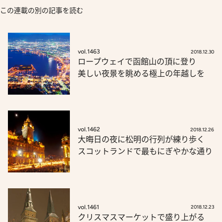
この連載の別の記事を読む
vol.1463
2018.12.30
ロープウェイで函館山の頂に登り
美しい夜景を眺める極上の年越しを
vol.1462
2018.12.26
大晦日の夜に松明の行列が練り歩く
スコットランドで最もにぎやかな通り
vol.1461
2018.12.23
クリスマスマーケットで盛り上がる