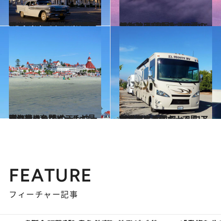
2014.10.15
反米国家キューバの首都に立つ 米連邦議会議事堂そっくりの建物
旅＆お出かけ
2015.3.25
サンフランシスコの夏の風物詩は 濃厚な霧の中に浮かぶ天空の橋
旅＆お出かけ
2015.1.17
西海岸の名門ホテルが見守り続ける あのモンローがはしゃいだビーチ
旅＆お出かけ
2015.8.4
キャンピングカーで思いのままに カリフォルニアを満喫する旅へ！
旅＆お出かけ
FEATURE
フィーチャー記事