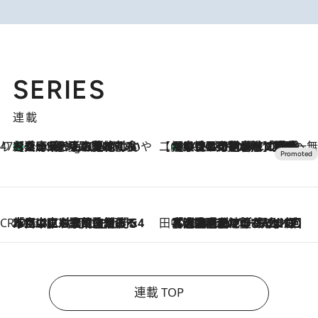
SERIES
連載
47都道府県の手みやげ ひんやりスイーツで夏を満喫
【兵庫県】この夏絶対食べたい 冷やしておいしいおやつ3選 淡路島の恵みをジェラートに集約
1 Hour Ago
【CREA×星野リゾート】唯一無二。癒しと発見が待つ場所へ
【トンボの足水浴】ヒノキの香りに包まれて涼感マックス！約13℃の湧水かけ流しを避暑地「星野温泉 トンボの湯」で体験
2026.8.7
CREA'S CHOICE
2026.8.7
「立川にも歌舞伎があるんだよ」 片岡仁左衛門・市川中車ら豪華座組みで4年目の立川立飛歌舞伎へ
田中稲の勝手に再ブーム
2026.8.7
「湘南乃風に憧れて」観客大盛上がりの“タオル回し”に、ラッパー顔負けの高速歌唱まで…さだまさし（74）のアグレッシブすぎる現在地
連載 TOP